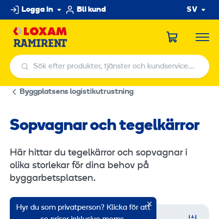
Hoppa
Logga in
Bli kund
SV
till
innehållet
Sök efter produkter, tjänster och kundservicecenter
Sök efter produkter, tjänster och kundservicecenter
Byggplatsens logistikutrustning
Sopvagnar och tegelkärror
Här hittar du tegelkärror och sopvagnar i
olika storlekar för dina behov på
byggarbetsplatsen.
Hyr du som privatperson? Klicka för att
Filter