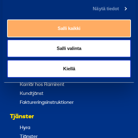
asiakaspalvelu@ramirent.fi
Näytä tiedot
Vi svarar vanligtvis inom 24 h
Hitta kundcenter
Salli kaikki
Våra medarbetare kan alltid hjälpa dig
Vanliga frågor
Salli valinta
Här har vi samlat svaren på de vanligaste frågorna
Ramirent Finland
Kiellä
Om oss
Karriär hos Ramirent
Kundtjänst
Faktureringsinstruktioner
Tjänster
Hyra
Tjänster