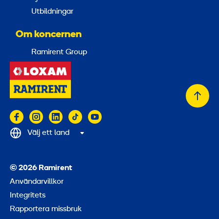
Utbildningar
Om koncernen
Ramirent Group
Tillb
till
topp
Välj ett land
© 2026 Ramirent
Användarvillkor
Integritets
Rapportera missbruk