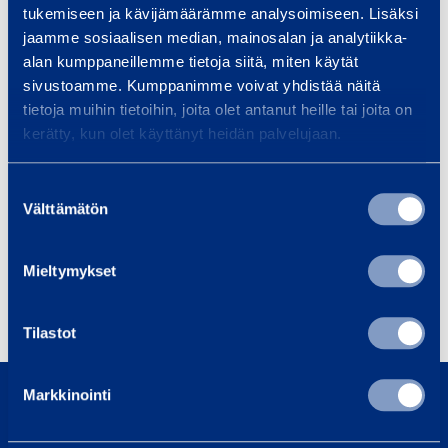
tukemiseen ja kävijämäärämme analysoimiseen. Lisäksi
jaamme sosiaalisen median, mainosalan ja analytiikka-
alan kumppaneillemme tietoja siitä, miten käytät
sivustoamme. Kumppanimme voivat yhdistää näitä
tietoja muihin tietoihin, joita olet antanut heille tai joita on
kerätty, kun olet käyttänyt heidän palvelujaan.
Suostumuksen
Välttämätön
valinta
Mieltymykset
Tilastot
0800 171 414
Markkinointi
Ring oss, vi är här för att hjälpa dig