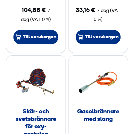
p
104,88 €
33,16 €
/
/ dag
(
VAT
u
dag
(
VAT
0 %)
0 %)
m
p
Till varukorgen
Till varukorgen
S
G
k
a
ä
s
r
o
-
l
o
b
c
r
Skär- och
Gasolbrännare
h
ä
svetsbrännare
med slang
s
n
för oxy-
v
n