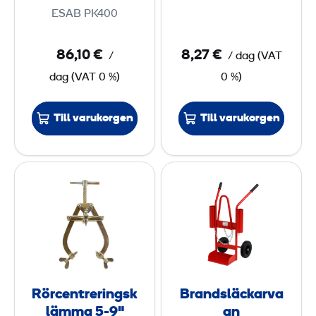
v
e
ESAB PK400
ä
l
r
3
86,10 €
8,27 €
/
/ dag
(
VAT
m
5
dag
(
VAT
0 %)
0 %)
e
s
m
k
m
Till varukorgen
Till varukorgen
å
²
p
R
B
ö
r
r
a
c
n
e
d
n
s
t
l
Rörcentreringsk
Brandsläckarva
r
ä
lämma 5-9"
gn