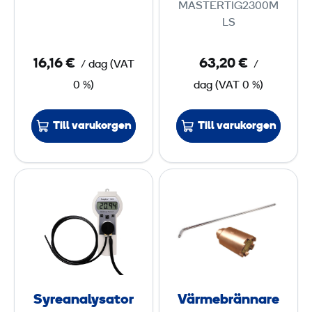
MASTERTIG2300M
m
e
LS
l
t
u
s
16,16 €
63,20 €
/ dag
(
VAT
/
f
m
0 %)
dag
(
VAT
0 %)
t
a
s
s
Till varukorgen
Till varukorgen
v
k
e
i
t
n
S
V
s
e
y
ä
n
r
r
e
m
a
e
n
b
a
r
Syreanalysator
Värmebrännare
l
ä