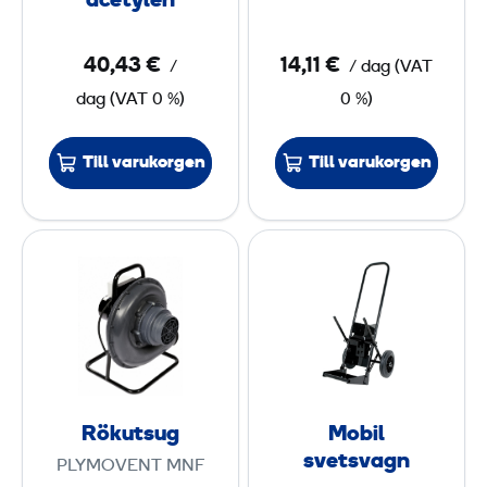
acetylen
e
a
t
r
40,43 €
14,11 €
/
/ dag
(
VAT
s
e
dag
(
VAT
0 %)
0 %)
b
m
r
e
Till varukorgen
Till varukorgen
ä
d
n
s
n
l
R
M
a
a
ö
o
r
n
k
b
e
g
u
i
f
t
l
ö
s
s
r
u
v
o
Rökutsug
Mobil
g
e
svetsvagn
x
PLYMOVENT MNF
t