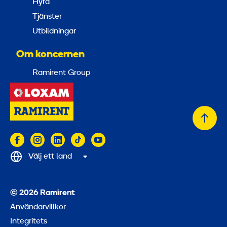
Hyra
Tjänster
Utbildningar
Om koncernen
Ramirent Group
Tillb
till
topp
Välj ett land
© 2026 Ramirent
Användarvillkor
Integritets