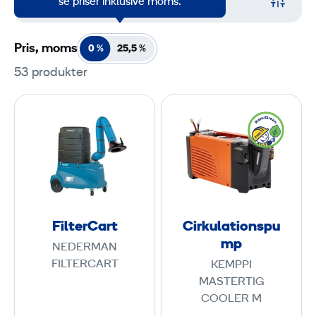
Filter
se priser inklusive moms.
Pris, moms
0 %
25,5
%
53 produkter
F
C
i
i
l
r
t
k
e
u
r
l
C
a
FilterCart
Cirkulationspu
a
t
mp
NEDERMAN
r
i
FILTERCART
KEMPPI
t
o
MASTERTIG
n
COOLER M
s