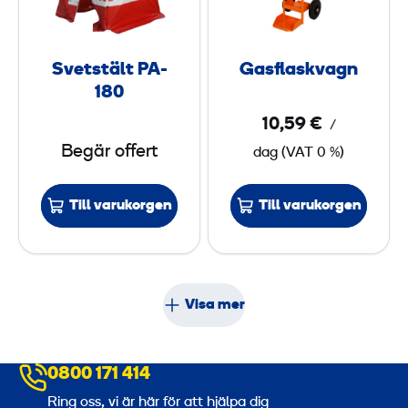
s
l
t
a
ä
s
Svetstält PA-
Gasflaskvagn
l
k
180
t
v
10,59 €
/
P
a
Begär offert
dag
(
VAT
0 %)
A
g
-
n
1
Till varukorgen
Till varukorgen
8
0
Visa mer
0800 171 414
Ring oss, vi är här för att hjälpa dig