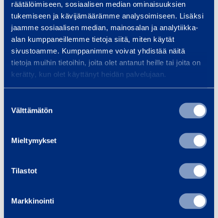
v
g
räätälöimiseen, sosiaalisen median ominaisuuksien
MASTERTIG325DC
e
s
tukemiseen ja kävijämäärämme analysoimiseen. Lisäksi
t
b
jaamme sosiaalisen median, mainosalan ja analytiikka-
69,86 €
6,88 €
/
/ dag
(
VAT
alan kumppaneillemme tietoja siitä, miten käytät
s
a
dag
(
VAT
0 %)
0 %)
sivustoamme. Kumppanimme voivat yhdistää näitä
m
n
tietoja muihin tietoihin, joita olet antanut heille tai joita on
a
d
kerätty, kun olet käyttänyt heidän palvelujaan.
Till varukorgen
Till varukorgen
s
D
k
N
Suostumuksen
i
1
Välttämätön
valinta
E
C
n
0
l
e
e
0
e
n
Mieltymykset
n
k
t
t
r
Tilastot
r
e
o
r
Elektrodvärmes
Centreringsban
Markkinointi
d
i
kåp
d DN/NS 600