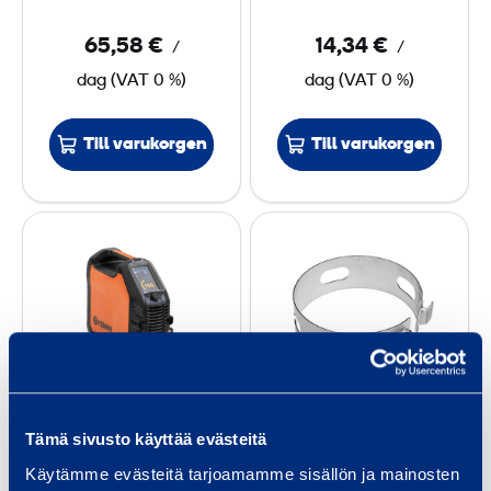
y
n
65,58 €
14,34 €
/
/
s
n
dag
(
VAT
0 %)
dag
(
VAT
0 %)
a
a
t
r
o
e
Till varukorgen
Till varukorgen
r
T
C
I
e
G
n
/
t
M
r
M
e
A
r
TIG/MMA-
Centreringsban
-
i
Tämä sivusto käyttää evästeitä
svetsmaskinen
d DN 100
s
n
Käytämme evästeitä tarjoamamme sisällön ja mainosten
KEMPPI