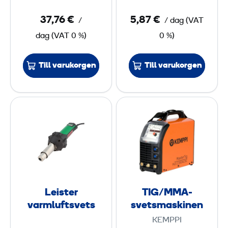
y
s
-
37,76 €
5,87 €
/
/ dag
(
VAT
v
a
dag
(
VAT
0 %)
0 %)
a
c
g
e
n
Till varukorgen
Till varukorgen
t
y
l
L
T
e
e
I
n
i
G
s
/
t
M
e
M
r
A
Leister
TIG/MMA-
v
-
varmluftsvets
svetsmaskinen
a
s
KEMPPI
r
v