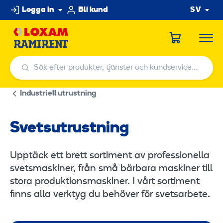
Hoppa
Logga in
Bli kund
SV
till
innehållet
Sök efter produkter, tjänster och kundservicecenter
Sök efter produkter, tjänster och kundservicecenter
Industriell utrustning
Svetsutrustning
Upptäck ett brett sortiment av professionella
svetsmaskiner, från små bärbara maskiner till
stora produktionsmaskiner. I vårt sortiment
finns alla verktyg du behöver för svetsarbete.