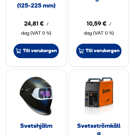
e
c
(125-225 mm)
r
k
i
a
24,81 €
10,59 €
/
/
n
r
dag
(
VAT
0 %)
dag
(
VAT
0 %)
g
v
s
a
Till varukorgen
Till varukorgen
k
g
l
n
ä
S
S
m
v
v
m
e
e
a
t
t
5
s
s
-
h
s
9
j
t
"
Svetshjälm
Svetsströmkäll
ä
r
(
a