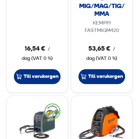
l
ö
MIG/MAG/TIG/
1
m
m
MMA
2
k
5
KEMPPI
ä
FASTMIGM420
-
l
2
l
2
16,54 €
53,65 €
/
/
a
5
dag
(
VAT
0 %)
dag
(
VAT
0 %)
M
I
m
Till varukorgen
Till varukorgen
G
m
/
)
M
P
T
A
l
I
G
a
G
/
s
/
T
m
M
I