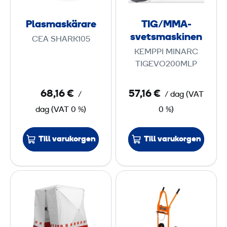
a
M
G
s
A
Plasmaskärare
TIG/MMA-
/
k
-
svetsmaskinen
M
CEA SHARK105
ä
s
M
KEMPPI MINARC
r
v
TIGEVO200MLP
A
a
e
r
t
68,16 €
57,16 €
/
/ dag
(
VAT
e
s
dag
(
VAT
0 %)
0 %)
m
a
Till varukorgen
Till varukorgen
s
k
i
S
G
n
v
a
e
e
s
n
t
f