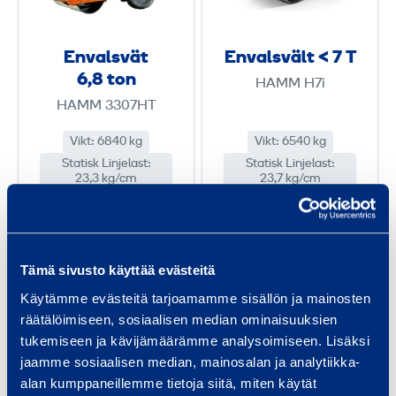
s
s
v
v
Envalsvät
Envalsvält < 7 T
ä
ä
6,8 ton
HAMM H7i
t
l
HAMM 3307HT
6
t
,
<
Vikt
:
6840 kg
Vikt
:
6540 kg
Statisk Linjelast
8
:
Statisk Linjelast
7
:
23,3 kg/cm
23,7 kg/cm
t
T
233,37 €
233,37 €
/
/
o
dag
(
VAT
0 %)
dag
(
VAT
0 %)
n
Tämä sivusto käyttää evästeitä
Till varukorgen
Till varukorgen
Käytämme evästeitä tarjoamamme sisällön ja mainosten
räätälöimiseen, sosiaalisen median ominaisuuksien
tukemiseen ja kävijämäärämme analysoimiseen. Lisäksi
E
E
jaamme sosiaalisen median, mainosalan ja analytiikka-
alan kumppaneillemme tietoja siitä, miten käytät
n
n