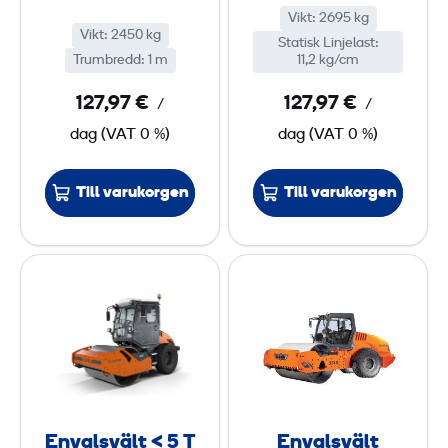
2
2
Vikt
:
2695 kg
Vikt
:
2450 kg
,
Statisk Linjelast
,
:
Trumbredd
:
1 m
11,2 kg/cm
5
7
127,97 €
127,97 €
/
/
t
t
dag
(
VAT
0 %)
dag
(
VAT
0 %)
o
o
n
n
Till varukorgen
Till varukorgen
E
E
n
n
v
v
a
a
l
l
s
s
v
v
Envalsvält < 5 T
Envalsvält