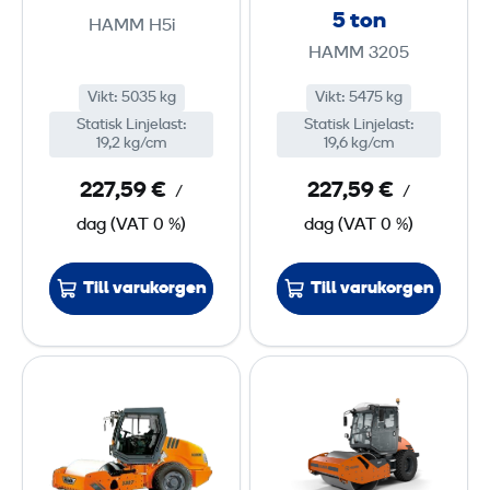
ä
ä
5 ton
HAMM H5i
l
l
HAMM 3205
t
t
<
5
Vikt
:
5035 kg
Vikt
:
5475 kg
Statisk Linjelast
5
:
Statisk Linjelast
:
19,2 kg/cm
19,6 kg/cm
t
T
o
227,59 €
227,59 €
/
/
n
dag
(
VAT
0 %)
dag
(
VAT
0 %)
Till varukorgen
Till varukorgen
E
E
n
n
v
v
a
a
l
l