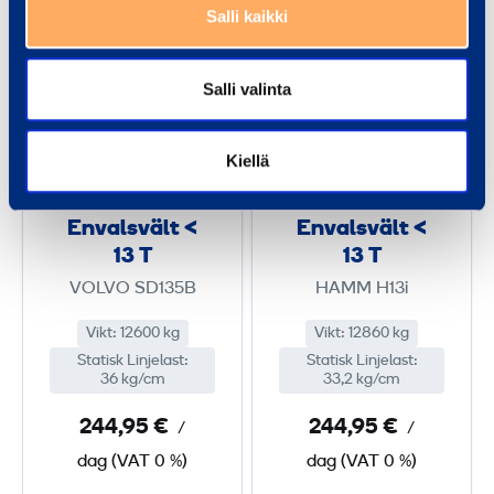
Salli kaikki
E
E
n
n
Salli valinta
v
v
a
a
l
l
Kiellä
s
s
v
v
Envalsvält <
Envalsvält <
ä
ä
13 T
13 T
l
l
VOLVO SD135B
HAMM H13i
t
t
<
<
Vikt
:
12600 kg
Vikt
:
12860 kg
Statisk Linjelast
1
:
Statisk Linjelast
1
:
36 kg/cm
33,2 kg/cm
3
3
244,95 €
244,95 €
/
/
T
T
dag
(
VAT
0 %)
dag
(
VAT
0 %)