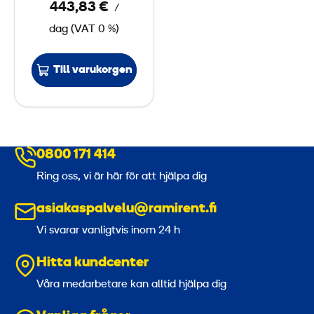
443,83 €
/
T
dag
(
VAT
0 %)
Till varukorgen
0800 171 414
Ring oss, vi är här för att hjälpa dig
asiakaspalvelu@ramirent.fi
Vi svarar vanligtvis inom 24 h
Hitta kundcenter
Våra medarbetare kan alltid hjälpa dig