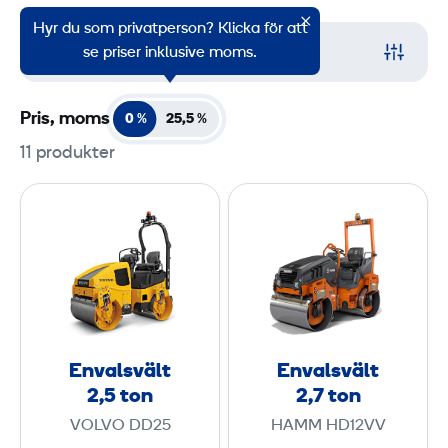
Hyr du som privatperson? Klicka för att
Filter
se priser inklusive moms.
Pris, moms
0 %
25,5
%
11 produkter
E
E
n
n
v
v
a
a
l
l
s
s
v
v
Envalsvält
Envalsvält
ä
ä
2,5 ton
2,7 ton
l
l
VOLVO DD25
HAMM HD12VV
t
t