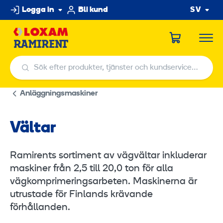
Hoppa
Logga in
Bli kund
SV
till
innehållet
Sök efter produkter, tjänster och kundservicecenter
Sök efter produkter, tjänster och kundservicecenter
Anläggningsmaskiner
Vältar
Ramirents sortiment av vägvältar inkluderar
maskiner från 2,5 till 20,0 ton för alla
vägkomprimeringsarbeten. Maskinerna är
utrustade för Finlands krävande
förhållanden.