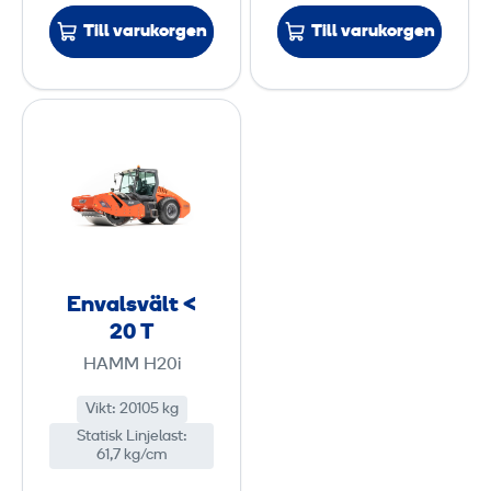
Till varukorgen
Till varukorgen
E
n
v
a
l
s
v
Envalsvält <
ä
20 T
l
HAMM H20i
t
<
Vikt
:
20105 kg
Statisk Linjelast
2
:
61,7 kg/cm
0