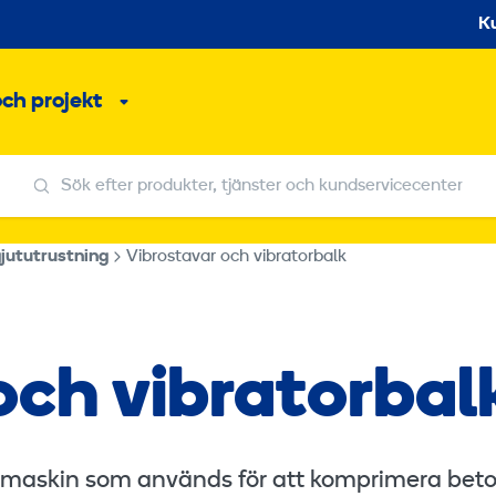
S
K
och projekt
Undermeny
Sök efter produkter, tjänster och kundservicecenter
Sök efter produkter, tjänster och kundservicecenter
jututrustning
Vibrostavar och vibratorbalk
och vibratorbal
en maskin som används för att komprimera bet