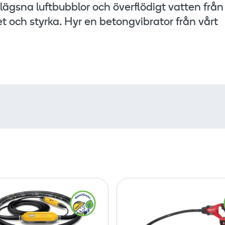
lägsna luftbubblor och överflödigt vatten från
et och styrka. Hyr en betongvibrator från vårt
V
V
a
i
l
b