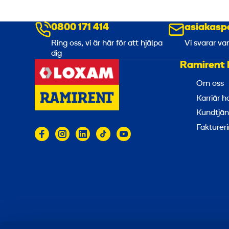
n
0800 171 414
a
asiakasp
6
Ring oss, vi är här för att hjälpa
Vi svarar va
dig
3
Ramirent 
m
Om oss
m
Karriär 
Kundtjän
Faktureri