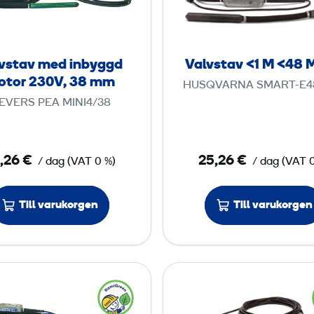
t
e
s
s
o
n
t
t
r
1
a
a
vstav med inbyggd
2
Valvstav <1 M <48
8
v
v
otor 230V, 38 mm
3
V
HUSQVARNA SMART-E48
m
<
0
,
IEVERS PEA MINI4/38
e
1
V
2
d
,
5
i
M
2
,26 €
25,26 €
/ dag
(
VAT
0 %)
/ dag
(
VAT
n
<
5
m
b
4
m
Till varukorgen
Till varukorgen
y
8
m
g
m
g
M
d
M
V
V
m
Ø
a
a
o
l
l