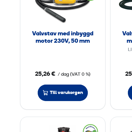
t
v
o
s
r
t
2
a
Valvstav med inbyggd
Val
3
v
motor 230V, 50 mm
m
0
m
L
V
e
,
d
3
i
25,26 €
25
8
/ dag
(
VAT
0 %)
n
b
m
Till varukorgen
y
m
g
g
d
V
m
i