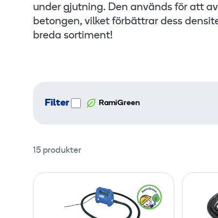
under gjutning. Den används för att av
betongen, vilket förbättrar dess densit
breda sortiment!
Filter
RamiGreen
15 produkter
S
t
a