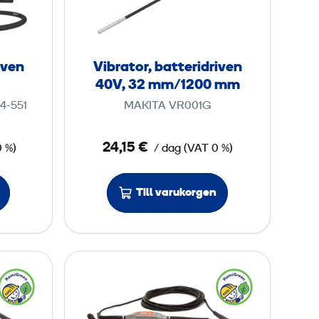
r
a
t
o
iven
Vibrator, batteridriven
r
40V, 32 mm/1200 mm
,
4-551
MAKITA VR001G
b
a
24,15 €
0 %)
/ dag
(
VAT
0 %)
t
t
e
Till varukorgen
r
i
d
V
r
a
i
l
v
v