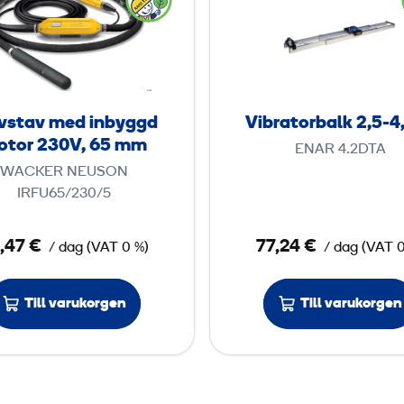
o
M
l
b
t
Ø
v
r
o
s
a
r
t
t
2
a
o
vstav med inbyggd
Vibratorbalk 2,5-4
3
v
r
otor 230V, 65 mm
0
ENAR 4.2DTA
m
b
WACKER NEUSON
V
e
a
IRFU65/230/5
,
d
l
5
i
k
,47 €
77,24 €
1
/ dag
(
VAT
0 %)
/ dag
(
VAT
0
n
2
b
,
m
Till varukorgen
Till varukorgen
y
5
m
g
-
g
4
d
,
m
5