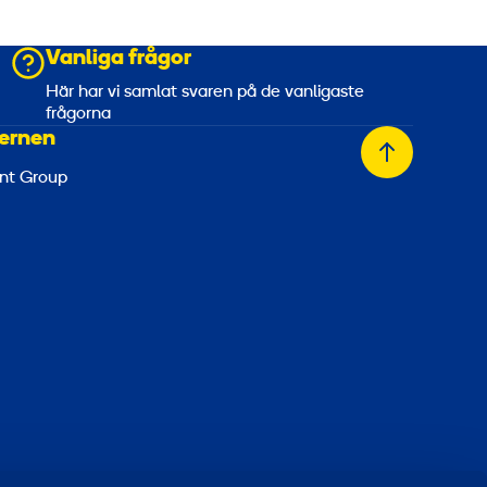
Vanliga frågor
a
Här har vi samlat svaren på de vanligaste
frågorna
ernen
Tillbaka
nt Group
till
toppen