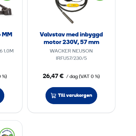
v
m
s
m
t
a
6 MM
Valvstav med inbyggd
v
motor 230V, 57 mm
m
 1.0M
WACKER NEUSON
e
IRFU57/230/5
d
i
26,47 €
0 %)
/ dag
(
VAT
0 %)
n
b
Till varukorgen
y
g
g
d
m