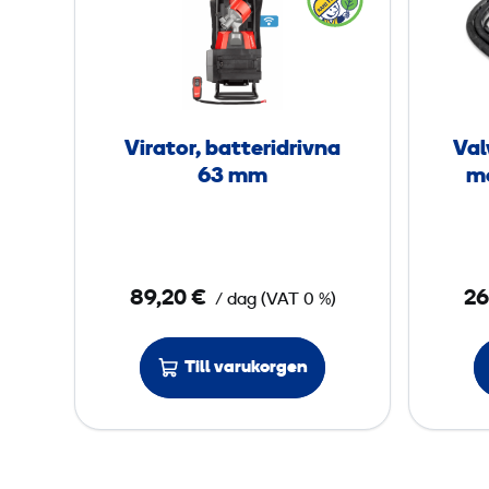
o
r
t
a
o
t
r
o
2
r
Virator, batteridrivna
Val
3
,
63 mm
m
0
b
V
a
,
t
5
t
89,20 €
26
0
/ dag
(
VAT
0 %)
e
r
m
Till varukorgen
i
m
d
r
i
v