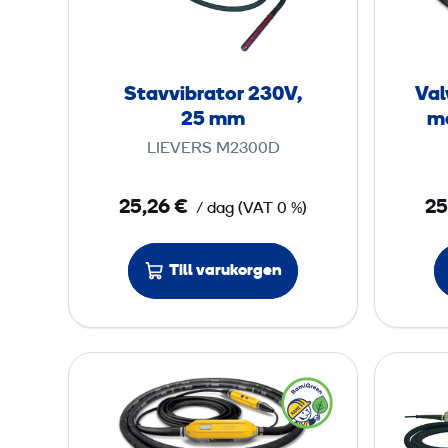
v
v
i
b
Stavvibrator 230V,
Val
r
25 mm
m
a
LIEVERS M2300D
t
o
25,26 €
25
/ dag
(
VAT
0 %)
r
2
3
Till varukorgen
0
V
,
V
2
a
5
l
v