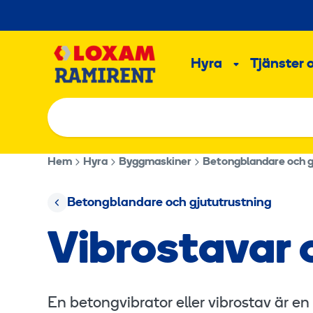
Hoppa
till
Main
innehållet
Hyra
Tjänster 
Undermeny
Hem
Hyra
Byggmaskiner
Betongblandare och g
Betongblandare och gjututrustning
Vibrostavar 
En betongvibrator eller vibrostav är 