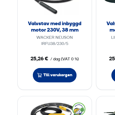
m
s
m
t
a
Valvstav med inbyggd
Val
v
motor 230V, 38 mm
m
m
WACKER NEUSON
L
e
IRFU38/230/5
d
i
25,26 €
25
/ dag
(
VAT
0 %)
n
b
Till varukorgen
y
g
g
d
V
m
a
o
l