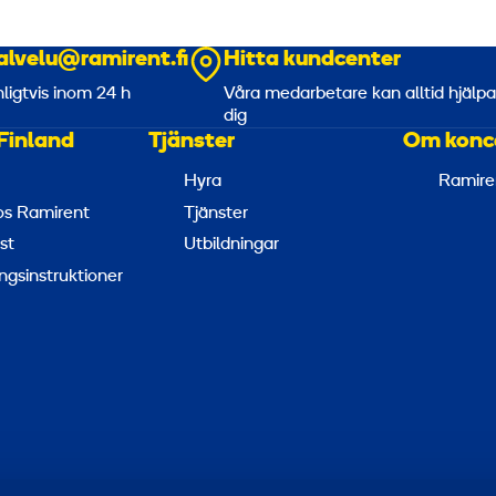
o
alvelu@ramirent.fi
t
Hitta kundcenter
m
o
nligtvis inom 24 h
Våra medarbetare kan alltid hjälp
dig
r
Finland
Tjänster
Om konc
2
3
Hyra
Ramire
0
hos Ramirent
Tjänster
V
st
Utbildningar
,
ngsinstruktioner
6
5
m
m