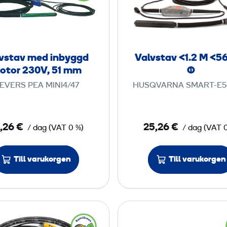
t
v
v
o
s
s
r
t
t
2
a
a
vstav med inbyggd
Valvstav <1.2 M <5
3
v
v
otor 230V, 51 mm
Ø
0
m
<
IEVERS PEA MINI4/47
HUSQVARNA SMART-E56
V
e
1
,
d
.
3
i
2
,26 €
25,26 €
8
/ dag
(
VAT
0 %)
/ dag
(
VAT
n
b
M
m
Till varukorgen
Till varukorgen
y
<
m
g
5
g
6
d
V
V
m
M
a
i