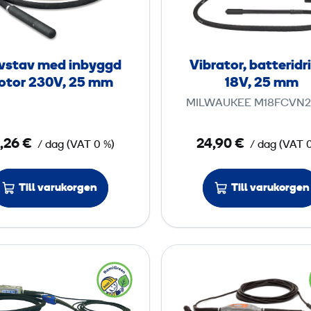
v
r
s
a
t
t
a
o
vstav med inbyggd
Vibrator, batteridr
v
r
otor 230V, 25 mm
18V, 25 mm
m
,
MILWAUKEE M18FCVN2
e
b
d
a
,26 €
24,90 €
/ dag
(
VAT
0 %)
/ dag
(
VAT
i
t
n
t
b
e
Till varukorgen
Till varukorgen
y
r
g
i
g
d
V
V
d
r
a
a
m
i
l
l
o
v
v
v