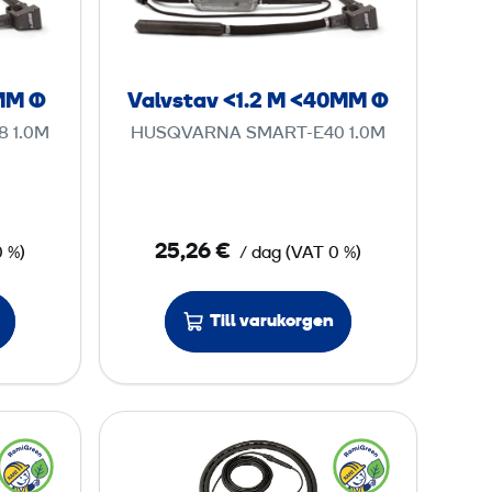
e
s
n
t
4
a
 MM Ø
Valvstav <1.2 M <40MM Ø
0
v
V
 1.0M
HUSQVARNA SMART-E40 1.0M
<
,
1
3
.
2
2
25,26 €
0 %)
/ dag
(
VAT
0 %)
m
M
m
Till varukorgen
<
/
4
1
0
2
M
V
0
M
a
0
Ø
l