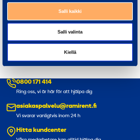
Salli kaikki
Tony Perälä
Salli valinta
Account Manager, Hyvinge och
Lojo
tony.perala@ramirent.fi
Kiellä
+358 40 195 2950
0800 171 414
Ring oss, vi är här för att hjälpa dig
asiakaspalvelu@ramirent.fi
Vi svarar vanligtvis inom 24 h
Hitta kundcenter
Våra medarbetare kan alltid hjälpa dig