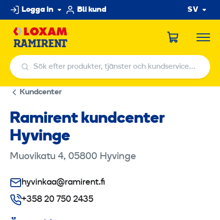
Hoppa
Logga in
Bli kund
SV
till
innehållet
Sök efter produkter, tjänster och kundservicecenter
Sök efter produkter, tjänster och kundservicecenter
Kundcenter
Ramirent kundcenter
Hyvinge
Muovikatu 4, 05800 Hyvinge
hyvinkaa@ramirent.fi
+358 20 750 2435