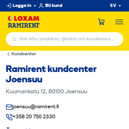
Hoppa
Logga in
Bli kund
SV
till
innehållet
Sök efter produkter, tjänster och kundservicecenter
Sök efter produkter, tjänster och kundservicecenter
Kundcenter
Ramirent kundcenter
Joensuu
Kuurnankatu 12, 80100 Joensuu
joensuu@ramirent.fi
+358 20 750 2330