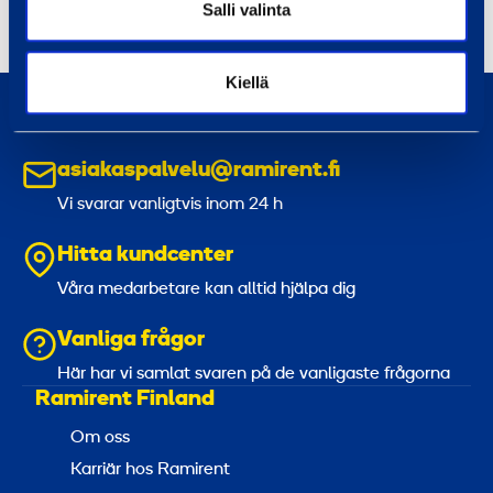
+358 400 986 950
Salli valinta
Kiellä
0800 171 414
Ring oss, vi är här för att hjälpa dig
asiakaspalvelu@ramirent.fi
Vi svarar vanligtvis inom 24 h
Hitta kundcenter
Våra medarbetare kan alltid hjälpa dig
Vanliga frågor
Här har vi samlat svaren på de vanligaste frågorna
Ramirent Finland
Om oss
Karriär hos Ramirent