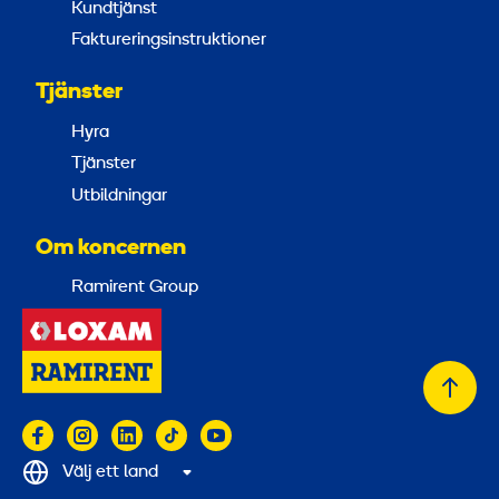
Kundtjänst
Faktureringsinstruktioner
Tjänster
Hyra
Tjänster
Utbildningar
Om koncernen
Ramirent Group
Tillb
till
topp
Välj ett land