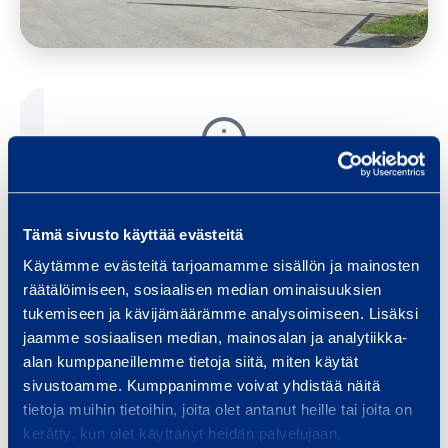
Du måste acceptera marknadsföringscookies för
att se detta innehåll.
Tämä sivusto käyttää evästeitä
Käytämme evästeitä tarjoamamme sisällön ja mainosten
Change cookie settings
räätälöimiseen, sosiaalisen median ominaisuuksien
tukemiseen ja kävijämäärämme analysoimiseen. Lisäksi
jaamme sosiaalisen median, mainosalan ja analytiikka-
alan kumppaneillemme tietoja siitä, miten käytät
sivustoamme. Kumppanimme voivat yhdistää näitä
tietoja muihin tietoihin, joita olet antanut heille tai joita on
Maskinuthyrning till din tjänst! Vi har allt du
kerätty, kun olet käyttänyt heidän palvelujaan.