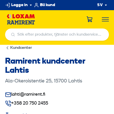
Hoppa
Logga in
Bli kund
SV
till
innehållet
Sök efter produkter, tjänster och kundservicecenter
Sök efter produkter, tjänster och kundservicecenter
Kundcenter
Ramirent kundcenter
Lahtis
Ala-Okeroistentie 25, 15700 Lahtis
lahti@ramirent.fi
+358 20 750 2455