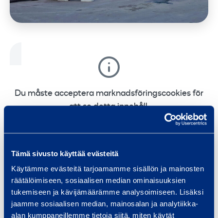
Du måste acceptera marknadsföringscookies för
att se detta innehåll.
Change cookie settings
Tämä sivusto käyttää evästeitä
Käytämme evästeitä tarjoamamme sisällön ja mainosten
räätälöimiseen, sosiaalisen median ominaisuuksien
tukemiseen ja kävijämäärämme analysoimiseen. Lisäksi
jaamme sosiaalisen median, mainosalan ja analytiikka-
Maskinuthyrning till din tjänst! Vi har allt du
alan kumppaneillemme tietoja siitä, miten käytät