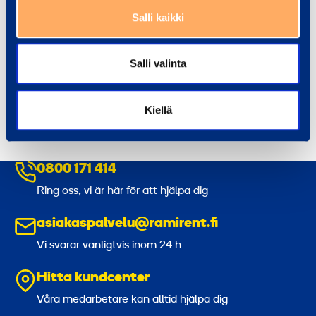
Salli kaikki
Jari Haasiatarha
Salli valinta
Account Manager, Lahtis
jari.haasiatarha@ramirent.fi
+358 400 802 587
Kiellä
0800 171 414
Ring oss, vi är här för att hjälpa dig
asiakaspalvelu@ramirent.fi
Vi svarar vanligtvis inom 24 h
Hitta kundcenter
Våra medarbetare kan alltid hjälpa dig