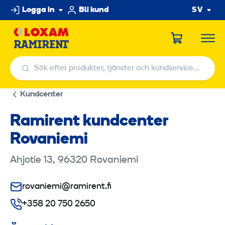
Hoppa
Logga in
Bli kund
SV
till
innehållet
Sök efter produkter, tjänster och kundservicecenter
Sök efter produkter, tjänster och kundservicecenter
Kundcenter
Ramirent kundcenter
Rovaniemi
Ahjotie 13, 96320 Rovaniemi
rovaniemi@ramirent.fi
+358 20 750 2650