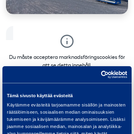
Du måste acceptera marknadsföringscookies för
att se detta innehåll.
Change cookie settings
Tämä sivusto käyttää evästeitä
Käytämme evästeitä tarjoamamme sisällön ja mainosten
räätälöimiseen, sosiaalisen median ominaisuuksien
tukemiseen ja kävijämäärämme analysoimiseen. Lisäksi
Maskinuthyrning till din tjänst! Vi har allt du
jaamme sosiaalisen median, mainosalan ja analytiikka-
alan kumppaneillemme tietoja siitä, miten käytät