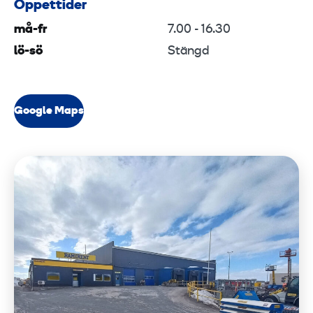
Öppettider
må-fr
7.00 - 16.30
lö-sö
Stängd
Google Maps