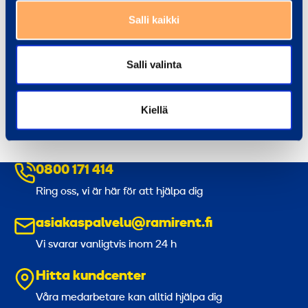
Salli kaikki
Teemu Kumpula
Salli valinta
Account Manager, Rovaniemi
teemu.kumpula@ramirent.fi
Kiellä
+358 40 768 6558
0800 171 414
Ring oss, vi är här för att hjälpa dig
asiakaspalvelu@ramirent.fi
Vi svarar vanligtvis inom 24 h
Hitta kundcenter
Våra medarbetare kan alltid hjälpa dig