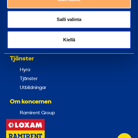
Ramirent Finland
Om oss
Salli valinta
Karriär hos Ramirent
Kundtjänst
Kiellä
Faktureringsinstruktioner
Tjänster
Hyra
Tjänster
Utbildningar
Om koncernen
Ramirent Group