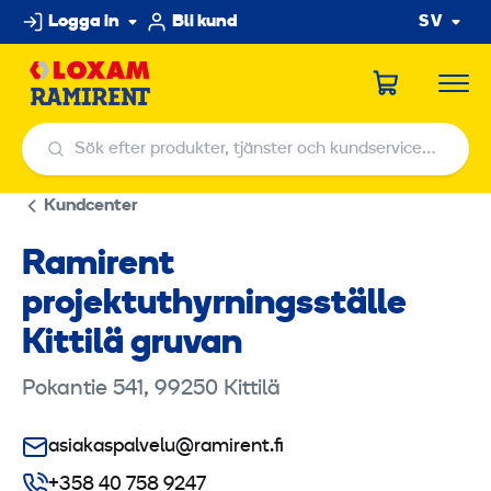
Hoppa
Logga in
Bli kund
SV
till
innehållet
Sök efter produkter, tjänster och kundservicecenter
Sök efter produkter, tjänster och kundservicecenter
Kundcenter
Ramirent
projektuthyrningsställe
Kittilä gruvan
Pokantie 541, 99250 Kittilä
asiakaspalvelu@ramirent.fi
+358 40 758 9247