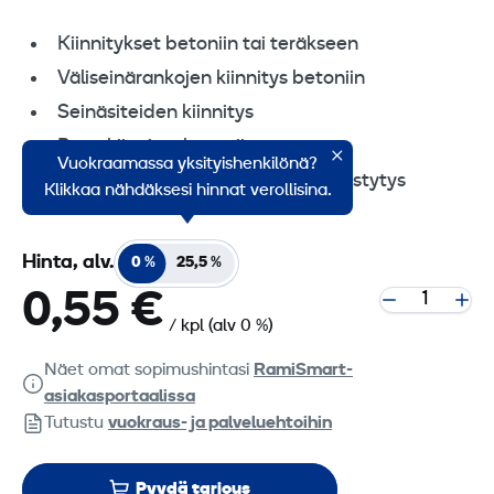
Kiinnitykset betoniin tai teräkseen
Väliseinärankojen kiinnitys betoniin
Seinäsiteiden kiinnitys
Puun kiinnitys betoniin
Vuokraamassa yksityishenkilönä?
Muottitöiden ja suojakaiteiden pystytys
Klikkaa nähdäksesi hinnat verollisina.
Hinta, alv.
0 %
25,5 %
0,55 €
/ kpl
(alv 0 %)
Näet omat sopimushintasi
RamiSmart-
asiakasportaalissa
Tutustu
vuokraus- ja palveluehtoihin
Pyydä tarjous