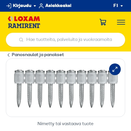
Hyppää
Kirjaudu
Asiakkaaksi
FI
sisältöön
Hae tuotteita, palveluita ja vuokraamoita
Hae tuotteita, palveluita ja vuokraamoita
Panosnaulat ja panokset
Nimetty tai vastaava tuote