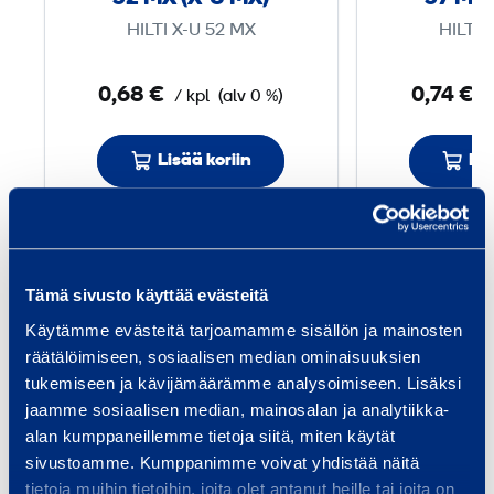
a
HILTI X-U 52 MX
HILTI 
X
-
0,68 €
0,74 €
/ kpl
(alv 0 %)
/
D
N
Lisää koriin
Lis
I
5
2
Palvelut
M
Tämä sivusto käyttää evästeitä
X
Käytämme evästeitä tarjoamamme sisällön ja mainosten
(
räätälöimiseen, sosiaalisen median ominaisuuksien
X
tukemiseen ja kävijämäärämme analysoimiseen. Lisäksi
-
jaamme sosiaalisen median, mainosalan ja analytiikka-
Talon rakentaminen
Inf
U
alan kumppaneillemme tietoja siitä, miten käytät
Pientalon rakentaminen on iso
Tarj
M
sivustoamme. Kumppanimme voivat yhdistää näitä
projekti, jossa oikeat työkalut ja
laaj
tietoja muihin tietoihin, joita olet antanut heille tai joita on
X