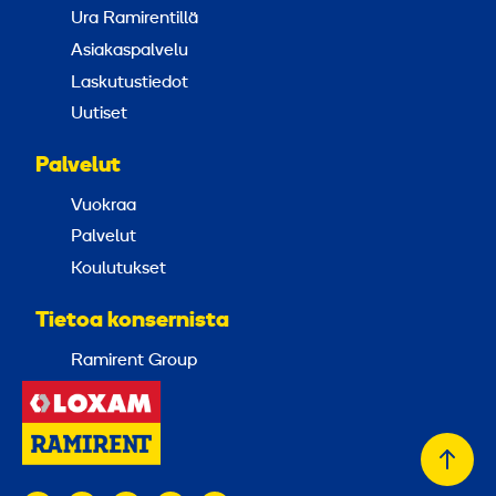
Ura Ramirentillä
Asiakaspalvelu
Laskutustiedot
Uutiset
Palvelut
Vuokraa
Palvelut
Koulutukset
Tietoa konsernista
Ramirent Group
Takai