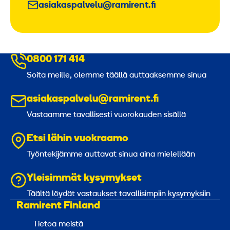
asiakaspalvelu@ramirent.fi
0800 171 414
Soita meille, olemme täällä auttaaksemme sinua
asiakaspalvelu@ramirent.fi
Vastaamme tavallisesti vuorokauden sisällä
Etsi lähin vuokraamo
Työntekijämme auttavat sinua aina mielellään
Yleisimmät kysymykset
Täältä löydät vastaukset tavallisimpiin kysymyksiin
Ramirent Finland
Tietoa meistä