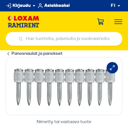
Hyppää
Kirjaudu
Asiakkaaksi
FI
sisältöön
Hae tuotteita, palveluita ja vuokraamoita
Hae tuotteita, palveluita ja vuokraamoita
Panosnaulat ja panokset
Nimetty tai vastaava tuote