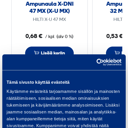
u
Ampunaula X-DNI
Ampuna
l
47 MX (X-U MX)
32 MX 
a
HILTI X-U 47 MX
HILTI 
X
-
0,68 €
0,53 €
/ kpl
(alv 0 %)
/
D
N
Lisää koriin
Lis
I
4
7
Tämä sivusto käyttää evästeitä
Palvelut
M
Käytämme evästeitä tarjoamamme sisällön ja mainosten
X
räätälöimiseen, sosiaalisen median ominaisuuksien
(
tukemiseen ja kävijämäärämme analysoimiseen. Lisäksi
X
jaamme sosiaalisen median, mainosalan ja analytiikka-
-
alan kumppaneillemme tietoja siitä, miten käytät
Talon rakentaminen
Inf
U
sivustoamme. Kumppanimme voivat yhdistää näitä