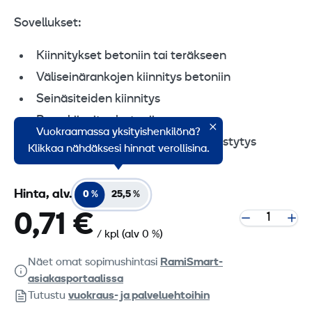
Sovellukset:
Kiinnitykset betoniin tai teräkseen
Väliseinärankojen kiinnitys betoniin
Seinäsiteiden kiinnitys
Puun kiinnitys betoniin
Vuokraamassa yksityishenkilönä?
Muottitöiden ja suojakaiteiden pystytys
Klikkaa nähdäksesi hinnat verollisina.
Hinta, alv.
0 %
25,5 %
0,71 €
/ kpl
(alv 0 %)
Näet omat sopimushintasi
RamiSmart-
asiakasportaalissa
Tutustu
vuokraus- ja palveluehtoihin