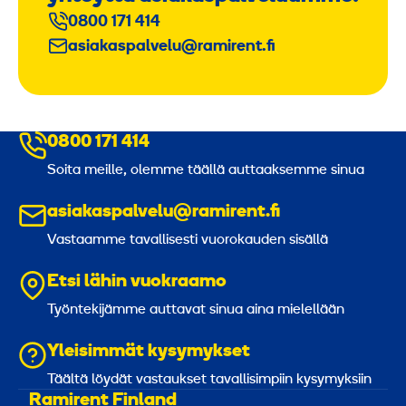
0800 171 414
asiakaspalvelu@ramirent.fi
0800 171 414
Soita meille, olemme täällä auttaaksemme sinua
asiakaspalvelu@ramirent.fi
Vastaamme tavallisesti vuorokauden sisällä
Etsi lähin vuokraamo
Työntekijämme auttavat sinua aina mielellään
Yleisimmät kysymykset
Täältä löydät vastaukset tavallisimpiin kysymyksiin
Ramirent Finland