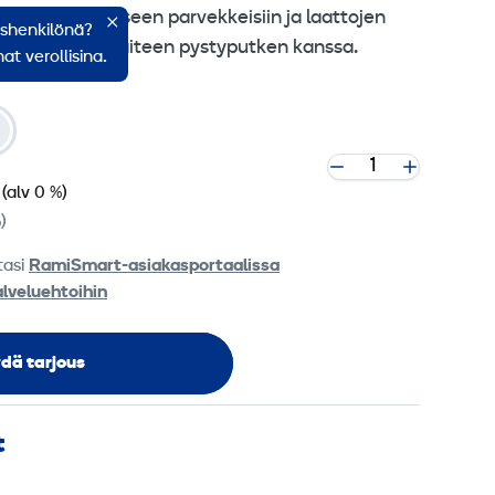
n kiinnittämiseen parvekkeisiin ja laattojen
ishenkilönä?
hdessä turvakaiteen pystyputken kanssa.
at verollisina.
(alv 0 %)
)
tasi
RamiSmart-asiakasportaalissa
alveluehtoihin
dä tarjous
t