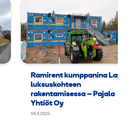
Ramirent kumppanina Lapin
luksuskohteen
rakentamisessa – Pajala
Yhtiöt Oy
04.11.2025