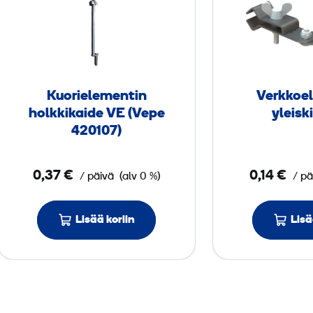
o
r
i
­
e
Kuori­elementin
Verkko­e
l
holkkikaide VE (Vepe
yleisk
e
420107)
m
e
0,37 €
0,14 €
/ päivä
(alv 0 %)
/ pä
n
t
i
Lisää koriin
Lisä
n
h
o
l