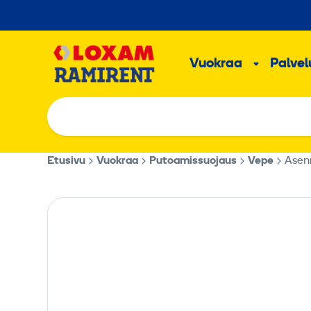
Hyppää
sisältöön
Päävalikk
Vuokraa
Palvelu
Alavalik
Etusivu
Vuokraa
Putoamissuojaus
Vepe
Asenn