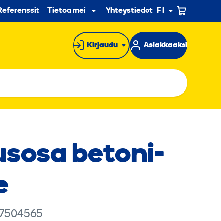
n
Referenssit
Tietoa meistä
Yhteystiedot
FI
Alavalikko
Kirjaudu
Asiakkaaksi
sosa betoni­
e
 7504565