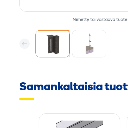
Nimetty tai vastaava tuote
Samankaltaisia tuot
A
l