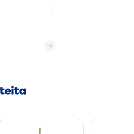
teita
K
u