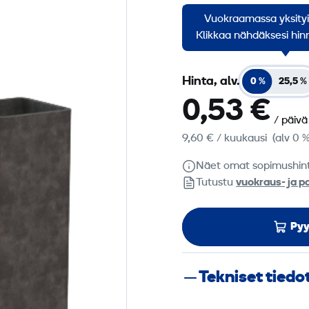
Käytetään suojakaiteide
Vuokraamassa yksity
reunoihin. Käytetään y
Klikkaa nähdäksesi hinn
Hinta, alv.
0 %
25,5 %
0,53 €
/ päivä
9,60 €
/ kuukausi
(alv 0 %
Näet omat sopimushin
Tutustu
vuokraus- ja p
Pyy
Tekniset tiedo