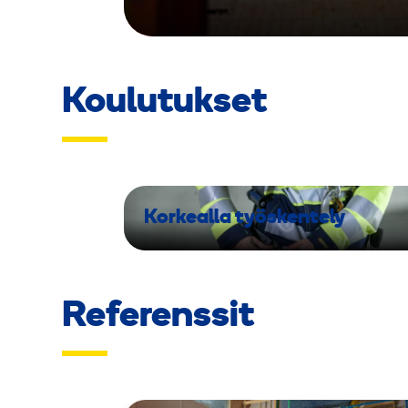
Koulutukset
Korkealla työskentely
Referenssit