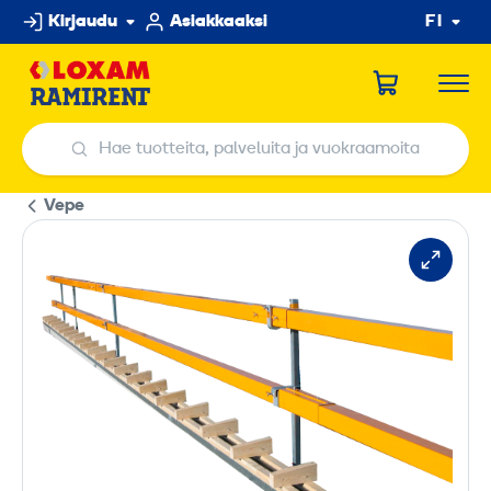
Hyppää
Kirjaudu
Asiakkaaksi
FI
sisältöön
Hae tuotteita, palveluita ja vuokraamoita
Hae tuotteita, palveluita ja vuokraamoita
Vepe