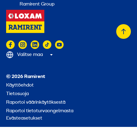
Ramirent Group
Takai
alkuu
Valitse maa
© 2026 Ramirent
Käyttöehdot
Tietosuoja
Raportoi väärinkäytöksestä
Raportoi tietoturvaongelmasta
Evästeasetukset