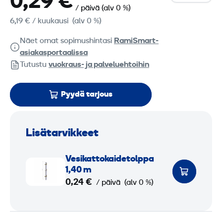
0,29 €
/ päivä
(alv 0 %)
6,19 €
/ kuukausi
(alv 0 %)
Näet omat sopimushintasi
RamiSmart-
asiakasportaalissa
Tutustu
vuokraus- ja palveluehtoihin
Pyydä tarjous
Lisätarvikkeet
V
Vesi­katto­kaide­tolppa
e
1,40 m
s
0,24 €
/ päivä
(alv 0 %)
i
­
k