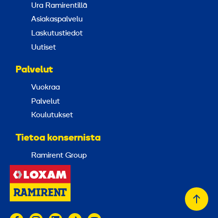
Ura Ramirentillä
Asiakaspalvelu
Laskutustiedot
Uutiset
Palvelut
Vuokraa
Palvelut
Koulutukset
Tietoa konsernista
Ramirent Group
Takai
alkuu