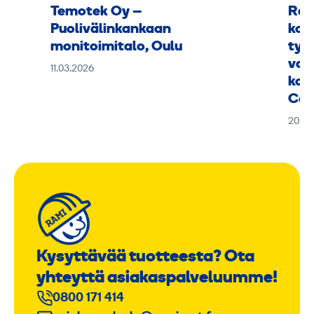
Temotek Oy –
Ram
Puolivälinkankaan
kok
monitoimitalo, Oulu
työ
vaa
11.03.2026
kou
Can
20.01
Kysyttävää tuotteesta? Ota
yhteyttä asiakaspalveluumme!
0800 171 414