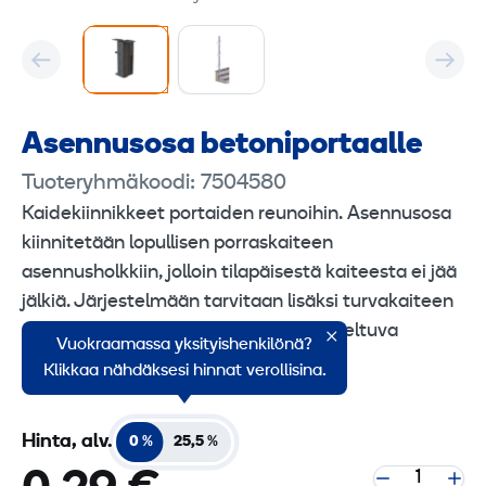
Asennusosa betoni­portaalle
Tuoteryhmäkoodi: 7504580
Kaidekiinnikkeet portaiden reunoihin. Asennusosa
kiinnitetään lopullisen porraskaiteen
asennusholkkiin, jolloin tilapäisestä kaiteesta ei jää
jälkiä. Järjestelmään tarvitaan lisäksi turvakaiteen
pystyputki sekä porraskaiteeseen soveltuva
Vuokraamassa yksityishenkilönä?
verkkoelementti.
Klikkaa nähdäksesi hinnat verollisina.
Hinta, alv.
0 %
25,5 %