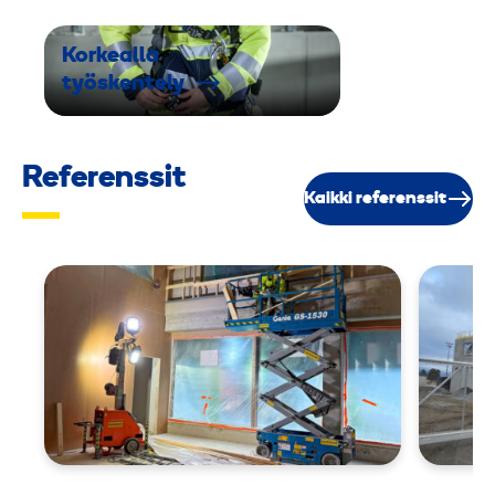
Korkealla
työskentely
Referenssit
Kaikki referenssit