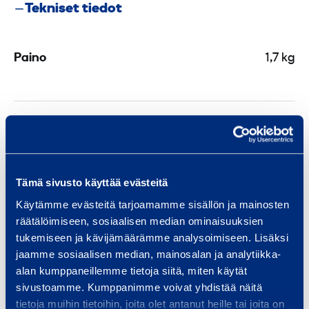
Tekniset tiedot
a
t
t
Paino
1,7 kg
o
­
k
Asiakirjat
a
i
d
Tämä sivusto käyttää evästeitä
Samankaltaisia tuotteita
e
Käytämme evästeitä tarjoamamme sisällön ja mainosten
räätälöimiseen, sosiaalisen median ominaisuuksien
t
tukemiseen ja kävijämäärämme analysoimiseen. Lisäksi
o
A
jaamme sosiaalisen median, mainosalan ja analytiikka-
l
l
alan kumppaneillemme tietoja siitä, miten käytät
p
a
sivustoamme. Kumppanimme voivat yhdistää näitä
p
tietoja muihin tietoihin, joita olet antanut heille tai joita on
r