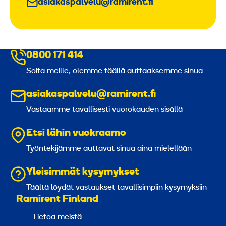
asiakaspalvelu@ramirent.fi
0800 171 414
Soita meille, olemme täällä auttaaksemme sinua
asiakaspalvelu@ramirent.fi
Vastaamme tavallisesti vuorokauden sisällä
Etsi lähin vuokraamo
Työntekijämme auttavat sinua aina mielellään
Yleisimmät kysymykset
Täältä löydät vastaukset tavallisimpiin kysymyksiin
Ramirent Finland
Tietoa meistä