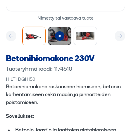
Nimetty tai vastaava tuote
Betoni­hioma­kone 230V
Tuoteryhmäkoodi: 1174610
HILTI DGH150
Betonihiomakone raskaaseen hiomiseen, betonin
karhentamiseen sekä maalin ja pinnoitteiden
poistamiseen.
Sovellukset:
Betonin, laastin ja laattojen pintahiomiseen