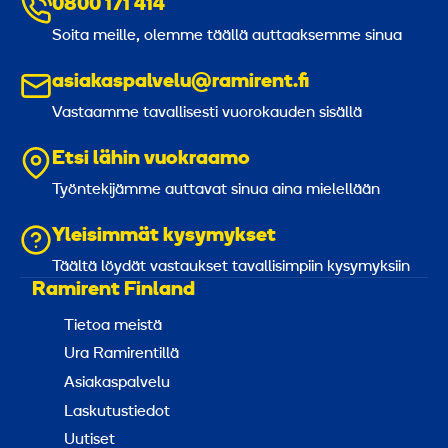
0800 171 414
Soita meille, olemme täällä auttaaksemme sinua
asiakaspalvelu@ramirent.fi
Vastaamme tavallisesti vuorokauden sisällä
Etsi lähin vuokraamo
Työntekijämme auttavat sinua aina mielellään
Yleisimmät kysymykset
Täältä löydät vastaukset tavallisimpiin kysymyksiin
Ramirent Finland
Tietoa meistä
Ura Ramirentillä
Asiakaspalvelu
Laskutustiedot
Uutiset