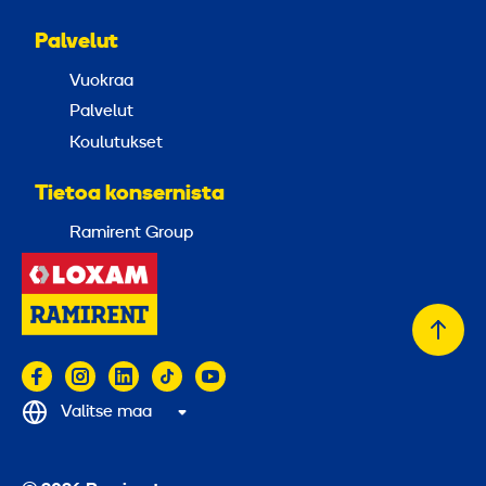
Palvelut
Vuokraa
Palvelut
Koulutukset
Tietoa konsernista
Ramirent Group
Takai
alkuu
Valitse maa