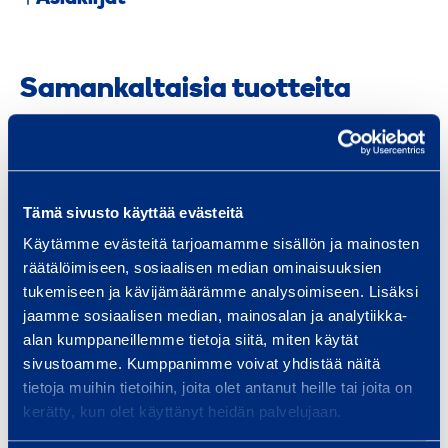
Samankaltaisia tuotteita
H
a
Tämä sivusto käyttää evästeitä
r
Käytämme evästeitä tarjoamamme sisällön ja mainosten
j
räätälöimiseen, sosiaalisen median ominaisuuksien
a
tukemiseen ja kävijämäärämme analysoimiseen. Lisäksi
­
jaamme sosiaalisen median, mainosalan ja analytiikka-
alan kumppaneillemme tietoja siitä, miten käytät
h
Harja­hioma­kone, 230V
Hioma­k
sivustoamme. Kumppanimme voivat yhdistää näitä
i
lei
MAKITA 9741
tietoja muihin tietoihin, joita olet antanut heille tai joita on
o
MAKITA 
kerätty, kun olet käyttänyt heidän palvelujaan.
m