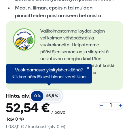
Maalin, liiman, epoksin tai muiden
pinnoitteiden poistamiseen betonista
Valikoimastamme löydät laajan
valikoiman vähäpäästöisiä
vuokrakoneita. Helpotamme
päästöjen seurantaa ja siirtymistä
uusiutuvan energian käyttöön
konevuokrauksessa. Tunnistat kaikki
Vuokraamassa yksityishenkilönä?
vähäpäästöiset koneemme
Klikkaa nähdäksesi hinnat verollisina.
RamiGreen-merkistä
.
Hinta, alv.
0 %
25,5 %
52,54 €
/ päivä
(alv 0 %)
1 037,11 €
/ kuukausi
(alv 0 %)