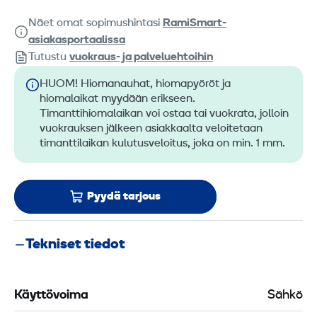
Näet omat sopimushintasi
RamiSmart-
asiakasportaalissa
Tutustu
vuokraus- ja palveluehtoihin
HUOM! Hiomanauhat, hiomapyöröt ja
hiomalaikat myydään erikseen.
Timanttihiomalaikan voi ostaa tai vuokrata, jolloin
vuokrauksen jälkeen asiakkaalta veloitetaan
timanttilaikan kulutusveloitus, joka on min. 1 mm.
Pyydä tarjous
Tekniset tiedot
Käyttövoima
Sähkö