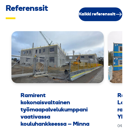
Referenssit
Kaikki referenssit
Ramirent
Ram
kokonaisvaltainen
Lap
työmaapalvelukumppani
rak
vaativassa
Yht
kouluhankkeessa – Minna
04.11