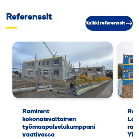
Referenssit
Kaikki referenssit
Ramirent
Ram
kokonaisvaltainen
Lap
työmaapalvelukumppani
rak
vaativassa
Yht