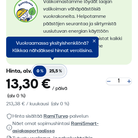
Valikoimastamme löydät laajan
valikoiman vähäpäästöisiä
vuokrakoneita. Helpotamme
päästöjen seurantaa ja siirtymistä
uusiutuvan energian käyttöön
konevuokrauksessa. Tunnistat kaikki
Vuokraamassa yksityishenkilönä?
vähäpäästöiset koneemme
Klikkaa nähdäksesi hinnat verollisina.
RamiGreen-merkistä
.
Hinta, alv.
0 %
25,5 %
13,30 €
/ päivä
(alv 0 %)
213,38 €
/ kuukausi
(alv 0 %)
Hinta sisältää
RamiTurva
-palvelun
Näet omat sopimushintasi
RamiSmart-
asiakasportaalissa