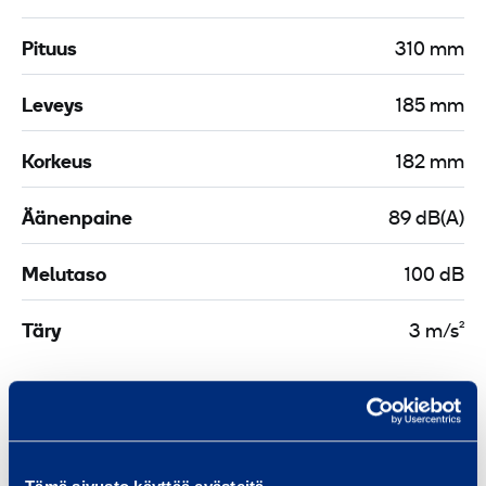
Pituus
310 mm
Leveys
185 mm
Korkeus
182 mm
Äänenpaine
89 dB(A)
Melutaso
100 dB
Täry
3 m/s²
Turvallisuus