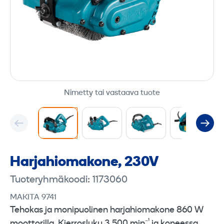
Nimetty tai vastaava tuote
Harja­hioma­kone, 230V
Tuoteryhmäkoodi: 1173060
MAKITA 9741
Tehokas ja monipuolinen harjahiomakone 860 W
moottorilla. Kierrosluku 3 500 min⁻¹ ja koneessa