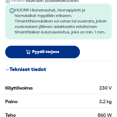
Tutustu
vuokraus- ja palveluehtoihin
HUOM! Hiomanauhat, hiomapyöröt ja
hiomalaikat myydään erikseen.
Timanttihiomalaikan voi ostaa tai vuokrata, jolloin
vuokrauksen jälkeen asiakkaalta veloitetaan
timanttilaikan kulutusveloitus, joka on min. 1 mm.
Pyydä tarjous
Tekniset tiedot
Käyttövoima
230 V
Paino
3,2 kg
Teho
860 W