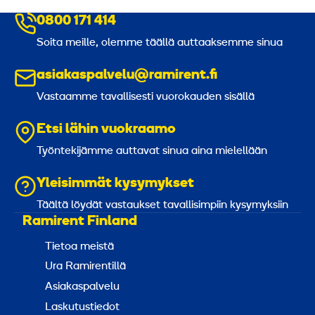
0800 171 414
Soita meille, olemme täällä auttaaksemme sinua
asiakaspalvelu@ramirent.fi
Vastaamme tavallisesti vuorokauden sisällä
Etsi lähin vuokraamo
Työntekijämme auttavat sinua aina mielellään
Yleisimmät kysymykset
Täältä löydät vastaukset tavallisimpiin kysymyksiin
Ramirent Finland
Tietoa meistä
Ura Ramirentillä
Asiakaspalvelu
Laskutustiedot