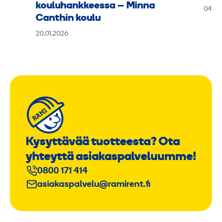
kouluhankkeessa – Minna
04.11
Canthin koulu
20.01.2026
Kysyttävää tuotteesta? Ota
yhteyttä asiakaspalveluumme!
0800 171 414
asiakaspalvelu@ramirent.fi