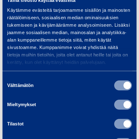
Tämä sivusto käyttää evästeitä
Asiakirjat
Käytämme evästeitä tarjoamamme sisällön ja mainosten
räätälöimiseen, sosiaalisen median ominaisuuksien
tukemiseen ja kävijämäärämme analysoimiseen. Lisäksi
jaamme sosiaalisen median, mainosalan ja analytiikka-
Samankaltaisia tuotteita
alan kumppaneillemme tietoja siitä, miten käytät
sivustoamme. Kumppanimme voivat yhdistää näitä
tietoja muihin tietoihin, joita olet antanut heille tai joita on
kerätty, kun olet käyttänyt heidän palvelujaan.
B
e
Suostumuksen
t
Välttämätön
valinta
o
n
Mieltymykset
i
­
Betoni­hioma­kone
Hioma­k
h
Tilastot
230V
lei
i
HILTI DGH150
MAKITA 