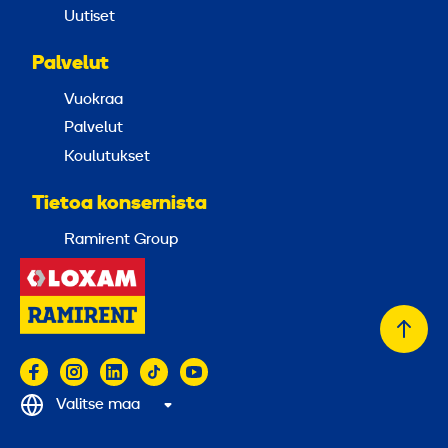
Uutiset
Palvelut
Vuokraa
Palvelut
Koulutukset
Tietoa konsernista
Ramirent Group
Takai
alkuu
Valitse maa