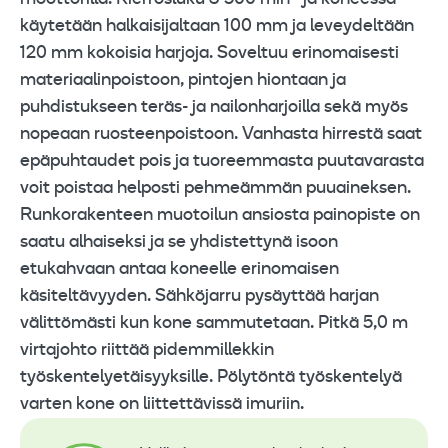
käytetään halkaisijaltaan 100 mm ja leveydeltään
120 mm kokoisia harjoja. Soveltuu erinomaisesti
materiaalinpoistoon, pintojen hiontaan ja
puhdistukseen teräs- ja nailonharjoilla sekä myös
nopeaan ruosteenpoistoon. Vanhasta hirrestä saat
epäpuhtaudet pois ja tuoreemmasta puutavarasta
voit poistaa helposti pehmeämmän puuaineksen.
Runkorakenteen muotoilun ansiosta painopiste on
saatu alhaiseksi ja se yhdistettynä isoon
etukahvaan antaa koneelle erinomaisen
käsiteltävyyden. Sähköjarru pysäyttää harjan
välittömästi kun kone sammutetaan. Pitkä 5,0 m
virtajohto riittää pidemmillekkin
työskentelyetäisyyksille. Pölytöntä työskentelyä
varten kone on liittettävissä imuriin.