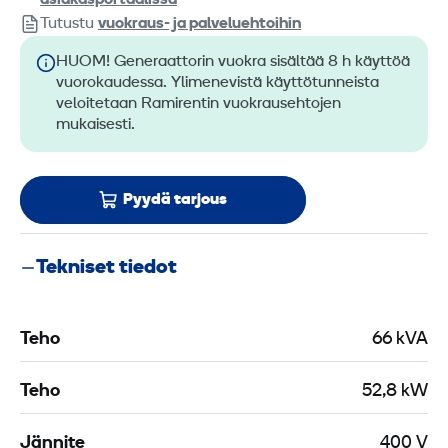
asiakasportaalissa
Tutustu
vuokraus- ja palveluehtoihin
HUOM! Generaattorin vuokra sisältää 8 h käyttöä
vuorokaudessa. Ylimenevistä käyttötunneista
veloitetaan Ramirentin vuokrausehtojen
mukaisesti.
Pyydä tarjous
Tekniset tiedot
Teho
66 kVA
Teho
52,8 kW
Jännite
400 V