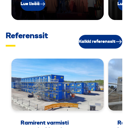
Lue lisää
Lue 
Referenssit
Kaikki referenssit
Ramirent varmisti
Ram