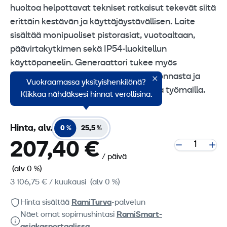
huoltoa helpottavat tekniset ratkaisut tekevät siitä
erittäin kestävän ja käyttäjäystävällisen. Laite
sisältää monipuoliset pistorasiat, vuotoaltaan,
päävirtakytkimen sekä IP54‑luokitellun
käyttöpaneelin. Generaattori tukee myös
E‑RMA‑etäohjausta, mikä tekee valvonnasta ja
Vuokraamassa yksityishenkilönä?
hallinnasta huomattavasti helpompaa työmailla.
Klikkaa nähdäksesi hinnat verollisina.
Hinta, alv.
0 %
25,5 %
207,40 €
/ päivä
(alv 0 %)
3 106,75 €
/ kuukausi
(alv 0 %)
Hinta sisältää
RamiTurva
-palvelun
Näet omat sopimushintasi
RamiSmart-