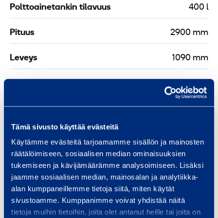
Polttoainetankin tilavuus
400 l
Pituus
2900 mm
Leveys
1090 mm
Korkeus
1925 mm
Tämä sivusto käyttää evästeitä
Turvallisuus
Käytämme evästeitä tarjoamamme sisällön ja mainosten
räätälöimiseen, sosiaalisen median ominaisuuksien
Asiakirjat
tukemiseen ja kävijämäärämme analysoimiseen. Lisäksi
jaamme sosiaalisen median, mainosalan ja analytiikka-
alan kumppaneillemme tietoja siitä, miten käytät
sivustoamme. Kumppanimme voivat yhdistää näitä
Samankaltaisia tuotteita
tietoja muihin tietoihin, joita olet antanut heille tai joita on