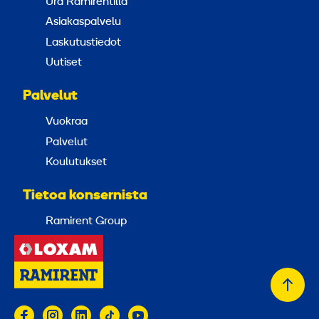
Ura Ramirentillä
Asiakaspalvelu
Laskutustiedot
Uutiset
Palvelut
Vuokraa
Palvelut
Koulutukset
Tietoa konsernista
Ramirent Group
Takai
alkuu