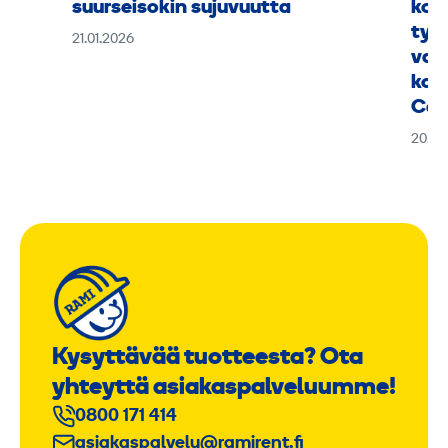
suurseisokin sujuvuutta
kok
työ
21.01.2026
vaa
kou
Can
20.01
Kysyttävää tuotteesta? Ota
yhteyttä asiakaspalveluumme!
0800 171 414
asiakaspalvelu@ramirent.fi