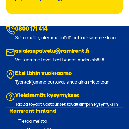
0800 171 414
Soita meille, olemme täällä auttaaksemme sinua
asiakaspalvelu@ramirent.fi
Vastaamme tavallisesti vuorokauden sisällä
Etsi lähin vuokraamo
Työntekijämme auttavat sinua aina mielellään
Yleisimmät kysymykset
Täältä löydät vastaukset tavallisimpiin kysymyksiin
Ramirent Finland
Tietoa meistä