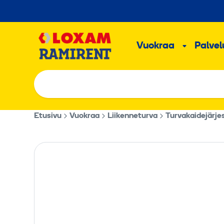
Hyppää
sisältöön
Päävalikk
Vuokraa
Palvelu
Alavalik
Etusivu
Vuokraa
Liikenneturva
Turvakaidejärje