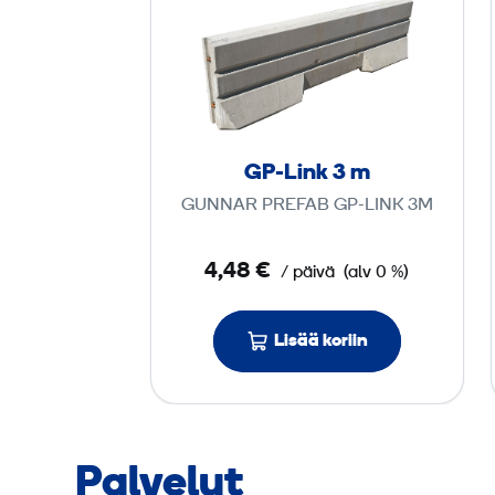
P
-
L
i
n
k
GP-Link 3 m
3
GUNNAR PREFAB GP-LINK 3M
m
4,48 €
/ päivä
(alv 0 %)
Lisää koriin
Palvelut