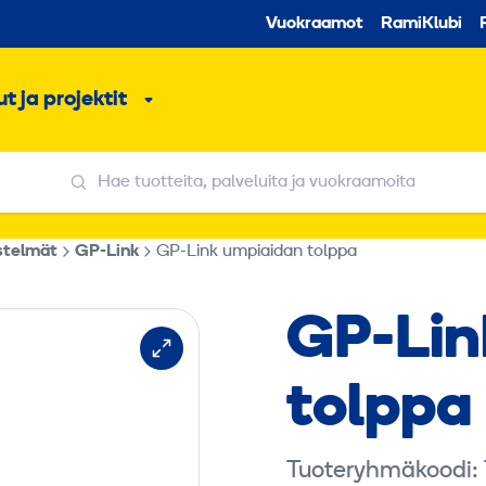
Toissijaine
Vuokraamot
RamiKlubi
o
t ja projektit
ko
Alavalikko
Hae tuotteita, palveluita ja vuokraamoita
Hae tuotteita, palveluita ja vuokraamoita
stelmät
GP-Link
GP-Link umpiaidan tolppa
GP-Lin
tolppa
Tuoteryhmäkoodi: