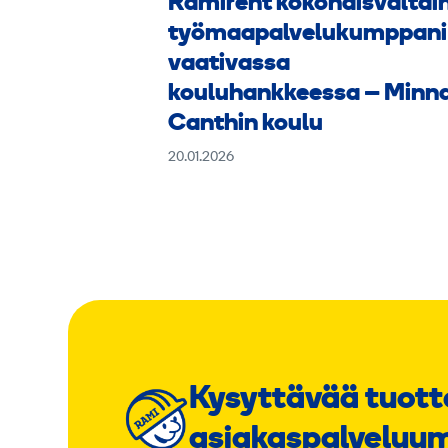
Ramirent kokonaisvaltai
työmaapalvelukumppani
vaativassa
kouluhankkeessa – Minn
Canthin koulu
20.01.2026
Kysyttävää tuott
asiakaspalveluu