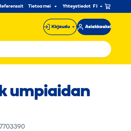
n
Referenssit
Tietoa meistä
Yhteystiedot
FI
Alavalikko
Kirjaudu
Asiakkaaksi
k umpiaidan
 7703390