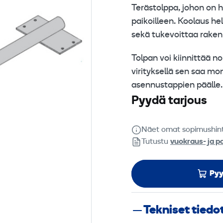
Terästolppa, johon on 
paikoilleen. Koolaus he
sekä tukevoittaa raken
Tolpan voi kiinnittää n
virityksellä sen saa m
asennustappien päälle.
Pyydä tarjous
Näet omat sopimushin
Tutustu
vuokraus- ja p
Pyy
Tekniset tiedo