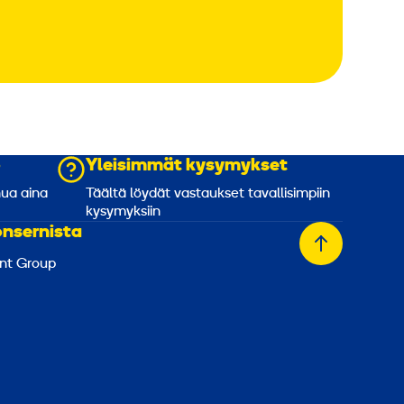
o
Yleisimmät kysymykset
nua aina
Täältä löydät vastaukset tavallisimpiin
kysymyksiin
onsernista
Takaisin
nt Group
alkuun