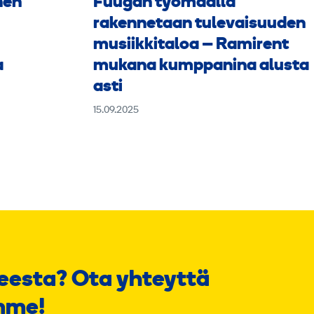
nen
Fuugan työmaalla
rakennetaan tulevaisuuden
musiikkitaloa – Ramirent
a
mukana kumppanina alusta
asti
15.09.2025
eesta? Ota yhteyttä
mme!