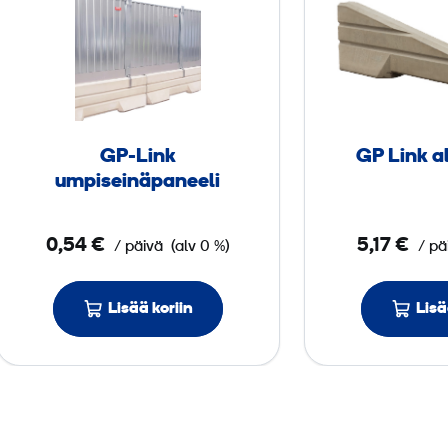
P
-
L
i
n
k
GP-Link
GP Link a
u
umpiseinäpaneeli
m
p
0,54 €
5,17 €
/ päivä
(alv 0 %)
/ pä
i
s
e
Lisää koriin
Lisä
i
n
ä
p
a