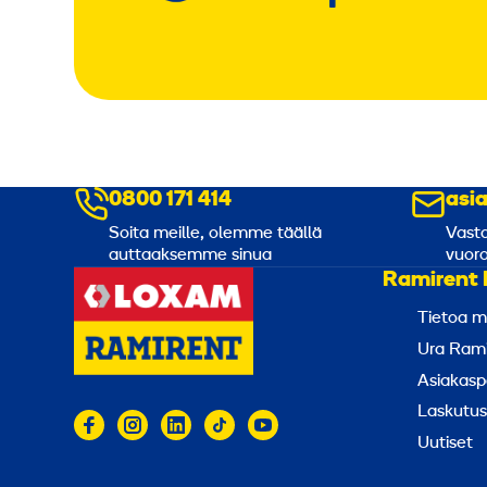
0800 171 414
asi
Soita meille, olemme täällä
Vasta
auttaaksemme sinua
vuoro
Ramirent 
Tietoa m
Ura Rami
Asiakasp
Laskutus
Uutiset