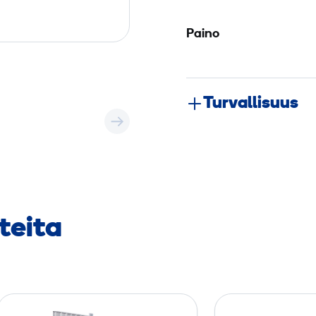
Paino
Turvallisuus
teita
G