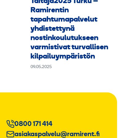
Taitaja2025 Turku –
Ramirentin
tapahtumapalvelut
yhdistettynä
nostinkoulutukseen
varmistivat turvallisen
kilpailuympäristön
09.05.2025
0800 171 414
asiakaspalvelu@ramirent.fi