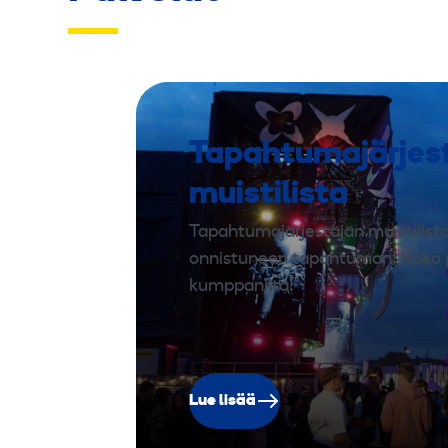
Tapahtumajärjes
muistilista
Tapahtumajärjestäjän muistilista
onnistuneen tapahtuman! Koko 
kumppanilta!
Lue lisää