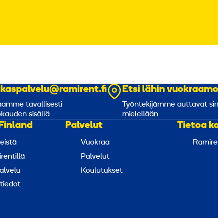
akaspalvelu@ramirent.fi
Etsi lähin vuokraam
amme tavallisesti
Työntekijämme auttavat si
kauden sisällä
mielellään
Finland
Palvelut
Tietoa k
eistä
Vuokraa
Ramire
rentillä
Palvelut
alvelu
Koulutukset
tiedot