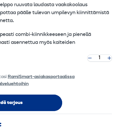
helppo ruuvata laudasta vaakakoolaus
lpottaa päälle tulevan umpilevyn kiinnittämistä
netta.
opeasti combi-kiinnikkeeseen ja pienellä
onasti asennettua myös kaiteiden
tasi
RamiSmart-asiakasportaalissa
alveluehtoihin
dä tarjous
t