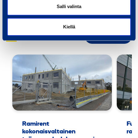
Salli valinta
Kiellä
Referenssit
Kaikki referenssit
Ramirent
Fuu
kokonaisvaltainen
rak