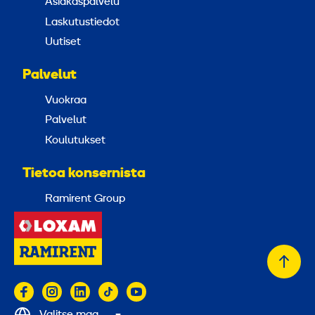
Asiakaspalvelu
Laskutustiedot
Uutiset
Palvelut
Vuokraa
Palvelut
Koulutukset
Tietoa konsernista
Ramirent Group
Takai
alkuu
Valitse maa