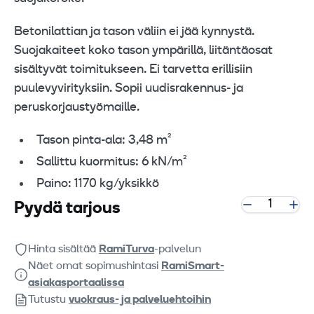
Betonilattian ja tason väliin ei jää kynnystä.
Suojakaiteet koko tason ympärillä, liitäntäosat
sisältyvät toimitukseen. Ei tarvetta erillisiin
puulevyvirityksiin. Sopii uudisrakennus- ja
peruskorjaustyömaille.
Tason pinta-ala: 3,48 m²
Sallittu kuormitus: 6 kN/m²
Paino: 1170 kg/yksikkö
Pyydä tarjous
Hinta sisältää
RamiTurva
-palvelun
Näet omat sopimushintasi
RamiSmart-
asiakasportaalissa
Tutustu
vuokraus- ja palveluehtoihin