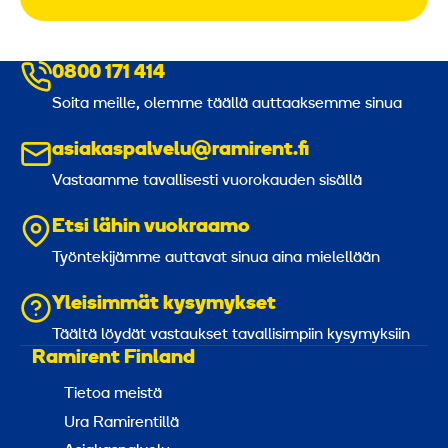
0800 171 414
Soita meille, olemme täällä auttaaksemme sinua
asiakaspalvelu@ramirent.fi
Vastaamme tavallisesti vuorokauden sisällä
Etsi lähin vuokraamo
Työntekijämme auttavat sinua aina mielellään
Yleisimmät kysymykset
Täältä löydät vastaukset tavallisimpiin kysymyksiin
Ramirent Finland
Tietoa meistä
Ura Ramirentillä