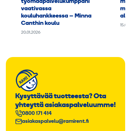
työmaapalvelukumppani
mus
vaativassa
muk
kouluhankkeessa – Minna
alus
Canthin koulu
15.09
20.01.2026
Kysyttävää tuotteesta? Ota
yhteyttä asiakaspalveluumme!
0800 171 414
asiakaspalvelu@ramirent.fi