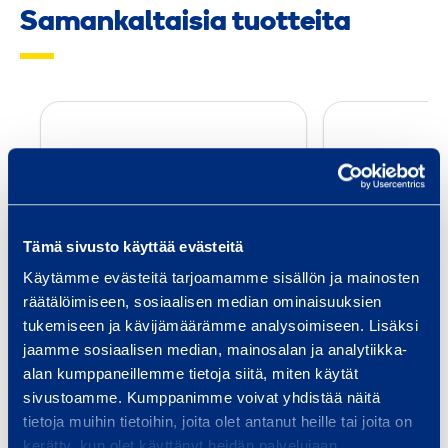
Samankaltaisia tuotteita
H
o
l
v
i
Tämä sivusto käyttää evästeitä
n
r
Käytämme evästeitä tarjoamamme sisällön ja mainosten
Holvinreunataso
Holvin
räätälöimiseen, sosiaalisen median ominaisuuksien
e
Trapoflex M
Trap
tukemiseen ja kävijämäärämme analysoimiseen. Lisäksi
u
jaamme sosiaalisen median, mainosalan ja analytiikka-
n
alan kumppaneillemme tietoja siitä, miten käytät
a
Lisää koriin
Lis
sivustoamme. Kumppanimme voivat yhdistää näitä
t
tietoja muihin tietoihin, joita olet antanut heille tai joita on
a
kerätty, kun olet käyttänyt heidän palvelujaan.