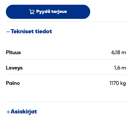
Pyydä tarjous
Tekniset tiedot
Pituus
6,18 m
Leveys
1,6 m
Paino
1170 kg
Asiakirjat