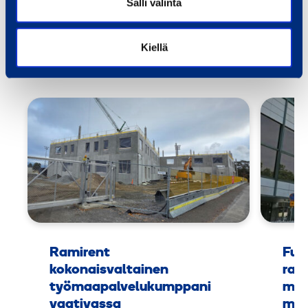
Salli valinta
Referenssit
Kiellä
Kaikki referenssit
Ramirent
Fuu
kokonaisvaltainen
rak
työmaapalvelukumppani
mus
vaativassa
muk