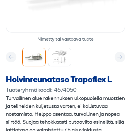
Nimetty tai vastaava tuote
Holvinreunataso Trapoflex L
Tuoteryhmäkoodi: 4674050
Turvallinen alue rakennuksen ulkopuolella muottien
ja telineiden kuljetusta varten, ei kallistuvaa
nostamista. Helppo asentaa, turvallinen ja nopea
siirtää. Suojaa tehokkaasti putoavilta esineiltä, sillä
lattiataso on valmistettu rihlakuvioidusta