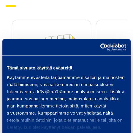
H
o
l
v
i
n
Tämä sivusto käyttää evästeitä
r
Holvinreunataso
Holvin
Käytämme evästeitä tarjoamamme sisällön ja mainosten
e
Trapoflex XXL
Trap
räätälöimiseen, sosiaalisen median ominaisuuksien
u
tukemiseen ja kävijämäärämme analysoimiseen. Lisäksi
n
jaamme sosiaalisen median, mainosalan ja analytiikka-
a
Lisää koriin
Lis
alan kumppaneillemme tietoja siitä, miten käytät
t
sivustoamme. Kumppanimme voivat yhdistää näitä
a
tietoja muihin tietoihin, joita olet antanut heille tai joita on
kerätty, kun olet käyttänyt heidän palvelujaan.
s