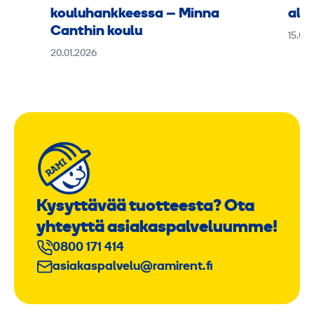
kouluhankkeessa – Minna
alus
Canthin koulu
15.09
20.01.2026
Kysyttävää tuotteesta? Ota
yhteyttä asiakaspalveluumme!
0800 171 414
asiakaspalvelu@ramirent.fi