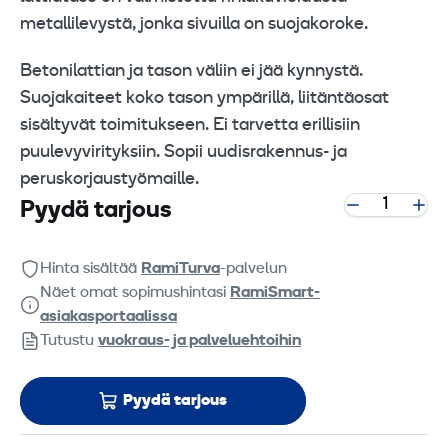
metallilevystä, jonka sivuilla on suojakoroke.
Betonilattian ja tason väliin ei jää kynnystä.
Suojakaiteet koko tason ympärillä, liitäntäosat
sisältyvät toimitukseen. Ei tarvetta erillisiin
puulevyvirityksiin. Sopii uudisrakennus- ja
peruskorjaustyömaille.
Pyydä tarjous
Hinta sisältää
RamiTurva
-palvelun
Näet omat sopimushintasi
RamiSmart-
asiakasportaalissa
Tutustu
vuokraus- ja palveluehtoihin
Pyydä tarjous