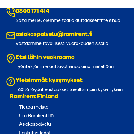
0800 171 414
Soita meille, olemme täällä auttaaksemme sinua
asiakaspalvelu@ramirent.fi
Vastaamme tavallisesti vuorokauden sisällä
Etsi lähin vuokraamo
Työntekijämme auttavat sinua aina mielellään
Yleisimmät kysymykset
Täältä löydät vastaukset tavallisimpiin kysymyksiin
Ramirent Finland
Tietoa meistä
Ura Ramirentillä
Asiakaspalvelu
Laskutustiedot