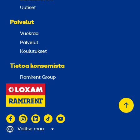
Uutiset
Palvelut
Vuokraa
Palvelut
Koulutukset
Tietoa konsernista
Ramirent Group
Takai
alkuu
Valitse maa