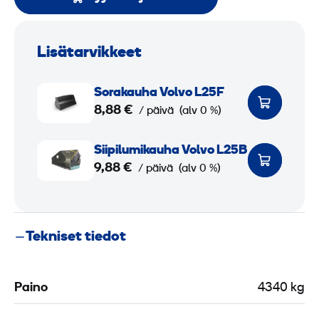
Lisätarvikkeet
S
Sorakauha Volvo L25F
o
8,88 €
/ päivä
(alv 0 %)
r
a
S
Siipilumikauha Volvo L25B
k
i
9,88 €
/ päivä
(alv 0 %)
a
i
u
p
h
i
Tekniset tiedot
a
l
V
u
o
m
Paino
4340 kg
l
i
v
k