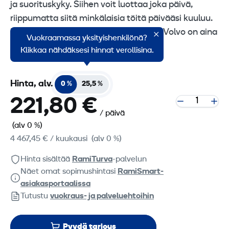
ja suorituskyky. Siihen voit luottaa joka päivä,
riippumatta siitä minkälaisia töitä päivääsi kuuluu.
Nostaa, kuormaa ja liikkuu ketterästi, Volvo on aina
Vuokraamassa yksityishenkilönä?
valmis työhön.
Klikkaa nähdäksesi hinnat verollisina.
Hinta, alv.
0 %
25,5 %
221,80 €
/ päivä
(alv 0 %)
4 467,45 €
/ kuukausi
(alv 0 %)
Hinta sisältää
RamiTurva
-palvelun
Näet omat sopimushintasi
RamiSmart-
asiakasportaalissa
Tutustu
vuokraus- ja palveluehtoihin
Pyydä tarjous