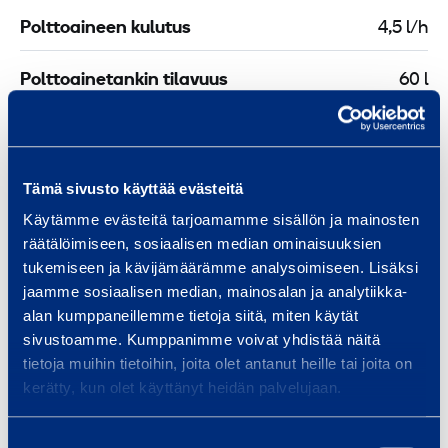
Polttoaineen kulutus
4,5 l/h
Polttoainetankin tilavuus
60 l
Turvallisuus
Tämä sivusto käyttää evästeitä
Käytämme evästeitä tarjoamamme sisällön ja mainosten
räätälöimiseen, sosiaalisen median ominaisuuksien
Asiakirjat
tukemiseen ja kävijämäärämme analysoimiseen. Lisäksi
jaamme sosiaalisen median, mainosalan ja analytiikka-
alan kumppaneillemme tietoja siitä, miten käytät
Samankaltaisia tuotteita
sivustoamme. Kumppanimme voivat yhdistää näitä
tietoja muihin tietoihin, joita olet antanut heille tai joita on
kerätty, kun olet käyttänyt heidän palvelujaan.
A
Suostumuksen