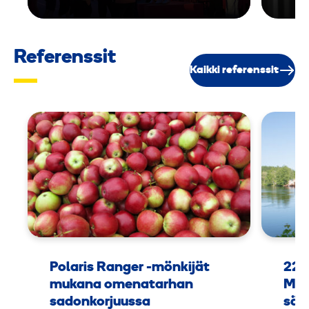
t
Referenssit
Kaikki referenssit
Polaris Ranger -mönkijät
225
mukana omenatarhan
Man
sadonkorjuussa
sää