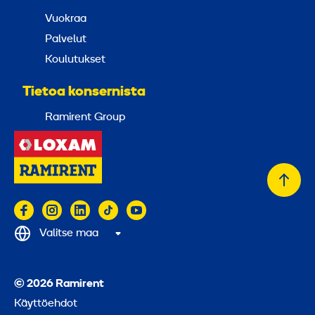
Vuokraa
Palvelut
Koulutukset
Tietoa konsernista
Ramirent Group
Takai
alkuu
Valitse maa
© 2026 Ramirent
Käyttöehdot