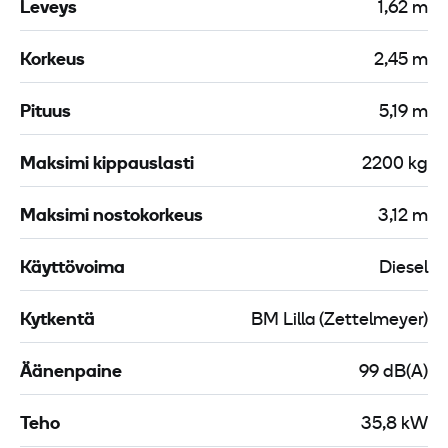
Leveys
1,62 m
o
a
L
u
Korkeus
2,45 m
2
h
5
a
Pituus
5,19 m
F
V
o
Maksimi kippauslasti
2200 kg
l
v
Maksimi nostokorkeus
3,12 m
o
L
Käyttövoima
Diesel
2
5
Kytkentä
BM Lilla (Zettelmeyer)
B
Äänenpaine
99 dB(A)
Teho
35,8 kW