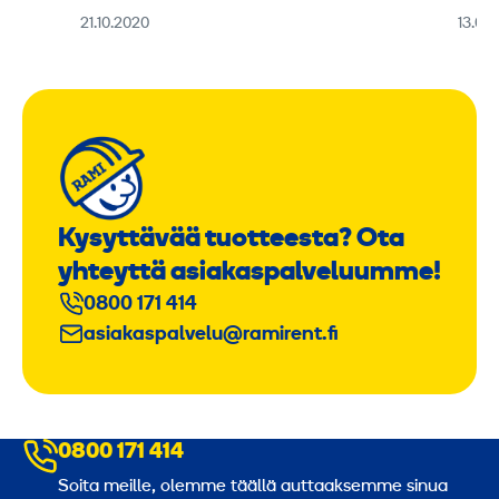
21.10.2020
13.08
Kysyttävää tuotteesta? Ota
yhteyttä asiakaspalveluumme!
0800 171 414
asiakaspalvelu@ramirent.fi
0800 171 414
Soita meille, olemme täällä auttaaksemme sinua