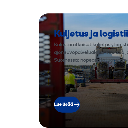
Kuljetus ja logisti
Kalustoratkaisut kuljetus-, logisti
ajoneuvopalvelualalle. Vuokraa j
Suomessa: nopeasti ja luotettava
Lue lisää