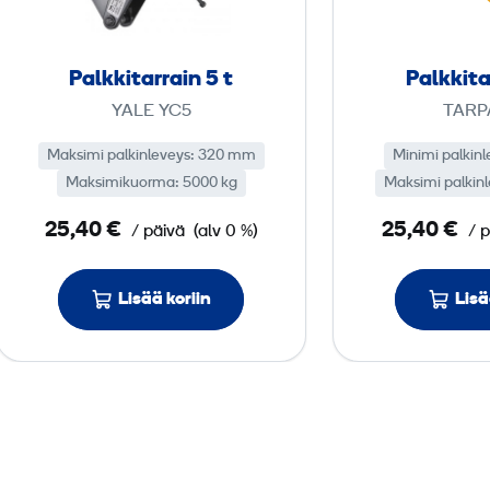
k
i
t
Palkkitarrain 5 t
Palkkita
a
YALE YC5
TARP
r
r
Maksimi palkinleveys: 320 mm
Minimi palkin
a
Maksimikuorma: 5000 kg
Maksimi palkin
i
25,40 €
25,40 €
/ päivä
(alv 0 %)
/ 
n
5
Lisää koriin
Lisä
t