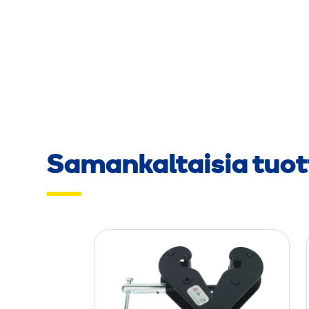
Samankaltaisia tuot
P
a
l
k