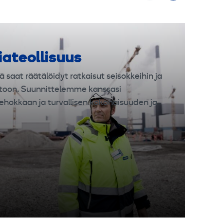
iateollisuus
ä saat räätälöidyt ratkaisut seisokkeihin ja
toon. Suunnittelemme kanssasi
ehokkaan ja turvallisen kokonaisuuden ja