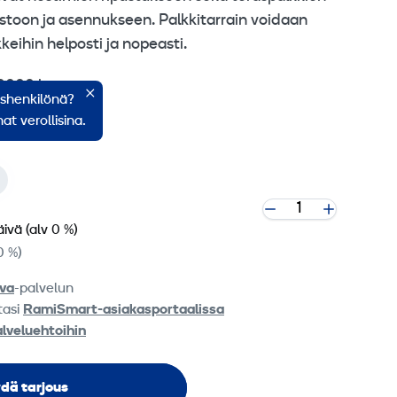
ostoon ja asennukseen. Palkkitarrain voidaan
kkeihin helposti ja nopeasti.
10000 kg
ishenkilönä?
mm
at verollisina.
äivä
(alv 0 %)
0 %)
va
-palvelun
tasi
RamiSmart-asiakasportaalissa
alveluehtoihin
dä tarjous