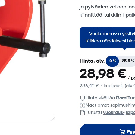
ja pylväiden vetoon, n
kiinnittää kaikkiin I-pal
Maksimi kuorma: 
Vuokraamassa yksity
Palkeille: 75-305 
Klikkaa nähdäksesi hinn
Hinta, alv.
0 %
25,5 %
28,98 €
/ p
286,42 €
/ kuukausi
(alv 
Hinta sisältää
RamiTur
Näet omat sopimushin
Tutustu
vuokraus- ja p
Pyy