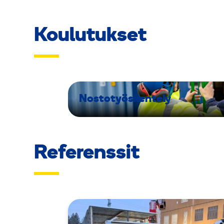
Koulutukset
Nostotyöskentely
Referenssit