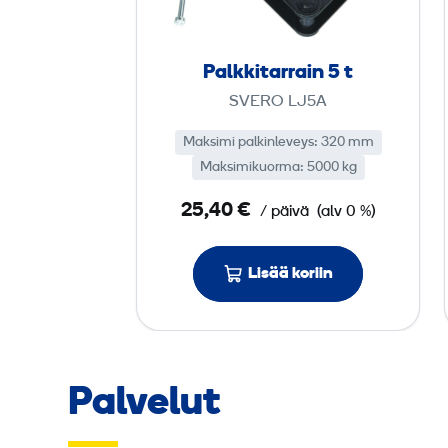
k
i
t
Palkkitarrain 5 t
a
SVERO LJ5A
r
r
Maksimi palkinleveys: 320 mm
a
Maksimikuorma: 5000 kg
i
25,40 €
/ päivä
(alv 0 %)
n
5
Lisää koriin
t
Palvelut