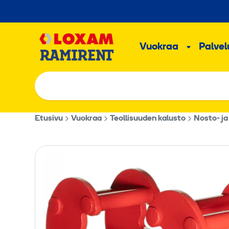
Hyppää
sisältöön
Päävalikk
Vuokraa
Palvelu
Alavalik
Etusivu
Vuokraa
Teollisuuden kalusto
Nosto- ja