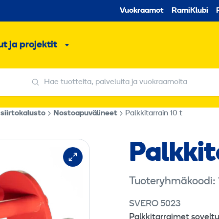
Toissijaine
Vuokraamot
RamiKlubi
o
t ja projektit
ko
Alavalikko
Hae tuotteita, palveluita ja vuokraamoita
Hae tuotteita, palveluita ja vuokraamoita
 siirtokalusto
Nostoapuvälineet
Palkkitarrain 10 t
Palkkit
Tuoteryhmäkoodi:
SVERO 5023
Palkkitarraimet sovelt