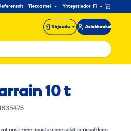
n
Referenssit
Tietoa meistä
Yhteystiedot
FI
Alavalikko
Kirjaudu
Asiakkaaksi
arrain 10 t
 1835475
uvat nostimien ripustukseen sekä teräspalkkien