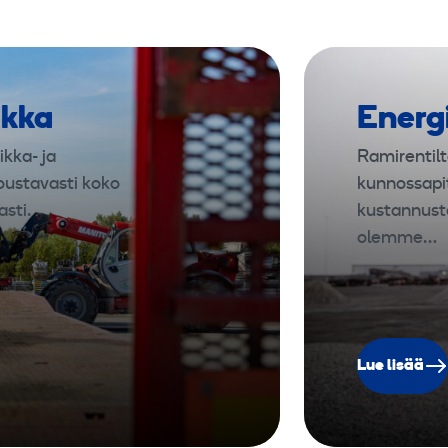
ikka
Energ
ikka- ja
Ramirentilt
oustavasti koko
kunnossapi
sti.
kustannust
olemme…
Lue lisää