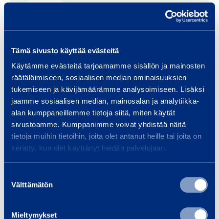
k
H
v
Holkkiadapteri
k
o
0,14 €
e
/ päivä
(alv 0 %)
o
l
r
­
k
k
Tämä sivusto käyttää evästeitä
k
k
k
a
Käytämme evästeitä tarjoamamme sisällön ja mainosten
Tekniset tiedot
i
o
räätälöimiseen, sosiaalisen median ominaisuuksien
i
a
­
tukemiseen ja kävijämäärämme analysoimiseen. Lisäksi
d
d
k
jaamme sosiaalisen median, mainosalan ja analytiikka-
Paino
7,5 kg
e
a
a
alan kumppaneillemme tietoja siitä, miten käytät
2
p
sivustoamme. Kumppanimme voivat yhdistää näitä
i
4
t
tietoja muihin tietoihin, joita olet antanut heille tai joita on
d
0
e
kerätty, kun olet käyttänyt heidän palvelujaan.
Asiakirjat
e
0
r
1
i
Suostumuksen
2
Välttämätön
x
valinta
Samankaltaisia tuotteita
0
1
0
1
Mieltymykset