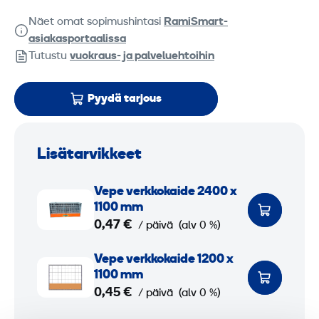
Näet omat sopimushintasi
RamiSmart-
asiakasportaalissa
Tutustu
vuokraus- ja palveluehtoihin
Pyydä tarjous
Lisätarvikkeet
V
Vepe verkko­kaide 2400 x
e
1100 mm
p
0,47 €
/ päivä
(alv 0 %)
e
V
Vepe verkko­kaide 1200 x
v
e
1100 mm
e
p
0,45 €
/ päivä
(alv 0 %)
r
e