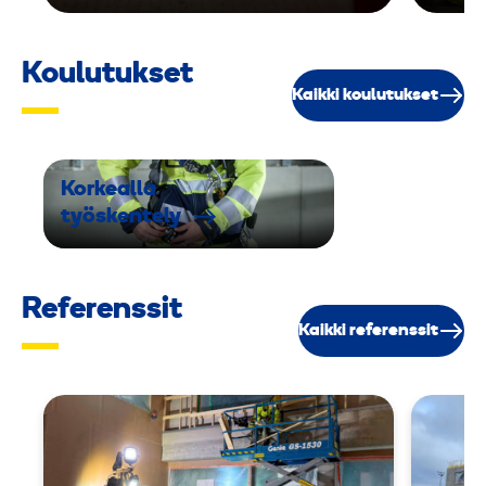
Koulutukset
Kaikki koulutukset
Korkealla
työskentely
Referenssit
Kaikki referenssit