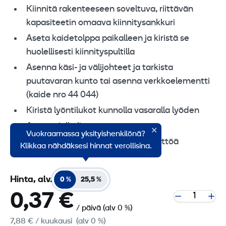
Kiinnitä rakenteeseen soveltuva, riittävän
kapasiteetin omaava kiinnitysankkuri
Aseta kaidetolppa paikalleen ja kiristä se
huolellisesti kiinnityspultilla
Asenna käsi- ja välijohteet ja tarkista
puutavaran kunto tai asenna verkkoelementti
(kaide nro 44 044)
Kiristä lyöntilukot kunnolla vasaralla lyöden
Asenna jalkalista
Vuokraamassa yksityishenkilönä?
Tarkasta kaiderakenne ennen käyttöä
Klikkaa nähdäksesi hinnat verollisina.
Hinta, alv.
0 %
25,5 %
0,37 €
/ päivä
(alv 0 %)
7,88 €
/ kuukausi
(alv 0 %)