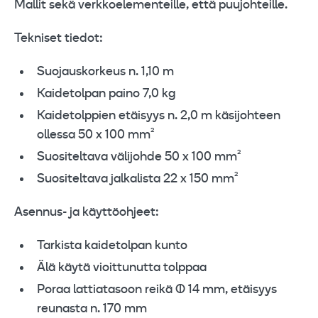
Mallit sekä verkkoelementeille, että puujohteille.
Tekniset tiedot:
Suojauskorkeus n. 1,10 m
Kaidetolpan paino 7,0 kg
Kaidetolppien etäisyys n. 2,0 m käsijohteen
ollessa 50 x 100 mm²
Suositeltava välijohde 50 x 100 mm²
Suositeltava jalkalista 22 x 150 mm²
Asennus- ja käyttöohjeet:
Tarkista kaidetolpan kunto
Älä käytä vioittunutta tolppaa
Poraa lattiatasoon reikä Ø 14 mm, etäisyys
reunasta n. 170 mm