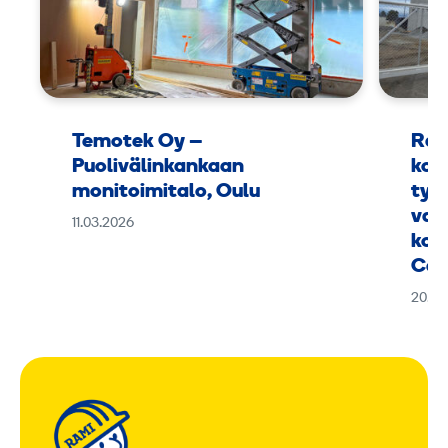
Temotek Oy –
Ram
Puolivälinkankaan
kok
monitoimitalo, Oulu
työ
vaa
11.03.2026
kou
Can
20.01