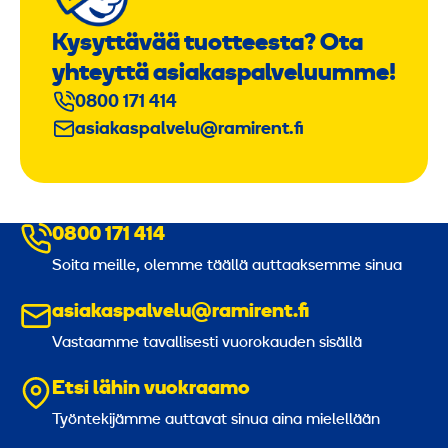
Kysyttävää tuotteesta? Ota
yhteyttä asiakaspalveluumme!
0800 171 414
asiakaspalvelu@ramirent.fi
0800 171 414
Soita meille, olemme täällä auttaaksemme sinua
asiakaspalvelu@ramirent.fi
Vastaamme tavallisesti vuorokauden sisällä
Etsi lähin vuokraamo
Työntekijämme auttavat sinua aina mielellään