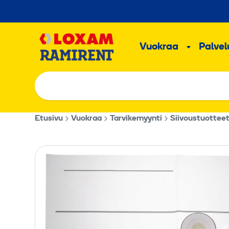
Hyppää
sisältöön
Päävalikk
Vuokraa
Palvelu
Alavalik
Etusivu
Vuokraa
Tarvikemyynti
Siivoustuottee