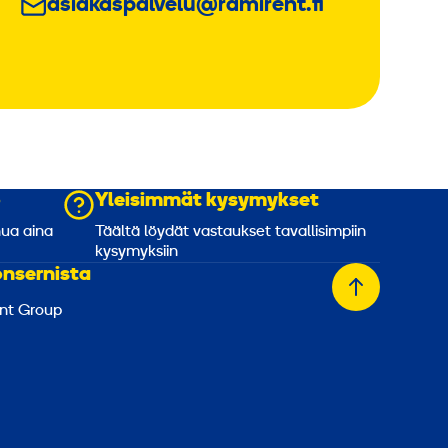
asiakaspalvelu@ramirent.fi
o
Yleisimmät kysymykset
nua aina
Täältä löydät vastaukset tavallisimpiin
kysymyksiin
onsernista
Takaisin
nt Group
alkuun