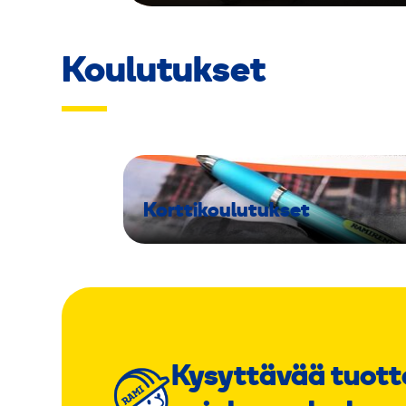
Koulutukset
Korttikoulutukset
Kysyttävää tuott