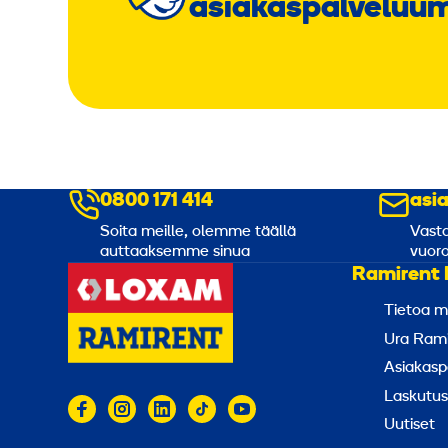
asiakaspalveluu
0800 171 414
asi
Soita meille, olemme täällä
Vasta
auttaaksemme sinua
vuoro
Ramirent 
Tietoa m
Ura Rami
Asiakasp
Laskutus
Uutiset