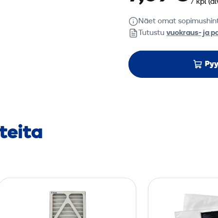
/ kpl
(al
Näet omat sopimushin
Tutustu
vuokraus- ja p
Pyy
teita
K
a
r