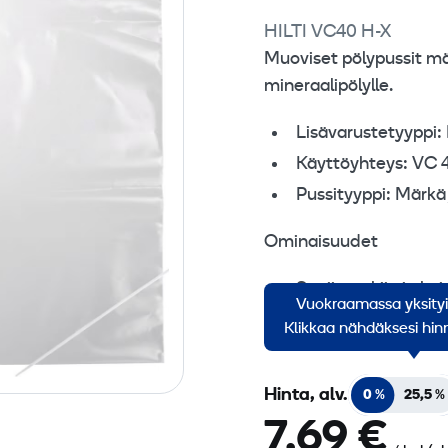
HILTI VC40 H-X
Muoviset pölypussit märk
mineraalipölylle.
Lisävarustetyyppi:
Käyttöyhteys: VC
Pussityyppi: Märkä 
Ominaisuudet
Sopii märkiin ja kui
Vuokraamassa yksity
Vain pölyn keräyks
Klikkaa nähdäksesi hinn
Hinta, alv.
0 %
25,5 %
7,69 €