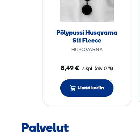
y
p
u
s
Pölypussi Husqvarna
s
S11 Fleece
i
HUSQVARNA
H
u
8,49 €
/ kpl
(alv 0 %)
s
q
v
Lisää koriin
a
r
n
a
Palvelut
S
1