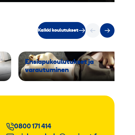
Kaikki koulutukset
Ensiapukoulutukset ja
varautuminen
0800 171 414