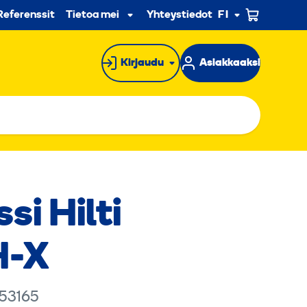
n
Referenssit
Tietoa meistä
Yhteystiedot
FI
Alavalikko
Kirjaudu
Asiakkaaksi
si Hilti
H-X
 53165