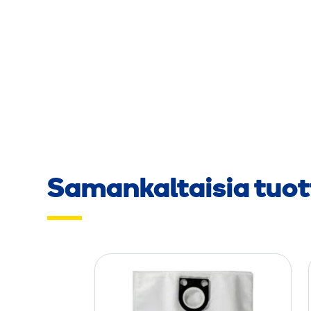
Samankaltaisia tuot
P
ö
l