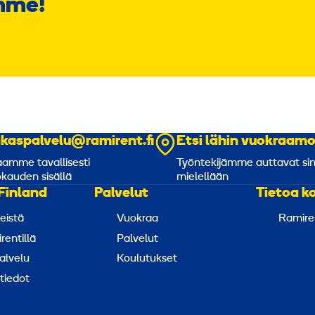
mme!
akaspalvelu@ramirent.fi
Etsi lähin vuokraam
amme tavallisesti
Työntekijämme auttavat si
kauden sisällä
mielellään
Finland
Palvelut
Tietoa k
eistä
Vuokraa
Ramire
rentillä
Palvelut
alvelu
Koulutukset
tiedot