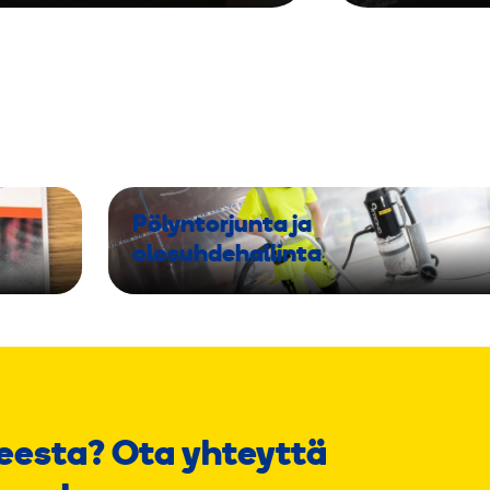
Pölyntorjunta ja
olosuhdehallinta
eesta? Ota yhteyttä