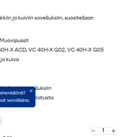
iin ja kuiviin sovelluksiin, suositellaan
 Muovipussit
 40H-X ACD, VC 40H-X G02, VC 40H-X G05
ja kuiva
viin käyttösovelluksiin
ishenkilönä?
een – ei esisuodatusta
at verollisina.