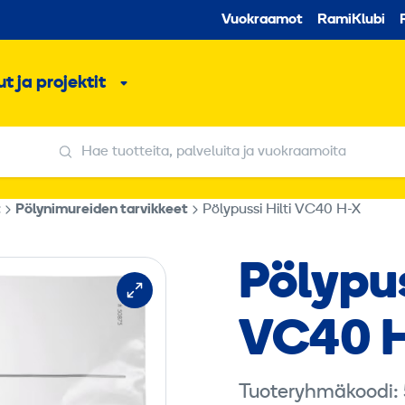
Toissijaine
Vuokraamot
RamiKlubi
o
t ja projektit
ko
Alavalikko
Hae tuotteita, palveluita ja vuokraamoita
Hae tuotteita, palveluita ja vuokraamoita
t
Pölynimureiden tarvikkeet
Pölypussi Hilti VC40 H-X
Pölypus
VC40 
Tuoteryhmäkoodi: