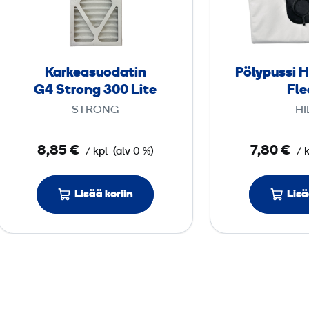
k
e
a
s
Karkeasuodatin
Pölypussi H
u
G4 Strong 300 Lite
Fle
o
STRONG
HI
d
a
8,85 €
7,80 €
/ kpl
(alv 0 %)
/ 
t
i
n
Lisää koriin
Lisä
G
4
S
t
r