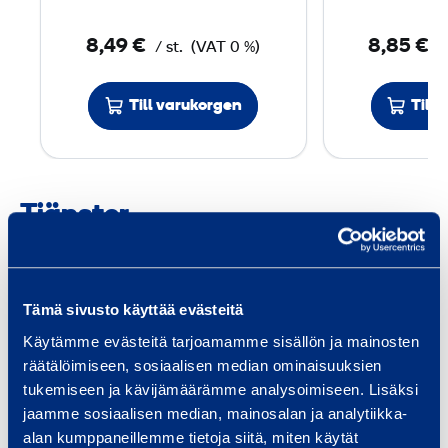
l
e
8,49 €
8,85 €
/ st.
(VAT 0 %)
/
e
c
Till varukorgen
Till
e
S
1
1
Tjänster
Tämä sivusto käyttää evästeitä
Trafiksäkerhet och
Fas
Käytämme evästeitä tarjoamamme sisällön ja mainosten
räätälöimiseen, sosiaalisen median ominaisuuksien
infrastruktur
Utru
tukemiseen ja kävijämäärämme analysoimiseen. Lisäksi
spec
Vi tillhandahåller utrustning och
jaamme sosiaalisen median, mainosalan ja analytiikka-
och 
tjänster för
alan kumppaneillemme tietoja siitä, miten käytät