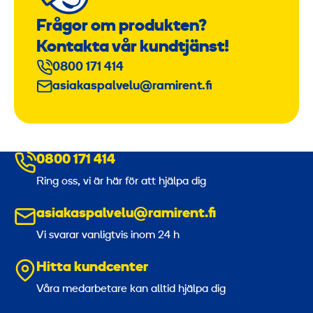
Frågor om produkten?
Kontakta vår kundtjänst!
0800 171 414
asiakaspalvelu@ramirent.fi
0800 171 414
Ring oss, vi är här för att hjälpa dig
asiakaspalvelu@ramirent.fi
Vi svarar vanligtvis inom 24 h
Hitta kundcenter
Våra medarbetare kan alltid hjälpa dig