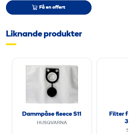
Få en offert
Liknande produkter
D
a
m
m
p
å
s
Dammpåse fleece S11
Filter fö
e
300
HUSQVARNA
f
ST