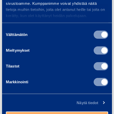
Smid
infrastrukturbyggande, oavsett
sivustoamme. Kumppanimme voivat yhdistää näitä
om ditt projekt är en bro, tunnel,
tietoja muihin tietoihin, joita olet antanut heille tai joita on
kerätty, kun olet käyttänyt heidän palvelujaan.
…
Suostumuksen
Läs mer
Läs 
Välttämätön
valinta
Mieltymykset
Träningar
Se alla utbildningar
Tilastot
Markkinointi
F
ö
r
Näytä tiedot
s
D
t
a