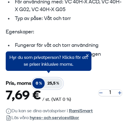
För användning med: VC 40H-X ACD, VC 40H-
X G02, VC 40H-X G05
Typ av påse: Våt och torr
Egenskaper:
Fungerar för våt och torr användning
Samlar bara upp damm och har ingen
Hyr du som privatperson? Klicka för att
förfiltrering
se priser inklusive moms.
Pris, moms
0 %
25,5 %
7,69 €
/ st.
(VAT 0 %)
Du kan se dina avtalspriser i
RamiSmart
Läs våra
hyres‑ och servicevillkor