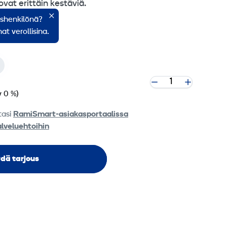
ovat erittäin kestäviä.
ishenkilönä?
at verollisina.
v 0 %)
tasi
RamiSmart-asiakasportaalissa
alveluehtoihin
dä tarjous