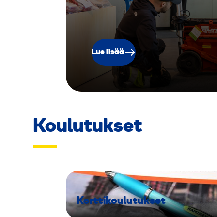
Lue lisää
Koulutukset
Korttikoulutukset