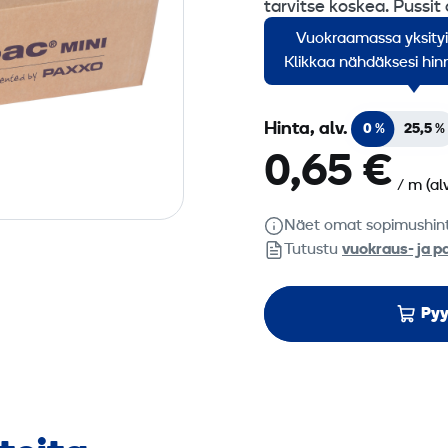
tarvitse koskea. Pussit 
Vuokraamassa yksity
Myyntierä 1 metri.
Klikkaa nähdäksesi hinn
Hinta, alv.
0 %
25,5 %
0,65 €
/ m
(al
Näet omat sopimushin
Tutustu
vuokraus- ja p
Pyy