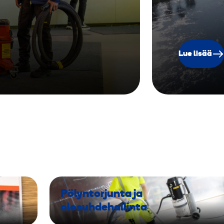
Lue lisää
Pölyntorjunta ja
olosuhdehallinta