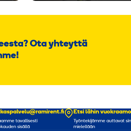
eesta? Ota yhteyttä
mme!
akaspalvelu@ramirent.fi
Etsi lähin vuokraam
amme tavallisesti
Työntekijämme auttavat si
kauden sisällä
mielellään