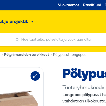
Toissijaine
Vuokraamot
RamiKlubi
o
t ja projektit
ko
Alavalikko
Hae tuotteita, palveluita ja vuokraamoita
Hae tuotteita, palveluita ja vuokraamoita
t
Pölynimureiden tarvikkeet
Pölypussi Longopac
Pölypu
Tuoteryhmäkoodi:
Longopac pölypussit hel
vaihdetaan ulkokautta, j