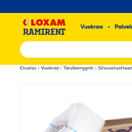
Hyppää
sisältöön
Päävalikk
Vuokraa
Palvelu
Alavalik
Etusivu
Vuokraa
Tarvikemyynti
Siivoustuottee