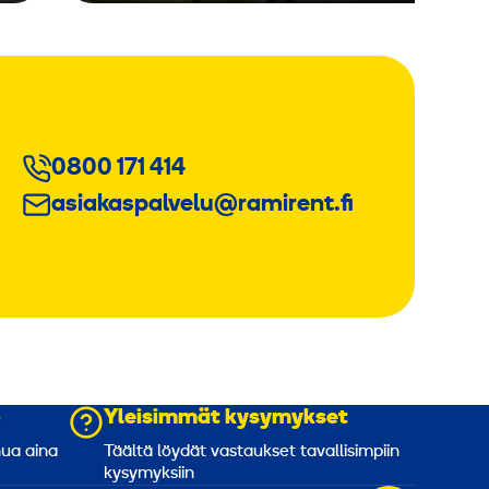
0800 171 414
asiakaspalvelu@ramirent.fi
o
Yleisimmät kysymykset
nua aina
Täältä löydät vastaukset tavallisimpiin
kysymyksiin