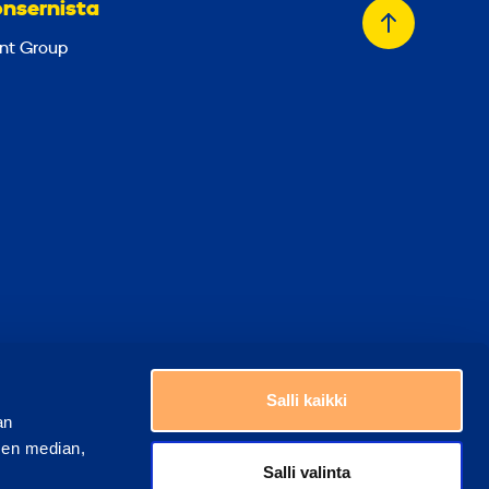
onsernista
Takaisin
nt Group
alkuun
Valitse maa
ästeasetukset
Salli kaikki
an
sen median,
Salli valinta