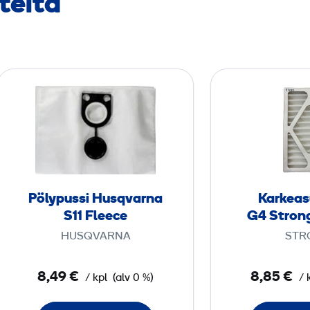
teita
P
ö
l
y
p
u
s
Pölypussi Husqvarna
Karkeas
s
S11 Fleece
G4 Strong
i
HUSQVARNA
STR
H
u
8,49 €
8,85 €
/ kpl
(alv 0 %)
/ 
s
q