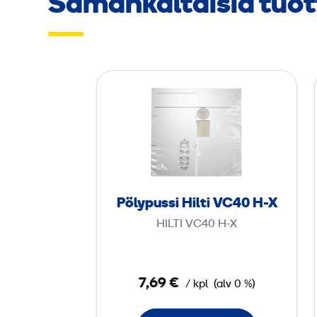
Samankaltaisia tuot
P
ö
l
y
p
u
s
Pölypussi Hilti VC40 H-X
s
HILTI VC40 H-X
i
H
i
7,69 €
/ kpl
(alv 0 %)
l
t