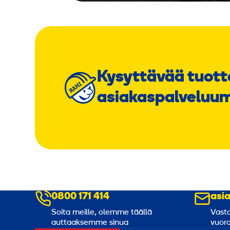
Kysyttävää tuott
asiakaspalveluu
0800 171 414
asi
Soita meille, olemme täällä
Vasta
auttaaksemme sinua
vuoro