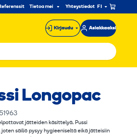
n
Referenssit
Tietoa meistä
Yhteystiedot
FI
Alavalikko
Kirjaudu
Asiakkaaksi
ssi Longopac
 51963
pottavat jätteiden käsittelyä. Pussi
oten säiliö pysyy hygieeniseltä eikä jätteisiin