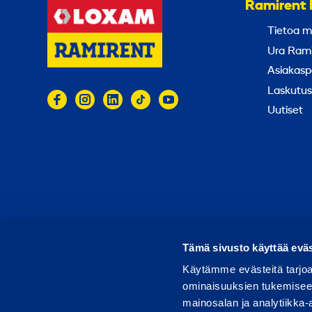
Ramirent 
Tietoa m
Ura Rami
Asiakasp
Laskutus
Uutiset
© 2026 Ramirent
Käyttöehdot
Tietosuoja
Rap
Tämä sivusto käyttää eväs
Käytämme evästeitä tarjoa
ominaisuuksien tukemisee
mainosalan ja analytiikka-