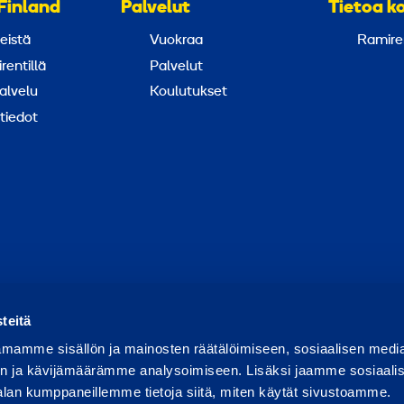
Finland
Palvelut
Tietoa k
eistä
Vuokraa
Ramire
rentillä
Palvelut
alvelu
Koulutukset
tiedot
ortoi väärinkäytöksestä
Raportoi tietoturvaongelmasta
Ev
teitä
mamme sisällön ja mainosten räätälöimiseen, sosiaalisen medi
n ja kävijämäärämme analysoimiseen. Lisäksi jaamme sosiaali
alan kumppaneillemme tietoja siitä, miten käytät sivustoamme.