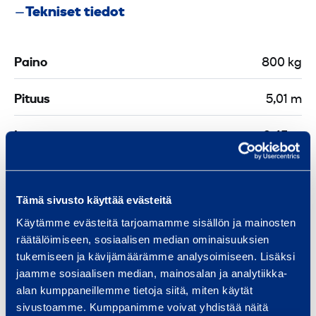
s
i
k
t
Tekniset tiedot
a
ä
i
o
s
ä
i
i
s
s
Paino
800 kg
n
m
S
u
n
i
o
o
Pituus
5,01 m
i
k
f
j
k
i
t
a
Leveys
0,45 m
e
i
E
/
n
n
Korkeus
0,7 m
t
n
d
e
Tämä sivusto käyttää evästeitä
i
l
k
Käytämme evästeitä tarjoamamme sisällön ja mainosten
i
räätälöimiseen, sosiaalisen median ominaisuuksien
e
Turvallisuus
n
tukemiseen ja kävijämäärämme analysoimiseen. Lisäksi
e
jaamme sosiaalisen median, mainosalan ja analytiikka-
-
Asiakirjat
alan kumppaneillemme tietoja siitä, miten käytät
k
sivustoamme. Kumppanimme voivat yhdistää näitä