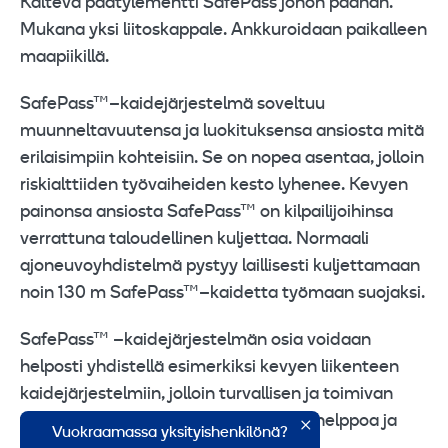
Kalteva päätylementti SafePass jonon päähän.
Mukana yksi liitoskappale. Ankkuroidaan paikalleen
maapiikillä.
SafePass™–kaidejärjestelmä soveltuu
muunneltavuutensa ja luokituksensa ansiosta mitä
erilaisimpiin kohteisiin. Se on nopea asentaa, jolloin
riskialttiiden työvaiheiden kesto lyhenee. Kevyen
painonsa ansiosta SafePass™ on kilpailijoihinsa
verrattuna taloudellinen kuljettaa. Normaali
ajoneuvoyhdistelmä pystyy laillisesti kuljettamaan
noin 130 m SafePass™–kaidetta työmaan suojaksi.
SafePass™ –kaidejärjestelmän osia voidaan
helposti yhdistellä esimerkiksi kevyen liikenteen
kaidejärjestelmiin, jolloin turvallisen ja toimivan
työmaasuojauksen rakentaminen on helppoa ja
Vuokraamassa yksityishenkilönä?