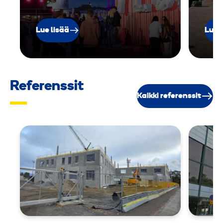
Lue lisää
Lue 
Referenssit
Kaikki referenssit