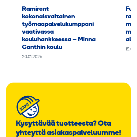
Ramirent
Fuu
kokonaisvaltainen
rak
työmaapalvelukumppani
mus
vaativassa
muk
kouluhankkeessa – Minna
alus
Canthin koulu
15.09
20.01.2026
Kysyttävää tuotteesta? Ota
yhteyttä asiakaspalveluumme!