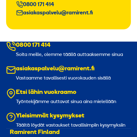
0800 171 414
asiakaspalvelu@ramirent.fi
0800 171 414
Soita meille, olemme täällä auttaaksemme sinua
asiakaspalvelu@ramirent.fi
Vastaamme tavallisesti vuorokauden sisällä
Etsi lähin vuokraamo
Työntekijämme auttavat sinua aina mielellään
Yleisimmät kysymykset
Täältä löydät vastaukset tavallisimpiin kysymyksiin
Ramirent Finland