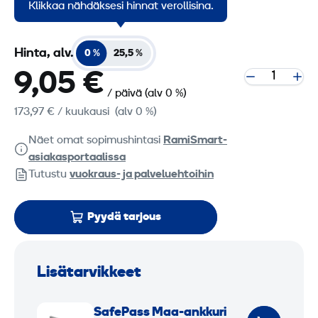
taloudellisesta.
Klikkaa nähdäksesi hinnat verollisina.
Hinta, alv.
0 %
25,5 %
9,05 €
/ päivä
(alv 0 %)
173,97 €
/ kuukausi
(alv 0 %)
Näet omat sopimushintasi
RamiSmart-
asiakasportaalissa
Tutustu
vuokraus- ja palveluehtoihin
Pyydä tarjous
Lisätarvikkeet
S
SafePass Maa-ankkuri