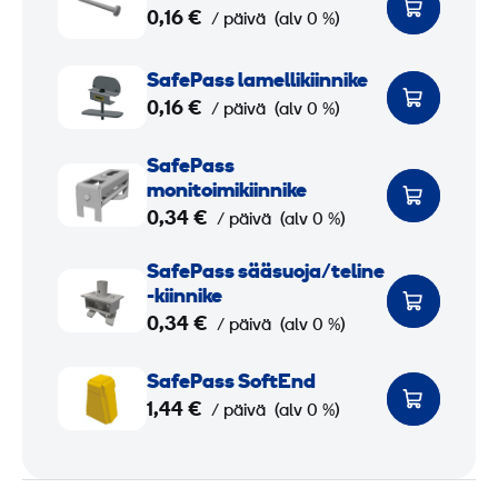
a
0,16 €
/ päivä
(alv 0 %)
f
e
S
SafePass lamellikiinnike
P
a
0,16 €
/ päivä
(alv 0 %)
a
f
s
e
S
SafePass
s
P
a
monitoimikiinnike
M
a
f
0,34 €
/ päivä
(alv 0 %)
a
s
e
S
SafePass sääsuoja/teline
a
s
P
a
-kiinnike
-
l
a
f
0,34 €
/ päivä
(alv 0 %)
a
a
s
e
n
m
s
S
P
SafePass SoftEnd
k
e
m
a
1,44 €
a
/ päivä
(alv 0 %)
k
l
o
f
s
u
l
n
e
s
r
i
i
P