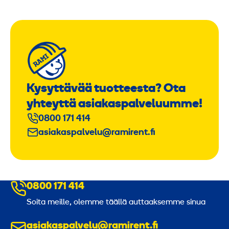
Kysyttävää tuotteesta? Ota
yhteyttä asiakaspalveluumme!
0800 171 414
asiakaspalvelu@ramirent.fi
0800 171 414
Soita meille, olemme täällä auttaaksemme sinua
asiakaspalvelu@ramirent.fi