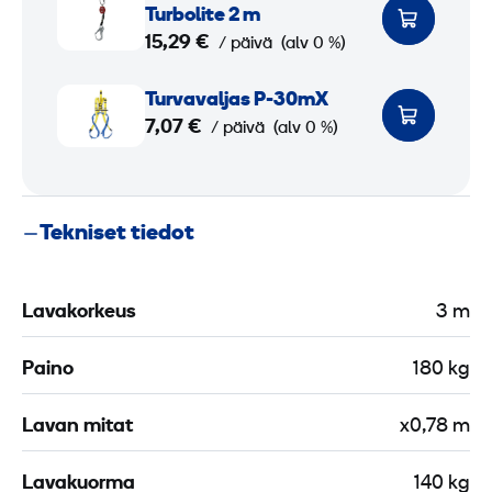
u
Turbolite 2 m
r
15,29 €
/ päivä
(alv 0 %)
v
T
a
Turva­valjas P-30mX
u
7,07 €
­
/ päivä
(alv 0 %)
r
t
v
a
a
r
Tekniset tiedot
­
r
v
a
a
i
Lavakorkeus
3 m
l
n
j
M
Paino
180 kg
a
i
s
l
Lavan mitat
x0,78 m
P
l
-
Lavakuorma
140 kg
e