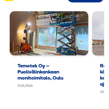
Temotek Oy –
Ram
Puolivälinkankaan
käy
monitoimitalo, Oulu
kor
aja
11.03.2026
30.01