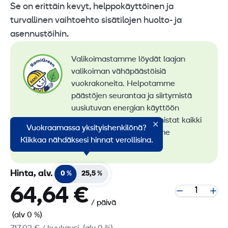
Se on erittäin kevyt, helppokäyttöinen ja
turvallinen vaihtoehto sisätilojen huolto- ja
asennustöihin.
Valikoimastamme löydät laajan
valikoiman vähäpäästöisiä
vuokrakoneita. Helpotamme
päästöjen seurantaa ja siirtymistä
uusiutuvan energian käyttöön
konevuokrauksessa. Tunnistat kaikki
Vuokraamassa yksityishenkilönä?
vähäpäästöiset koneemme
Klikkaa nähdäksesi hinnat verollisina.
RamiGreen-merkistä
.
Hinta, alv.
0 %
25,5 %
64,64 €
/ päivä
(alv 0 %)