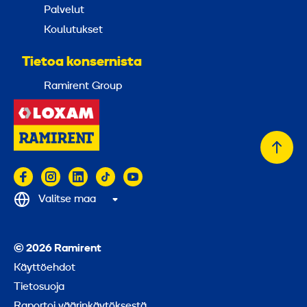
Palvelut
Koulutukset
Tietoa konsernista
Ramirent Group
Takai
alkuu
Valitse maa
© 2026 Ramirent
Käyttöehdot
Tietosuoja
Raportoi väärinkäytöksestä