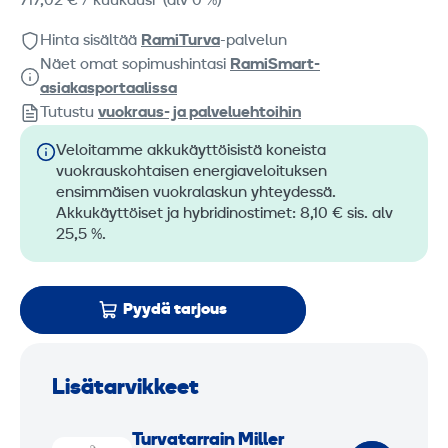
717,02 €
/ kuukausi
(alv 0 %)
Hinta sisältää
RamiTurva
-palvelun
Näet omat sopimushintasi
RamiSmart-
asiakasportaalissa
Tutustu
vuokraus- ja palveluehtoihin
Veloitamme akkukäyttöisistä koneista
vuokrauskohtaisen energiaveloituksen
ensimmäisen vuokralaskun yhteydessä.
Akkukäyttöiset ja hybridinostimet: 8,10 € sis. alv
25,5 %.
Pyydä tarjous
Lisätarvikkeet
T
Turva­tarrain Miller