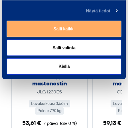
Näytä tiedot
A
k
Salli kaikki
k
u
Salli valinta
­
k
ä
Kiellä
Akku­käyttöinen
Akku­k
y
teleskooppi­
teles
t
mastonostin
mast
t
JLG 1230ES
GENI
ö
Lavakorkeus: 3,66 m
i
Lavakor
Paino: 790 kg
Paino
n
e
53,61 €
59,13 €
/ päivä
(alv 0 %)
/
n