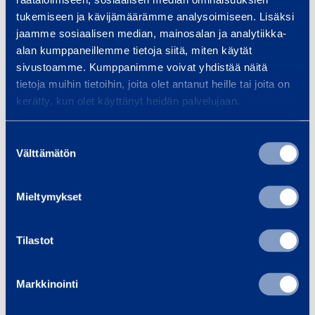
Kuljetuskorkeus
1,99 m
tukemiseen ja kävijämäärämme analysoimiseen. Lisäksi
jaamme sosiaalisen median, mainosalan ja analytiikka-
Pituus
1,23 m
alan kumppaneillemme tietoja siitä, miten käytät
sivustoamme. Kumppanimme voivat yhdistää näitä
Leveys
0,78 m
tietoja muihin tietoihin, joita olet antanut heille tai joita on
kerätty, kun olet käyttänyt heidän palvelujaan.
Korkeus
1,99 m
Suostumuksen
Välttämätön
valinta
Turvallisuus
Mieltymykset
Asiakirjat
Tilastot
Markkinointi
Samankaltaisia tuotteita