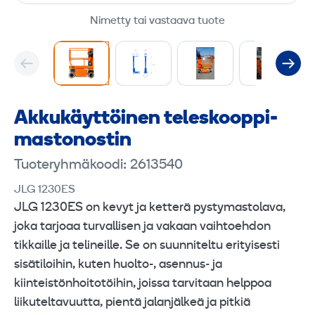
Nimetty tai vastaava tuote
Akku­käyttöinen teleskooppi­
mastonostin
Tuoteryhmäkoodi: 2613540
JLG 1230ES
JLG 1230ES on kevyt ja ketterä pystymastolava,
joka tarjoaa turvallisen ja vakaan vaihtoehdon
tikkaille ja telineille. Se on suunniteltu erityisesti
sisätiloihin, kuten huolto-, asennus‑ ja
kiinteistönhoitotöihin, joissa tarvitaan helppoa
liikuteltavuutta, pientä jalanjälkeä ja pitkiä