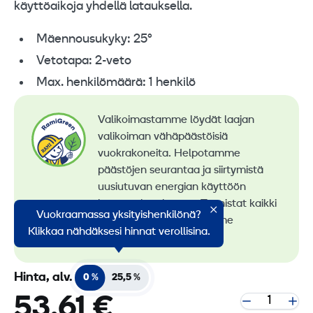
käyttöaikoja yhdellä latauksella.
Mäennousukyky: 25°
Vetotapa: 2-veto
Max. henkilömäärä: 1 henkilö
Valikoimastamme löydät laajan
valikoiman vähäpäästöisiä
vuokrakoneita. Helpotamme
päästöjen seurantaa ja siirtymistä
uusiutuvan energian käyttöön
konevuokrauksessa. Tunnistat kaikki
Vuokraamassa yksityishenkilönä?
vähäpäästöiset koneemme
Klikkaa nähdäksesi hinnat verollisina.
RamiGreen-merkistä
.
Hinta, alv.
0 %
25,5 %
53,61 €