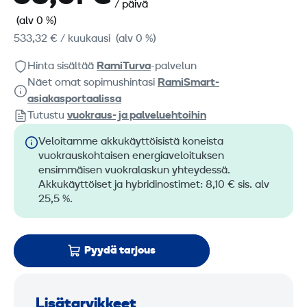
/ päivä
(alv 0 %)
533,32 €
/ kuukausi
(alv 0 %)
Hinta sisältää
RamiTurva
-palvelun
Näet omat sopimushintasi
RamiSmart-
asiakasportaalissa
Tutustu
vuokraus- ja palveluehtoihin
Veloitamme akkukäyttöisistä koneista
vuokrauskohtaisen energiaveloituksen
ensimmäisen vuokralaskun yhteydessä.
Akkukäyttöiset ja hybridinostimet: 8,10 € sis. alv
25,5 %.
Pyydä tarjous
Lisätarvikkeet