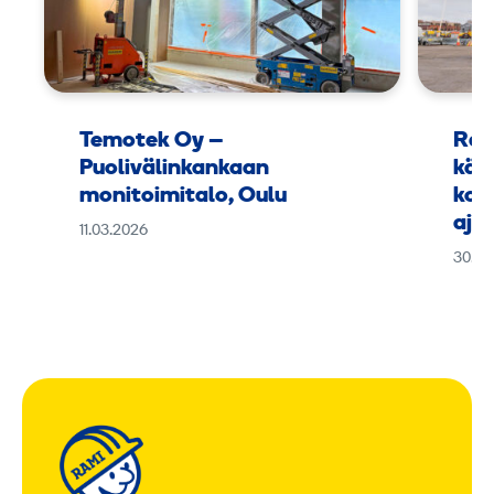
Temotek Oy –
Ram
Puolivälinkankaan
käy
monitoimitalo, Oulu
kor
aja
11.03.2026
30.01