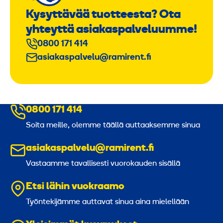
Kysyttävää tuotteesta? Ota
yhteyttä asiakaspalveluumme!
0800 171 414
asiakaspalvelu@ramirent.fi
0800 171 414
Soita meille, olemme täällä auttaaksemme sinua
asiakaspalvelu@ramirent.fi
Vastaamme tavallisesti vuorokauden sisällä
Etsi lähin vuokraamo
Työntekijämme auttavat sinua aina mielellään