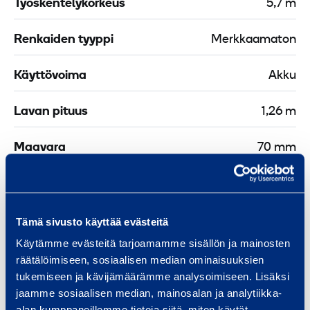
Työskentelykorkeus
5,7 m
m
X
Renkaiden tyyppi
Merkkaamaton
Käyttövoima
Akku
Lavan pituus
1,26 m
Maavara
70 mm
Lavan leveys
0,69 m
Pituus
1,36 m
Tämä sivusto käyttää evästeitä
Käytämme evästeitä tarjoamamme sisällön ja mainosten
Leveys
0,76 m
räätälöimiseen, sosiaalisen median ominaisuuksien
tukemiseen ja kävijämäärämme analysoimiseen. Lisäksi
Korkeus
1,65 m
jaamme sosiaalisen median, mainosalan ja analytiikka-
alan kumppaneillemme tietoja siitä, miten käytät