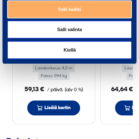
u
Salli kaikki
­
k
ä
Salli valinta
Akku­käyttöinen
Meka
y
teleskooppi­
teles
t
mastonostin
mast
Kiellä
t
GENIE GR-15
LI
ö
Lavakorkeus: 4,5 m
i
Lavako
Paino: 994 kg
Paino
n
e
59,13 €
64,64 €
/ päivä
(alv 0 %)
/
n
t
Lisää koriin
Lis
e
l
e
s