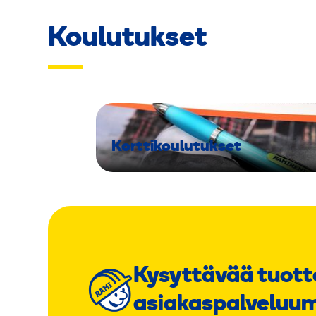
Koulutukset
Korttikoulutukset
Kysyttävää tuott
asiakaspalveluu