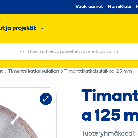
Toissijaine
Vuokraamot
RamiKlubi
o
t ja projektit
ko
Alavalikko
Hae tuotteita, palveluita ja vuokraamoita
Hae tuotteita, palveluita ja vuokraamoita
ut
Timanttikatkaisulaikat
Timanttikatkaisulaikka 125 mm
Timant
a 125 
Tuoteryhmäkoodi: