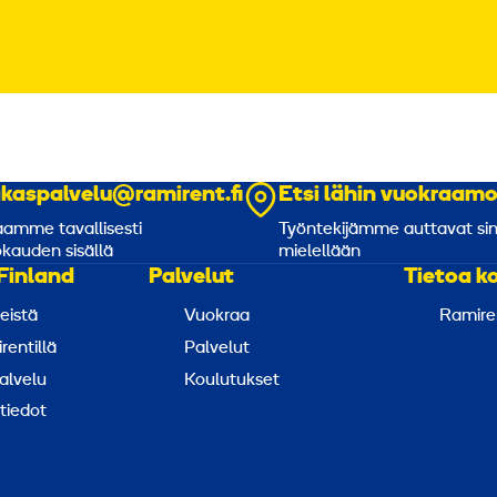
akaspalvelu@ramirent.fi
Etsi lähin vuokraam
amme tavallisesti
Työntekijämme auttavat si
kauden sisällä
mielellään
Finland
Palvelut
Tietoa k
eistä
Vuokraa
Ramire
rentillä
Palvelut
alvelu
Koulutukset
tiedot