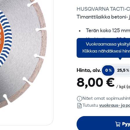
HUSQVARNA TACTI-C
Timanttilaikka betoni- 
Terän koko 125 mm
Keskireijän ø 22,2
Vuokraamassa yksity
Segmentin paksuus
Klikkaa nähdäksesi hinn
Hinta, alv.
0 %
25,5 %
8,00 €
/ kpl
(
Näet omat sopimushin
Tutustu
vuokraus- ja p
Pyy