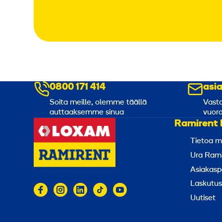
0800 171 414
asi
Soita meille, olemme täällä
Vasta
auttaaksemme sinua
vuoro
Ramirent 
Tietoa m
Ura Rami
Asiakasp
Laskutus
Uutiset