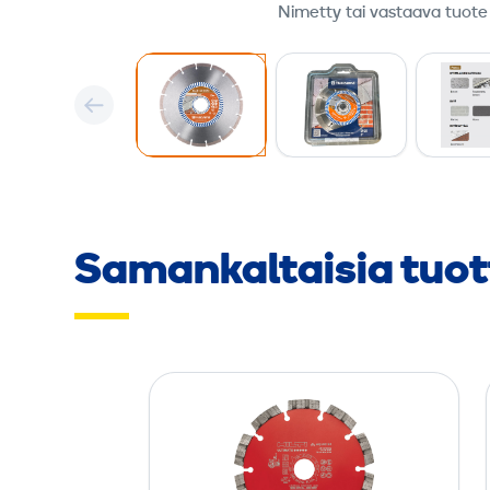
Nimetty tai vastaava tuote
Samankaltaisia tuot
T
i
m
a