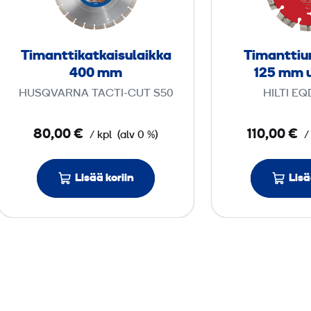
n
t
t
Timanttikatkaisulaikka
Timanttiur
i
400 mm
125 mm u
k
HUSQVARNA TACTI-CUT S50
HILTI EQ
a
t
80,00 €
110,00 €
/ kpl
(alv 0 %)
/
k
a
i
Lisää koriin
Lisä
s
u
l
a
i
k
k