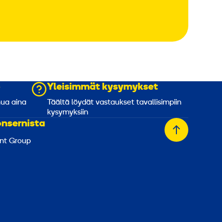
o
Yleisimmät kysymykset
nua aina
Täältä löydät vastaukset tavallisimpiin
kysymyksiin
onsernista
Takaisin
nt Group
alkuun