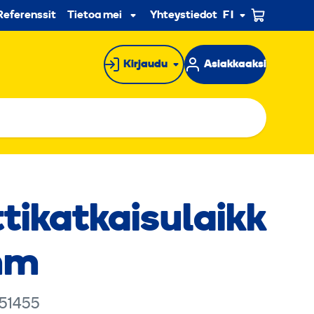
n
Referenssit
Tietoa meistä
Yhteystiedot
FI
Alavalikko
Kirjaudu
Asiakkaaksi
tikatkaisulaikk
mm
 51455