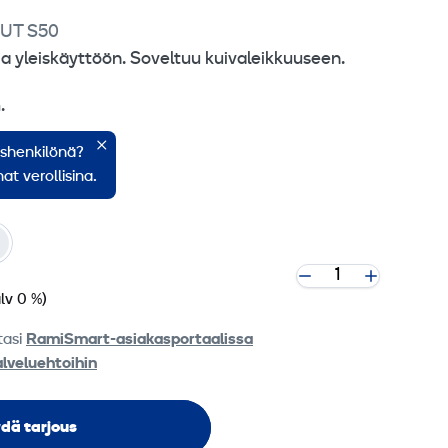
UT S50
ja yleiskäyttöön. Soveltuu kuivaleikkuuseen.
.
 mm.
ishenkilönä?
 1,6 mm.
at verollisina.
alv 0 %)
tasi
RamiSmart-asiakasportaalissa
alveluehtoihin
dä tarjous