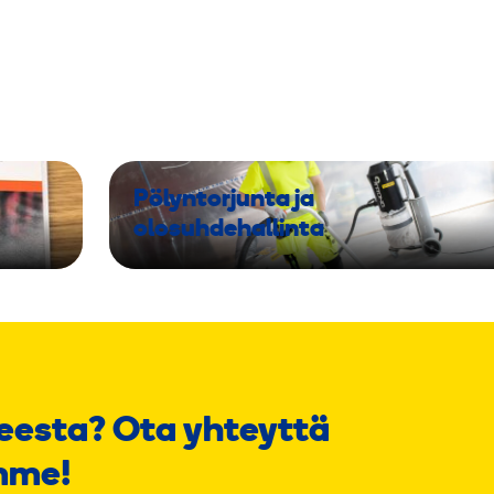
Pölyntorjunta ja
olosuhdehallinta
eesta? Ota yhteyttä
mme!