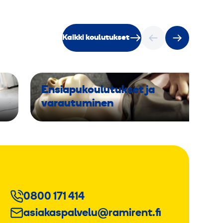
Kaikki koulutukset
Ensiapukoulutukset ja
varautuminen
0800 171 414
asiakaspalvelu@ramirent.fi