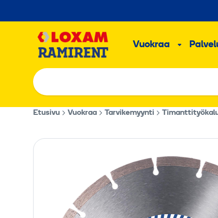
Hyppää
sisältöön
Päävalikk
Vuokraa
Palvelu
Alavalik
Etusivu
Vuokraa
Tarvikemyynti
Timanttityökal