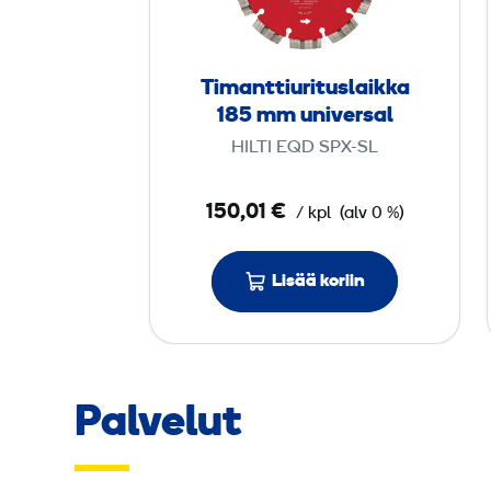
n
t
t
Timanttiurituslaikka
i
185 mm universal
u
HILTI EQD SPX-SL
r
i
150,01 €
/ kpl
(alv 0 %)
t
u
s
Lisää koriin
l
a
i
k
Palvelut
k
a
1