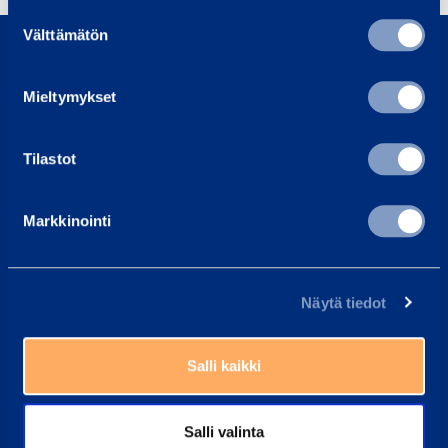
Suostumuksen
0800 171 414
Välttämätön
valinta
Ring oss, vi är här för att hjälpa dig
Mieltymykset
asiakaspalvelu@ramirent.fi
Vi svarar vanligtvis inom 24 h
Tilastot
Hitta kundcenter
Våra medarbetare kan alltid hjälpa dig
Markkinointi
Vanliga frågor
Här har vi samlat svaren på de vanligaste frågorna
Näytä tiedot
Ramirent Finland
Om oss
Salli kaikki
Karriär hos Ramirent
Kundtjänst
Salli valinta
Faktureringsinstruktioner