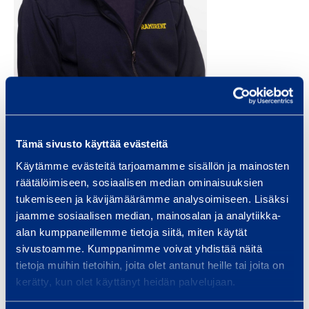
Juha Askola
Tämä sivusto käyttää evästeitä
kundcenterchef
Käytämme evästeitä tarjoamamme sisällön ja mainosten
räätälöimiseen, sosiaalisen median ominaisuuksien
Huvudstadsregionen
Södra Finland
tukemiseen ja kävijämäärämme analysoimiseen. Lisäksi
juha.askola@ramirent.fi
jaamme sosiaalisen median, mainosalan ja analytiikka-
alan kumppaneillemme tietoja siitä, miten käytät
+358 40 861 5984
sivustoamme. Kumppanimme voivat yhdistää näitä
tietoja muihin tietoihin, joita olet antanut heille tai joita on
Privat: Ramirent kundcenter Helsingfors, Kånala
kerätty, kun olet käyttänyt heidän palvelujaan.