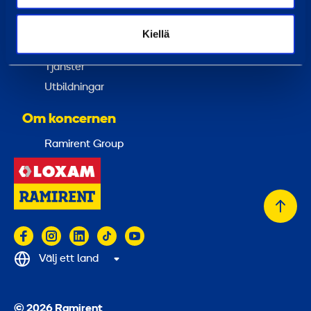
Tjänster
Kiellä
Hyra
Tjänster
Utbildningar
Om koncernen
Ramirent Group
Tillb
till
topp
Välj ett land
© 2026 Ramirent