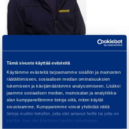
Juha Askola
Tämä sivusto käyttää evästeitä
Customer Center Manager
Käytämme evästeitä tarjoamamme sisällön ja mainosten
Helsinki Metropolitan area
Southern Finland
räätälöimiseen, sosiaalisen median ominaisuuksien
tukemiseen ja kävijämäärämme analysoimiseen. Lisäksi
juha.askola@ramirent.fi
jaamme sosiaalisen median, mainosalan ja analytiikka-
+358 40 861 5984
alan kumppaneillemme tietoja siitä, miten käytät
sivustoamme. Kumppanimme voivat yhdistää näitä
tietoja muihin tietoihin, joita olet antanut heille tai joita on
Private: Ramirent customer center Helsinki, Konala
kerätty, kun olet käyttänyt heidän palvelujaan.