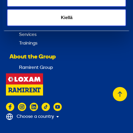
Invoicing
Services
Kiellä
Rent
Services
Trainings
About the Group
Ramirent Group
Back
to
top
Choose a country