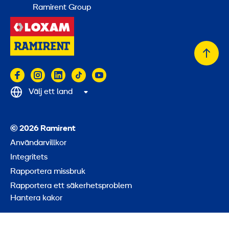
Ramirent Group
Tillb
till
topp
Välj ett land
© 2026 Ramirent
Användarvillkor
Integritets
Rapportera missbruk
Rapportera ett säkerhetsproblem
Hantera kakor