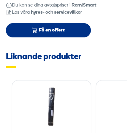
Du kan se dina avtalspriser i
RamiSmart
Läs våra
hyres‑ och servicevillkor
Få en offert
Liknande produkter
S
k
y
d
d
s
d