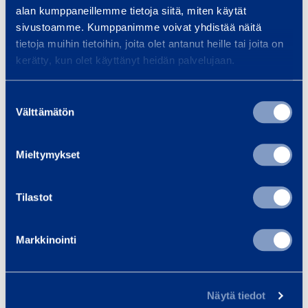
spec
Vi tillhandahåller utrustning och
alan kumppaneillemme tietoja siitä, miten käytät
och 
tjänster för
sivustoamme. Kumppanimme voivat yhdistää näitä
Smid
infrastrukturbyggande, oavsett
tietoja muihin tietoihin, joita olet antanut heille tai joita on
kerätty, kun olet käyttänyt heidän palvelujaan.
om ditt projekt är en bro, tunnel,
…
Suostumuksen
Välttämätön
valinta
Läs mer
Läs 
Mieltymykset
Träningar
Tilastot
Se alla utbildningar
Markkinointi
F
ö
Näytä tiedot
r