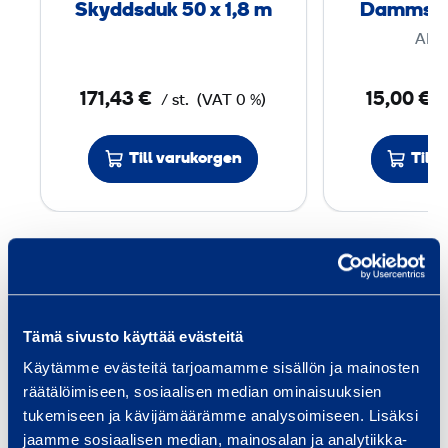
Skyddsduk 50 x 1,8 m
Dammskyd
u
AHL
k
5
171,43 €
15,00 €
/ st.
(VAT 0 %)
/
0
x
Till varukorgen
Till
1
,
8
Tjänster
m
Tämä sivusto käyttää evästeitä
Käytämme evästeitä tarjoamamme sisällön ja mainosten
Trafiksäkerhet och
Fas
räätälöimiseen, sosiaalisen median ominaisuuksien
tukemiseen ja kävijämäärämme analysoimiseen. Lisäksi
infrastruktur
Utru
jaamme sosiaalisen median, mainosalan ja analytiikka-