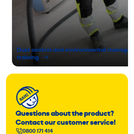
Dust control and environmental manage
training
Questions about the product?
Contact our customer service!
0800 171 414