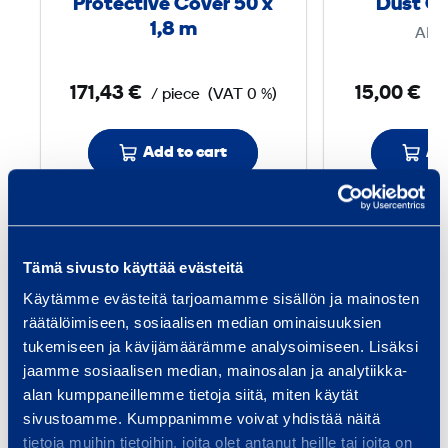
Protective Cover 50 x
Dust Co
i
1,8 m
AHL
v
e
171,43 €
15,00 €
/ piece
(VAT 0 %)
/ 
C
o
v
Add to cart
Ad
e
r
5
Services
0
Tämä sivusto käyttää evästeitä
Käytämme evästeitä tarjoamamme sisällön ja mainosten
x
räätälöimiseen, sosiaalisen median ominaisuuksien
1
tukemiseen ja kävijämäärämme analysoimiseen. Lisäksi
,
jaamme sosiaalisen median, mainosalan ja analytiikka-
Traffic safety and
Bui
alan kumppaneillemme tietoja siitä, miten käytät
8
infrastructure
sivustoamme. Kumppanimme voivat yhdistää näitä
Equi
tietoja muihin tietoihin, joita olet antanut heille tai joita on
spec