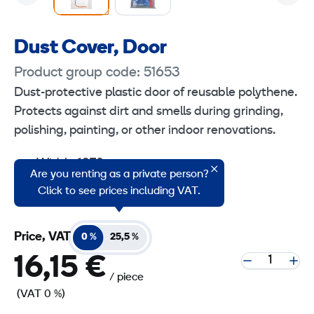
Dust Cover, Door
Product group code: 51653
Dust-protective plastic door of reusable polythene.
Protects against dirt and smells during grinding,
polishing, painting, or other indoor renovations.
Width: 1370 mm
Are you renting as a private person?
Height: 2300 mm
Click to see prices including VAT.
Price, VAT
0 %
25,5 %
16,15 €
/ piece
(VAT 0 %)