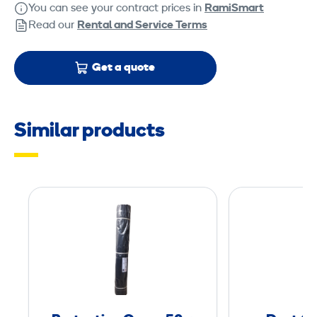
You can see your contract prices in
RamiSmart
Read our
Rental and Service Terms
Get a quote
Similar products
P
r
o
t
e
c
t