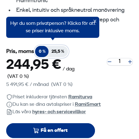
Hammtronic
Enkel, intuitiv och språkneutral manövrering
Trepunkts midjeled för utmärkt grepp och
Hyr du som privatperson? Klicka för att
terrängframkomlighet
se priser inklusive moms.
Pris, moms
0 %
25,5 %
244,95 €
/ dag
(VAT 0 %)
5 491,95 €
/ månad
(VAT 0 %)
Priset inkluderar tjänsten
Ramiturva
Du kan se dina avtalspriser i
RamiSmart
Läs våra
hyres‑ och servicevillkor
Få en offert