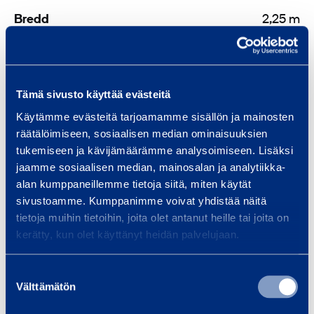
Bredd
2,25 m
Höjd
2,99 m
Tämä sivusto käyttää evästeitä
Käytämme evästeitä tarjoamamme sisällön ja mainosten
Säkerhet
räätälöimiseen, sosiaalisen median ominaisuuksien
tukemiseen ja kävijämäärämme analysoimiseen. Lisäksi
jaamme sosiaalisen median, mainosalan ja analytiikka-
Dokument
alan kumppaneillemme tietoja siitä, miten käytät
sivustoamme. Kumppanimme voivat yhdistää näitä
tietoja muihin tietoihin, joita olet antanut heille tai joita on
Liknande produkter
kerätty, kun olet käyttänyt heidän palvelujaan.
Suostumuksen
Välttämätön
valinta
E