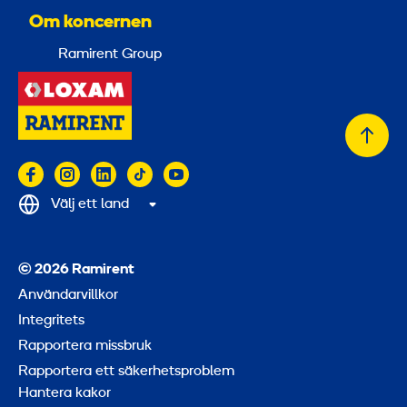
Om koncernen
Ramirent Group
Tillb
till
topp
Välj ett land
© 2026 Ramirent
Användarvillkor
Integritets
Rapportera missbruk
Rapportera ett säkerhetsproblem
Hantera kakor