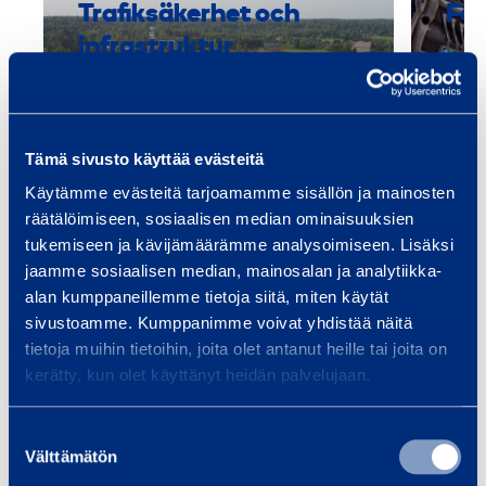
Trafiksäkerhet och
Fas
4
infrastruktur
Utru
0
spec
Vi tillhandahåller utrustning och
och 
tjänster för
Smid
infrastrukturbyggande, oavsett
Tämä sivusto käyttää evästeitä
om ditt projekt är en bro, tunnel,
Käytämme evästeitä tarjoamamme sisällön ja mainosten
…
räätälöimiseen, sosiaalisen median ominaisuuksien
tukemiseen ja kävijämäärämme analysoimiseen. Lisäksi
Läs mer
Läs 
jaamme sosiaalisen median, mainosalan ja analytiikka-
alan kumppaneillemme tietoja siitä, miten käytät
sivustoamme. Kumppanimme voivat yhdistää näitä
tietoja muihin tietoihin, joita olet antanut heille tai joita on
kerätty, kun olet käyttänyt heidän palvelujaan.
Träningar
Se alla utbildningar
Suostumuksen
Välttämätön
valinta