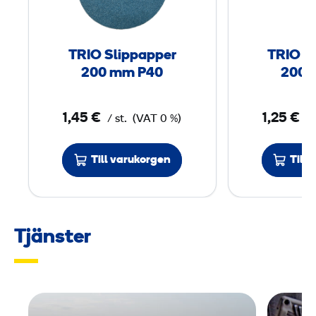
S
l
i
TRIO Slippapper
TRIO S
p
200 mm P40
200 
p
a
1,45 €
1,25 €
/ st.
(VAT 0 %)
/ 
p
p
e
Till varukorgen
Till
r
2
0
Tjänster
0
m
m
P