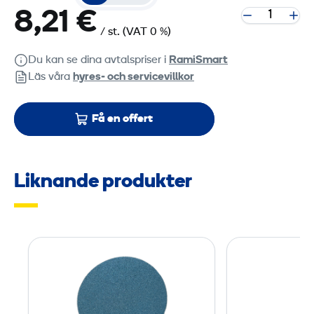
8,21 €
/ st.
(VAT 0 %)
Du kan se dina avtalspriser i
RamiSmart
Läs våra
hyres‑ och servicevillkor
Få en offert
Liknande produkter
T
R
I
O