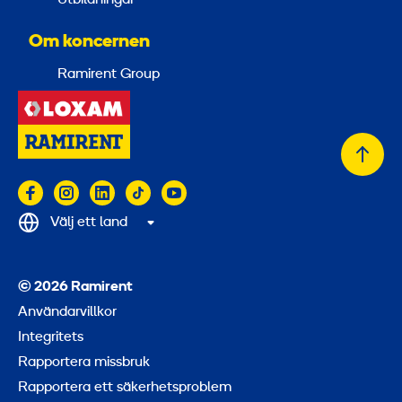
Om koncernen
Ramirent Group
Tillb
till
topp
Välj ett land
© 2026 Ramirent
Användarvillkor
Integritets
Rapportera missbruk
Rapportera ett säkerhetsproblem