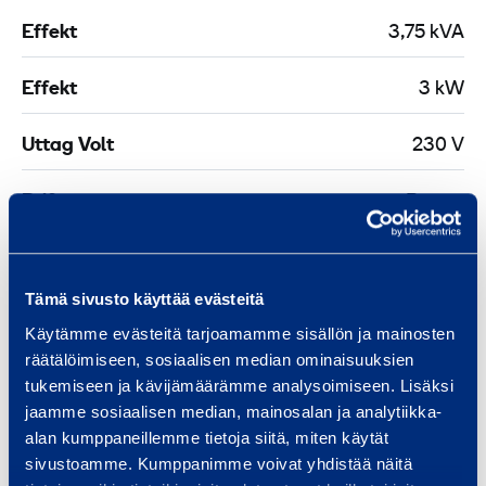
m
-
5
Effekt
3,75 kVA
²
t
,
a
m
Effekt
3 kW
2
k
m
3
t
Uttag Volt
²
230 V
0
,
,
V
5
Drift
Bensin
2
,
-
3
1
l
Totalvikt
41 kg
0
0
i
V
Tämä sivusto käyttää evästeitä
t
Bränsleförbrukning
2,7 l/h
,
Käytämme evästeitä tarjoamamme sisällön ja mainosten
m
e
2
räätälöimiseen, sosiaalisen median ominaisuuksien
r
Ljudtryck (Lp)
95 dB(A)
0
tukemiseen ja kävijämäärämme analysoimiseen. Lisäksi
s
jaamme sosiaalisen median, mainosalan ja analytiikka-
Bränsletankvolym
3,6 l
alan kumppaneillemme tietoja siitä, miten käytät
m
sivustoamme. Kumppanimme voivat yhdistää näitä
Längd
590 mm