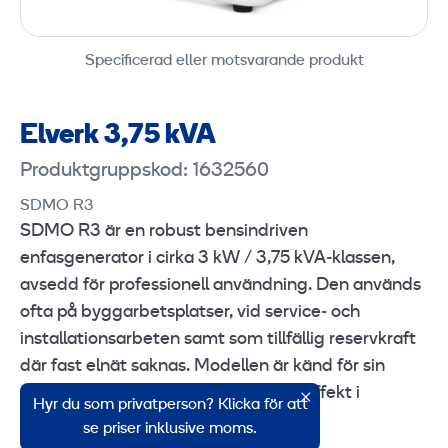
Specificerad eller motsvarande produkt
Elverk 3,75 kVA
Produktgruppskod: 1632560
SDMO R3
SDMO R3 är en robust bensindriven
enfasgenerator i cirka 3 kW / 3,75 kVA‑klassen,
avsedd för professionell användning. Den används
ofta på byggarbetsplatser, vid service‑ och
installationsarbeten samt som tillfällig reservkraft
där fast elnät saknas. Modellen är känd för sin
enkla, tåliga konstruktion och goda effekt i
Hyr du som privatperson? Klicka för att
förhållande till storlek och vikt.
se priser inklusive moms.