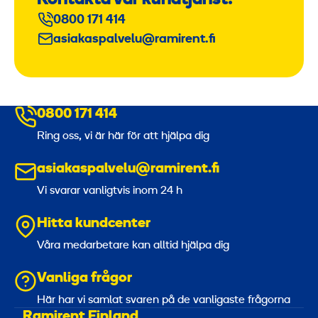
0800 171 414
asiakaspalvelu@ramirent.fi
0800 171 414
Ring oss, vi är här för att hjälpa dig
asiakaspalvelu@ramirent.fi
Vi svarar vanligtvis inom 24 h
Hitta kundcenter
Våra medarbetare kan alltid hjälpa dig
Vanliga frågor
Här har vi samlat svaren på de vanligaste frågorna
Ramirent Finland