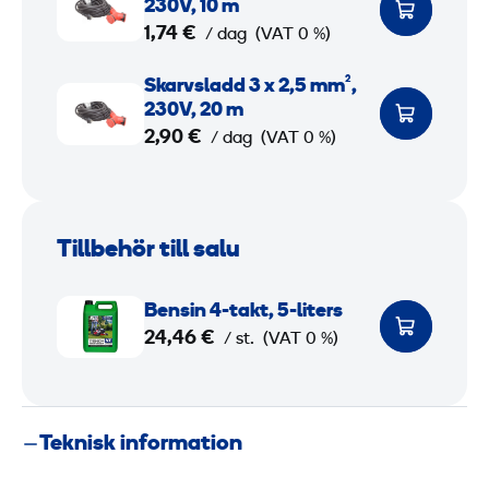
k
230V, 10 m
a
1,74 €
/ dag
(VAT 0 %)
r
S
Skarvsladd 3 x 2,5 mm²,
v
k
230V, 20 m
s
a
2,90 €
/ dag
(VAT 0 %)
l
r
a
v
d
s
d
Tillbehör till salu
l
3
a
B
d
Bensin 4-takt, 5-liters
x
e
24,46 €
d
/ st.
(VAT 0 %)
2
n
3
,
s
5
i
x
Teknisk information
n
2
m
4
,