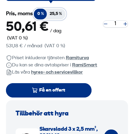
Pris, moms
0 %
25,5 %
50,61 €
/ dag
(VAT 0 %)
531,18 €
/ månad
(VAT 0 %)
Priset inkluderar tjänsten
Ramiturva
Du kan se dina avtalspriser i
RamiSmart
Läs våra
hyres‑ och servicevillkor
Få en offert
Tillbehör att hyra
S
Skarvsladd 3 x 2,5 mm²,