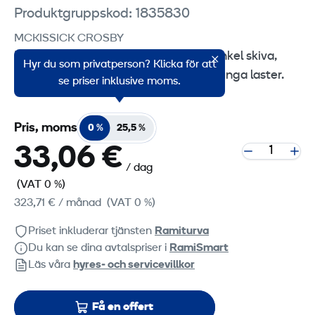
Produktgruppskod: 1835830
MCKISSICK CROSBY
McKissick 419 är ett kastblock med enkel skiva,
Hyr du som privatperson? Klicka för att
som används för att lyfta och flytta tunga laster.
se priser inklusive moms.
Pris, moms
0 %
25,5 %
33,06 €
/ dag
(VAT 0 %)
323,71 €
/ månad
(VAT 0 %)
Priset inkluderar tjänsten
Ramiturva
Du kan se dina avtalspriser i
RamiSmart
Läs våra
hyres‑ och servicevillkor
Få en offert