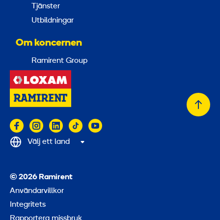
Tjänster
Utbildningar
Om koncernen
Ramirent Group
Tillb
till
topp
Välj ett land
© 2026 Ramirent
Användarvillkor
Integritets
Rapportera missbruk