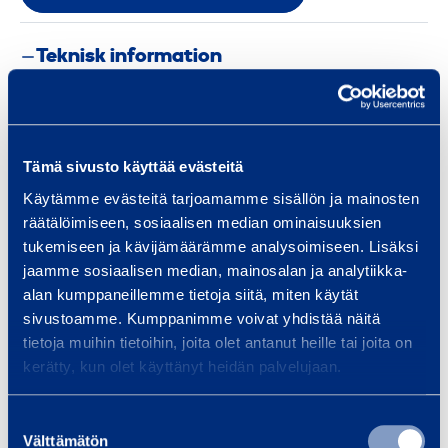
Teknisk information
Maxlast
4000 kg
Tämä sivusto käyttää evästeitä
Vikt
12 kg
Käytämme evästeitä tarjoamamme sisällön ja mainosten
räätälöimiseen, sosiaalisen median ominaisuuksien
Höjd
200 mm
tukemiseen ja kävijämäärämme analysoimiseen. Lisäksi
jaamme sosiaalisen median, mainosalan ja analytiikka-
alan kumppaneillemme tietoja siitä, miten käytät
sivustoamme. Kumppanimme voivat yhdistää näitä
tietoja muihin tietoihin, joita olet antanut heille tai joita on
Liknande produkter
kerätty, kun olet käyttänyt heidän palvelujaan.
Suostumuksen
Välttämätön
K
valinta