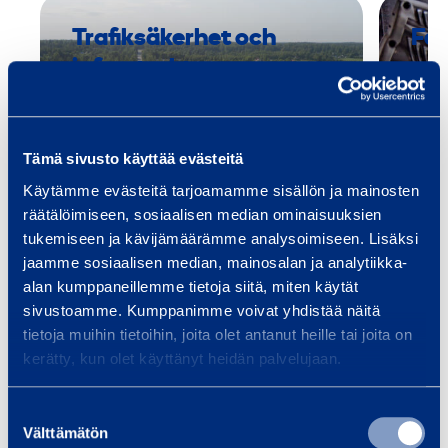
5
Trafiksäkerhet och
Fas
infrastruktur
Utru
m
spec
Vi tillhandahåller utrustning och
m
och 
tjänster för
P
Smid
infrastrukturbyggande, oavsett
8
Tämä sivusto käyttää evästeitä
om ditt projekt är en bro, tunnel,
0
Käytämme evästeitä tarjoamamme sisällön ja mainosten
…
räätälöimiseen, sosiaalisen median ominaisuuksien
tukemiseen ja kävijämäärämme analysoimiseen. Lisäksi
jaamme sosiaalisen median, mainosalan ja analytiikka-
Läs mer
Läs 
alan kumppaneillemme tietoja siitä, miten käytät
sivustoamme. Kumppanimme voivat yhdistää näitä
tietoja muihin tietoihin, joita olet antanut heille tai joita on
kerätty, kun olet käyttänyt heidän palvelujaan.
Träningar
Se alla utbildningar
Suostumuksen
Välttämätön
valinta