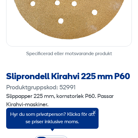
Specificerad eller motsvarande produkt
Sliprondell Kirahvi 225 mm P60
Produktgruppskod: 52991
Slippapper 225 mm, kornstorlek P60. Passar
Kirahvi-maskiner.
Hyr du som privatperson? Klicka för att
Försäljningsenhet: 1 styck.
se priser inklusive moms.