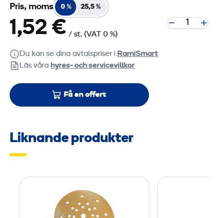
Pris, moms
0 %
25,5 %
1,52 €
/ st.
(VAT 0 %)
Du kan se dina avtalspriser i
RamiSmart
Läs våra
hyres‑ och servicevillkor
Få en offert
Liknande produkter
S
l
i