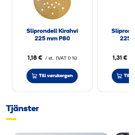
p
r
o
n
Sliprondell Kirahvi
Sliprond
d
225 mm P80
225 
e
l
1,18 €
1,31 €
/ st.
(VAT 0 %)
/ 
l
K
i
Till varukorgen
Till
r
a
h
Tjänster
v
i
2
2