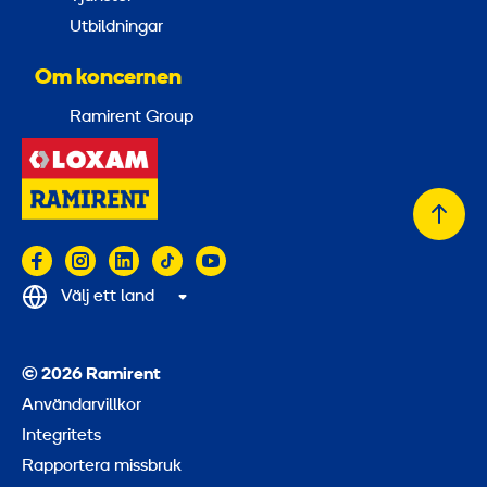
Utbildningar
Om koncernen
Ramirent Group
Tillb
till
topp
Välj ett land
© 2026 Ramirent
Användarvillkor
Integritets
Rapportera missbruk