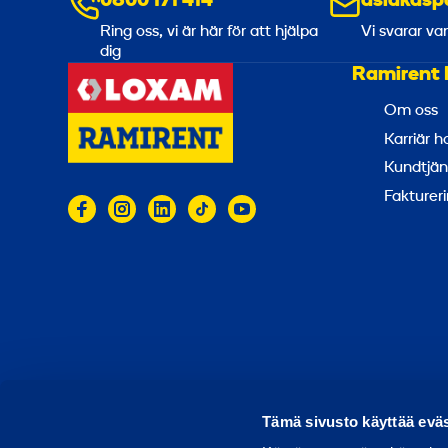
0800 171 414
asiakasp
Ring oss, vi är här för att hjälpa
Vi svarar va
dig
Ramirent 
Om oss
Karriär 
Kundtjän
Faktureri
© 2026 Ramirent
Användarvillkor
Integritets
R
Tämä sivusto käyttää eväs