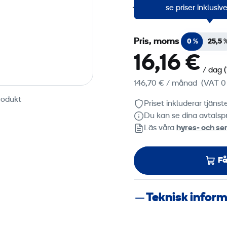
justerbar
se priser inklusi
Pris, moms
0 %
25,5 
16,16 €
/ dag
146,70 €
/ månad
(VAT 0
rodukt
Priset inkluderar tjäns
Du kan se dina avtalspr
Läs våra
hyres‑ och ser
Få
Teknisk infor