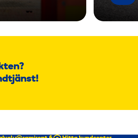
kten?
ndtjänst!