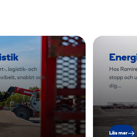
istik
Energ
-, logistik- och
Hos Ramire
exibelt, snabbt och
stopp och u
dig…
Läs mer