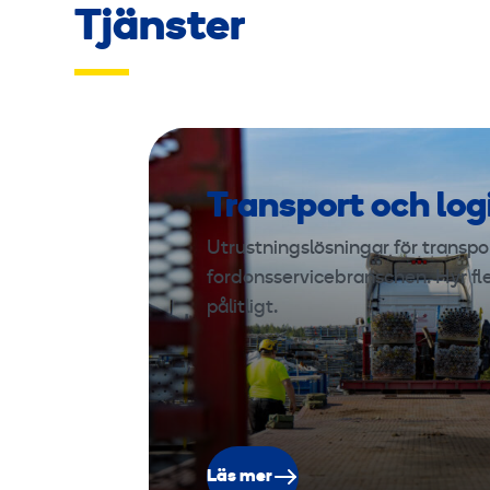
Tjänster
Transport och log
Utrustningslösningar för transport
fordonsservicebranschen. Hyr fl
pålitligt.
Läs mer