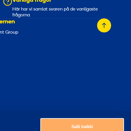
Vanliga frågor
a
Här har vi samlat svaren på de vanligaste
frågorna
ernen
Tillbaka
nt Group
till
toppen
Välj ett land
era kakor
Salli kaikki