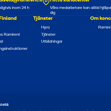
alvelu@ramirent.fi
Hitta kundcenter
nligtvis inom 24 h
Våra medarbetare kan alltid hjälp
dig
Finland
Tjänster
Om konc
Hyra
Ramire
hos Ramirent
Tjänster
st
Utbildningar
ngsinstruktioner
apportera missbruk
Rapportera ett säkerhetsproblem
Hant
teitä