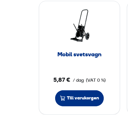
M
o
b
i
l
s
v
Mobil svetsvagn
e
t
s
5,87 €
/ dag
(VAT 0 %)
v
a
g
Till varukorgen
n