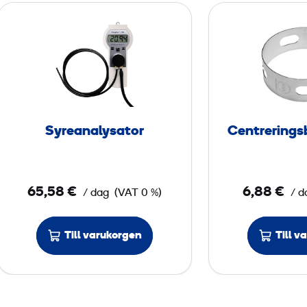
S
y
r
e
a
n
a
Syreanalysator
Centrerings
l
y
s
65,58 €
6,88 €
/ dag
(VAT 0 %)
/ d
a
t
o
Till varukorgen
Till v
r