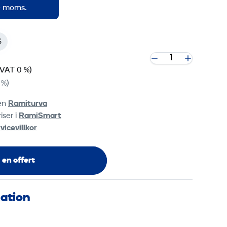
ve moms.
%
(VAT 0 %)
 %)
ten
Ramiturva
iser i
RamiSmart
vicevillkor
 en offert
mation