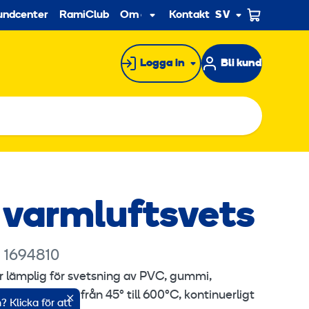
econdary
undcenter
RamiClub
Om oss
Kontakt
SV
Undermeny
Logga in
Bli kund
r varmluftsvets
 1694810
är lämplig för svetsning av PVC, gummi,
. Temperatur – från 45° till 600°C, kontinuerligt
 Klicka för att