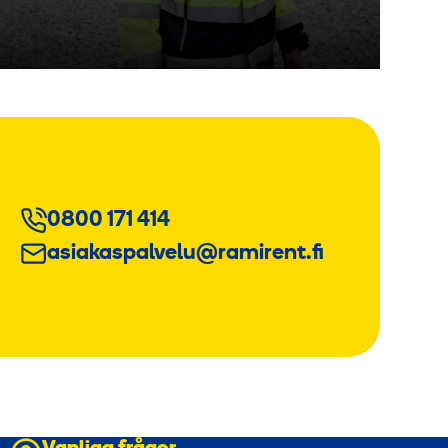
0800 171 414
asiakaspalvelu@ramirent.fi