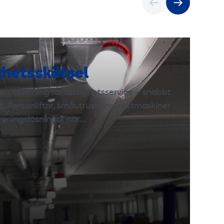
ghetsskötsel
v utrustning för fastighetsservice – snabbt
lt. Personliftar, småutrustning, lastmaskiner
mningslösningar när…