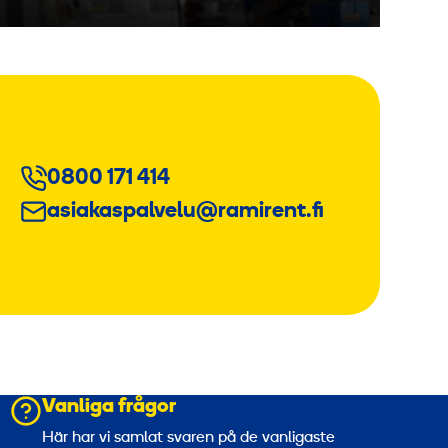
0800 171 414
asiakaspalvelu@ramirent.fi
Vanliga frågor
a
Här har vi samlat svaren på de vanligaste