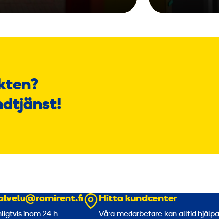
kten?
ndtjänst!
alvelu@ramirent.fi
Hitta kundcenter
nligtvis inom 24 h
Våra medarbetare kan alltid hjälp