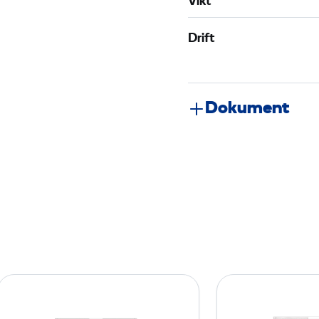
Vikt
Drift
Dokument
K
o