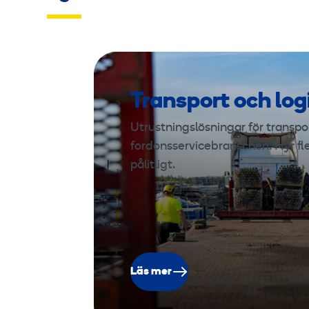
Transport och log
Utrustningslösningar för transport
fordonsservicebranschen. Hyr fl
pålitligt.
Läs mer