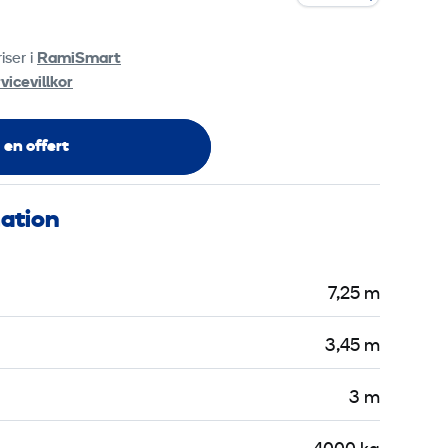
tta innehåll.
iser i
RamiSmart
 cookie settings
vicevillkor
 en offert
mation
7,25 m
3,45 m
3 m