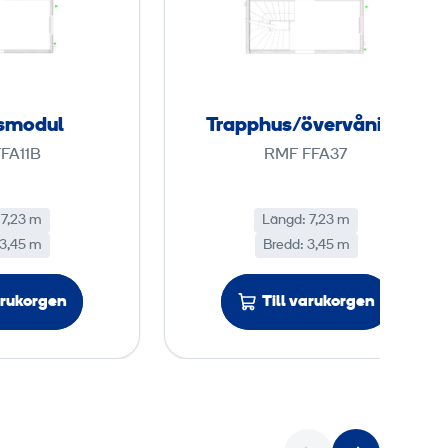
n
a
t
p
o
p
r
h
s
u
smodul
Trapphus/övervåning
m
s
FA11B
RMF FFA37
o
/
d
ö
u
v
 7,23 m
Längd: 7,23 m
 3,45 m
l
Bredd: 3,45 m
e
r
v
arukorgen
Till varukorgen
å
n
i
n
g