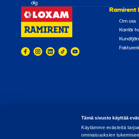
dig
Ramirent 
Om oss
Karriär 
Kundtjän
Faktureri
© 2026 Ramirent
Användarvillkor
Integritets
R
Tämä sivusto käyttää eväs
Käytämme evästeitä tarjoa
ominaisuuksien tukemisee