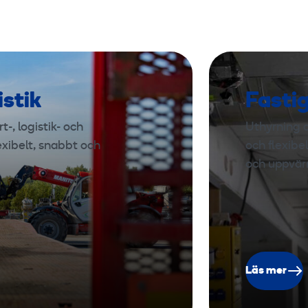
istik
Fasti
-, logistik- och
Uthyrning a
exibelt, snabbt och
och flexibe
och uppvär
Läs mer