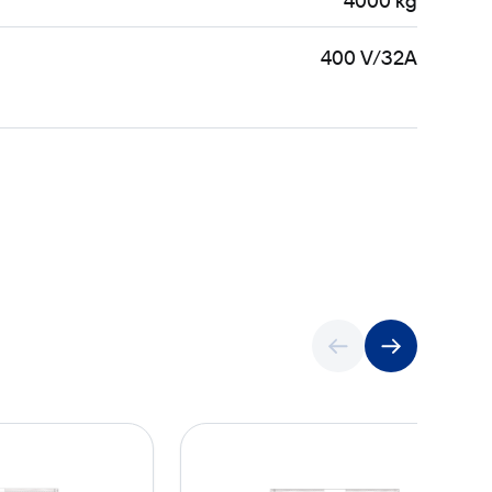
4000 kg
400 V/32A
K
T
o
r