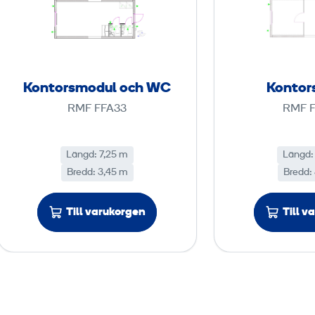
n
t
o
r
s
Kontorsmodul och WC
Kontor
m
RMF FFA33
RMF F
o
d
u
Längd: 7,25 m
Längd:
Bredd: 3,45 m
l
Bredd:
o
c
Till varukorgen
Till v
h
W
C