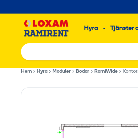
Hoppa
till
Main
innehållet
Hyra
Tjänster 
Undermeny
Hem
Hyra
Moduler
Bodar
RamiWide
Kontor