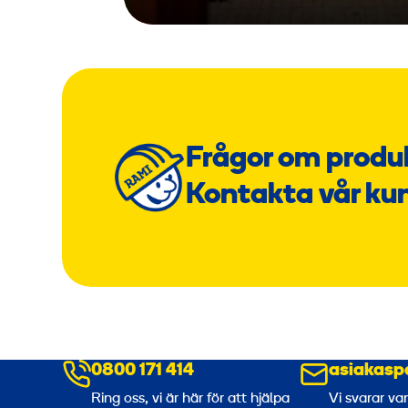
Frågor om produ
Kontakta vår ku
0800 171 414
asiakasp
Ring oss, vi är här för att hjälpa
Vi svarar va