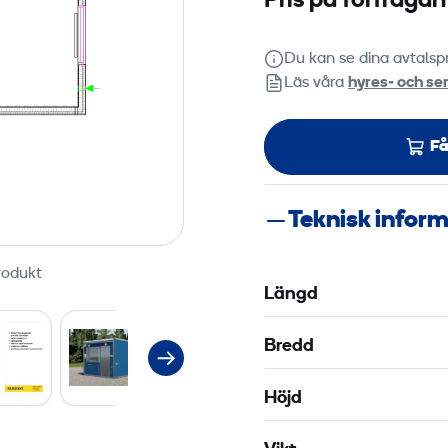
Pris på förfrågan
de
Du kan se dina avtalspr
Change
Läs våra
hyres‑ och ser
Få
Teknisk infor
rodukt
Längd
Bredd
Höjd