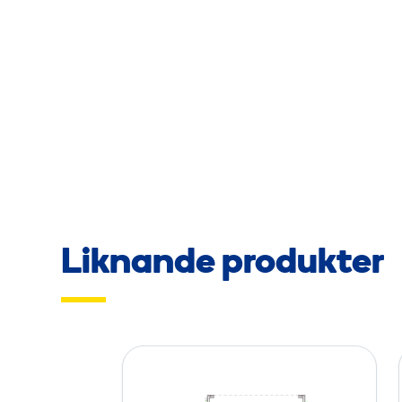
Liknande produkter
K
o