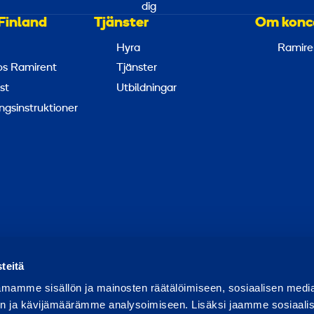
dig
Finland
Tjänster
Om konc
Hyra
Ramire
hos Ramirent
Tjänster
st
Utbildningar
ngsinstruktioner
apportera missbruk
Rapportera ett säkerhetsproblem
Hant
teitä
mamme sisällön ja mainosten räätälöimiseen, sosiaalisen medi
n ja kävijämäärämme analysoimiseen. Lisäksi jaamme sosiaali