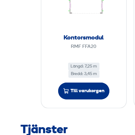
n
t
o
r
s
Kontorsmodul
m
RMF FFA20
o
d
u
Längd: 7,25 m
Bredd: 3,45 m
l
Till varukorgen
Tjänster