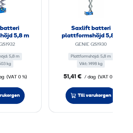
l
l
i
i
f
f
t
t
 batteri
Saxlift batteri
b
b
höjd 5,8 m
plattformshöjd 5,8m
a
a
GS1932
GENIE GS1930
t
t
t
t
höjd: 5,8 m
Plattformshöjd: 5,8 m
1503 kg
e
Vikt: 1498 kg
e
r
r
51,41 €
ag
(VAT 0 %)
/ dag
(VAT 0 %)
i
i
p
p
arukorgen
Till varukorgen
l
l
a
a
t
t
t
t
f
f