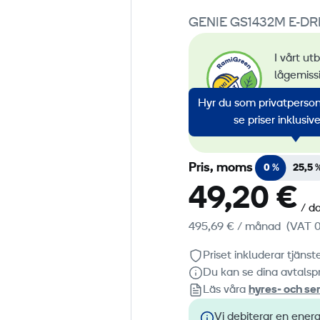
GENIE GS1432M E-DR
I vårt ut
lågemiss
övervakn
Hyr du som privatperson?
av förny
se priser inklusi
alla vår
Pris, moms
0 %
25,5 
49,20 €
/ d
495,69 €
/ månad
(VAT 0
Priset inkluderar tjäns
Du kan se dina avtalspr
Läs våra
hyres‑ och ser
Vi debiterar en energ