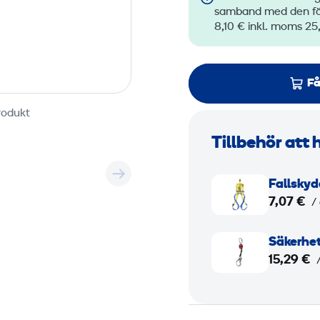
samband med den förs
8,10 € inkl. moms 25
Få
rodukt
Tillbehör att 
F
Fallsky
a
7,07 €
/
l
l
S
Säkerhet
s
ä
15,29 €
k
k
y
e
d
r