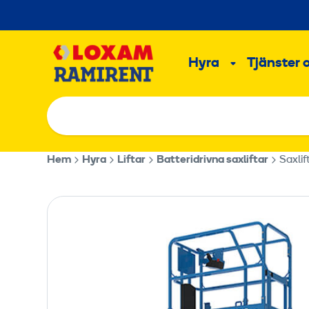
Hoppa
till
Main
innehållet
Hyra
Tjänster 
Undermeny
Hem
Hyra
Liftar
Batteridrivna saxliftar
Saxlif