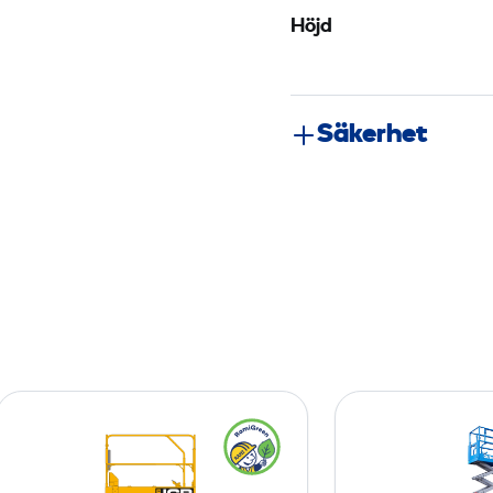
Höjd
Säkerhet
S
a
x