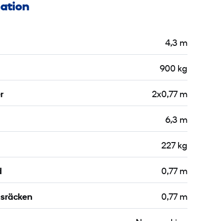
mation
4,3 m
900 kg
r
2x0,77 m
6,3 m
227 kg
d
0,77 m
dsräcken
0,77 m