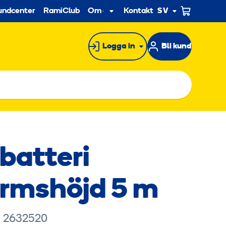
econdary
undcenter
RamiClub
Om oss
Kontakt
SV
Undermeny
Logga in
Bli kund
 batteri
ormshöjd 5 m
: 2632520