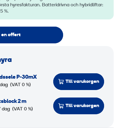
ta hyresfakturan. Batteridrivna och hybridliftar:
,5 %.
 en offert
hyra
ddssele P-30mX
Till varukorgen
 dag
(VAT 0 %)
sblock 2 m
Till varukorgen
/ dag
(VAT 0 %)