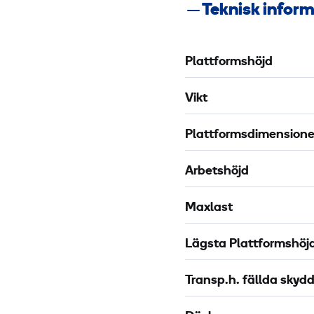
Teknisk infor
d
h
s
e
s
t
Plattformshöjd
e
s
l
b
Vikt
e
l
P
o
Plattformsdimensione
-
c
3
k
Arbetshöjd
0
2
m
Maxlast
X
m
Lägsta Plattformshöj
Transp.h. fällda skyd