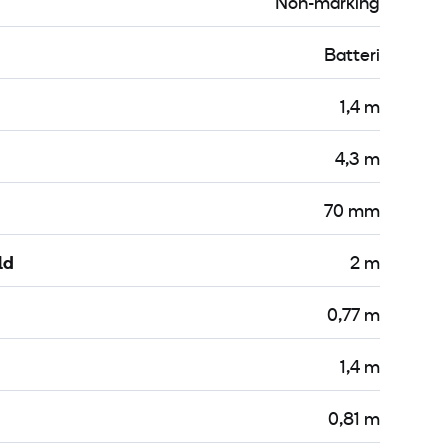
Non-marking
Batteri
1,4 m
4,3 m
70 mm
ld
2 m
0,77 m
1,4 m
0,81 m