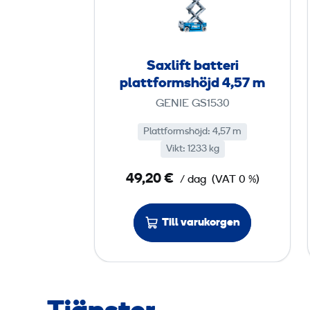
l
i
f
t
Saxlift batteri
b
plattformshöjd 4,57 m
a
GENIE GS1530
t
t
Plattformshöjd: 4,57 m
Vikt: 1233 kg
e
r
49,20 €
/ dag
(VAT 0 %)
i
p
Till varukorgen
l
a
t
t
f