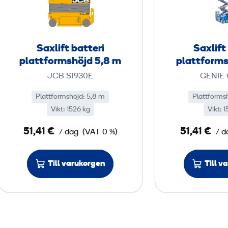
l
i
f
t
Saxlift batteri
Saxlift
b
plattformshöjd 5,8 m
plattforms
a
JCB S1930E
GENIE 
t
t
Plattformshöjd: 5,8 m
Plattforms
Vikt: 1526 kg
e
Vikt: 
r
51,41 €
51,41 €
/ dag
(VAT 0 %)
/ d
i
p
Till varukorgen
Till v
l
a
t
t
f