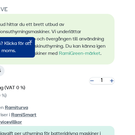
IVE
bud hittar du ett brett utbud av
ionsuthyrningsmaskiner. Vi underlättar
ingen av utsläpp och övergången till användning
 Klicka för att
bar energi vid maskinuthyrning. Du kan känna igen
ve moms.
a lågemissionsmaskiner med
RamiGreen-märket
.
%
ag
(VAT 0 %)
 %)
ten
Ramiturva
iser i
RamiSmart
vicevillkor
iavgift per uthyrning för batteridrivna maskiner i