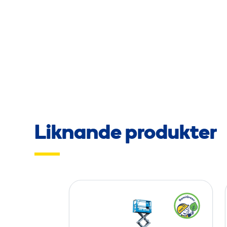
Liknande produkter
S
a
x