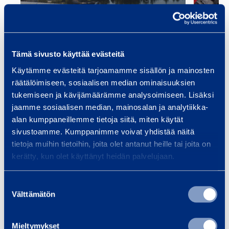
och 
tjänster för
ö
Smid
infrastrukturbyggande, oavsett
d
om ditt projekt är en bro, tunnel,
…
Tämä sivusto käyttää evästeitä
Käytämme evästeitä tarjoamamme sisällön ja mainosten
räätälöimiseen, sosiaalisen median ominaisuuksien
Läs mer
Läs 
tukemiseen ja kävijämäärämme analysoimiseen. Lisäksi
jaamme sosiaalisen median, mainosalan ja analytiikka-
alan kumppaneillemme tietoja siitä, miten käytät
sivustoamme. Kumppanimme voivat yhdistää näitä
Träningar
tietoja muihin tietoihin, joita olet antanut heille tai joita on
Se alla utbildningar
kerätty, kun olet käyttänyt heidän palvelujaan.
Suostumuksen
Välttämätön
F
valinta
ö
r
Mieltymykset