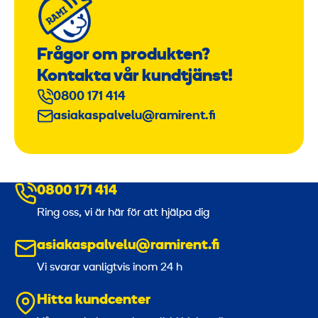
Frågor om produkten?
Kontakta vår kundtjänst!
0800 171 414
asiakaspalvelu@ramirent.fi
0800 171 414
Ring oss, vi är här för att hjälpa dig
asiakaspalvelu@ramirent.fi
Vi svarar vanligtvis inom 24 h
Hitta kundcenter