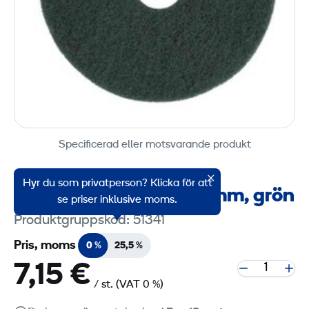
Specificerad eller motsvarande produkt
Hyr du som privatperson? Klicka för att
Golvvårdsrondell 400 mm, grön
se priser inklusive moms.
Produktgruppskod: 51341
Pris, moms
0 %
25,5 %
7,15 €
/ st.
(VAT 0 %)