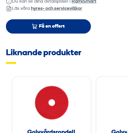
Du kan se dina avtalspriser i
RamiSmart
Läs våra
hyres‑ och servicevillkor
Få en offert
Liknande produkter
G
o
l
v
v
å
r
Golvvårdsrondell
Golvvår