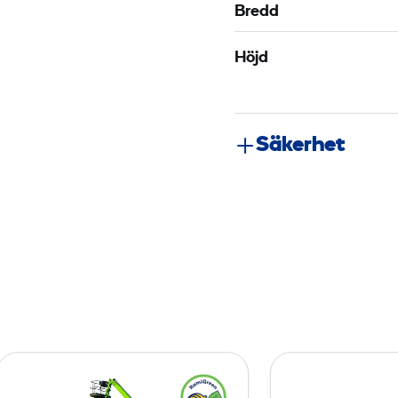
Bredd
Höjd
Säkerhet
V
i