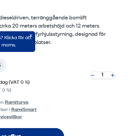
tta innehåll.
dieseldriven, terränggående bomlift
 cookie settings
cirka 20 meters arbetshöjd och 12 meters
yrhjulsdrift och fyrhjulsstyrning, designad för
 Klicka för att
ndustriarbetsplatser.
ve moms.
%
 dag
(VAT 0 %)
 0 %)
ten
Ramiturva
iser i
RamiSmart
vicevillkor