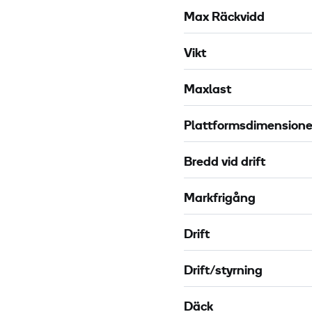
c
s
Max Räckvidd
k
s
2
e
Vikt
l
m
e
Maxlast
P
-
Plattformsdimensione
3
0
Bredd vid drift
m
X
Markfrigång
Drift
Drift/styrning
Däck