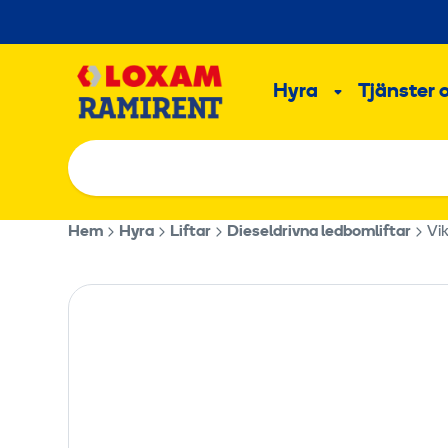
Hoppa
till
Main
innehållet
Hyra
Tjänster 
Undermeny
Hem
Hyra
Liftar
Dieseldrivna ledbomliftar
Vi