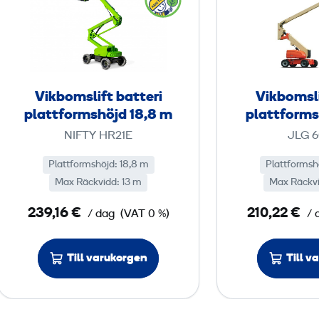
k
b
o
m
s
Vikbomslift batteri
Vikbomsli
l
plattformshöjd 18,8 m
plattforms
i
NIFTY HR21E
JLG 
f
t
Plattformshöjd: 18,8 m
Plattformsh
Max Räckvidd: 13 m
b
Max Räckvi
a
239,16 €
210,22 €
/ dag
(VAT 0 %)
/ 
t
t
Till varukorgen
Till v
e
r
i
p