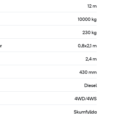
12 m
10000 kg
230 kg
r
0,8x2,1 m
2,4 m
430 mm
Diesel
4WD/4WS
Skumfyllda