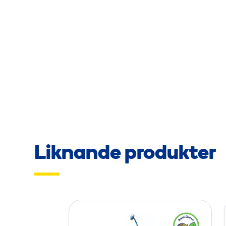
Liknande produkter
V
i