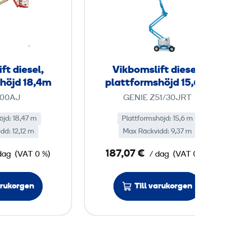
k
k
b
b
o
o
m
m
s
s
ft diesel,
Vikbomslift diesel,
l
l
höjd 18,4m
plattformshöjd 15,6m
i
i
600AJ
GENIE Z51/30JRT
f
f
t
t
öjd: 18,47 m
Plattformshöjd: 15,6 m
dd: 12,12 m
d
Max Räckvidd: 9,37 m
d
i
i
187,07 €
dag
(VAT 0 %)
/ dag
(VAT 0 %)
e
e
s
s
arukorgen
Till varukorgen
e
e
l
l
,
,
p
p