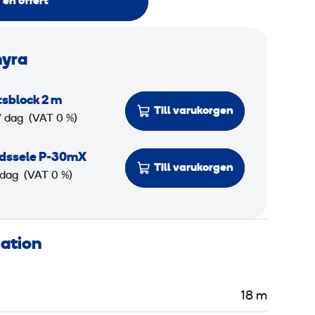
 en offert
hyra
sblock 2 m
Till varukorgen
/ dag
(VAT 0 %)
ddssele P-30mX
Till varukorgen
 dag
(VAT 0 %)
mation
18 m