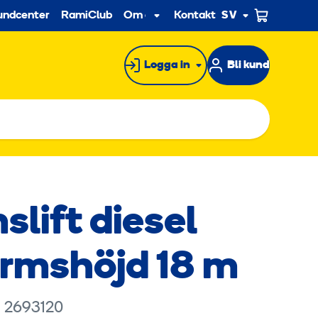
econdary
undcenter
RamiClub
Om oss
Kontakt
SV
Undermeny
Logga in
Bli kund
lift diesel
ormshöjd 18 m
rknadsföringscookies för att se
: 2693120