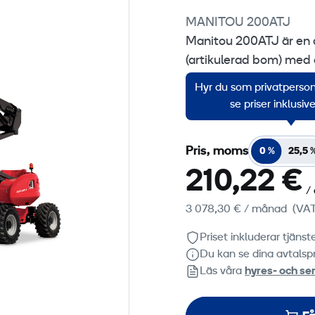
de
MANITOU 200ATJ
Manitou 200ATJ är en 
Change
(artikulerad bom) med 
räckvidd, känd för sin f
Hyr du som privatperson?
utmanande bygg- och i
se priser inklusi
Pris, moms
0 %
25,5 
210,22 €
/
3 078,30 €
/ månad
(VAT
Priset inkluderar tjäns
Du kan se dina avtalspr
Läs våra
hyres‑ och ser