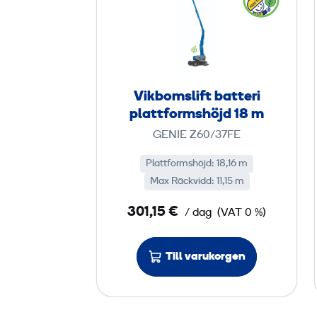
k
b
o
m
s
Vikbomslift batteri
l
plattformshöjd 18 m
i
GENIE Z60/37FE
f
t
Plattformshöjd: 18,16 m
Max Räckvidd: 11,15 m
b
a
301,15 €
/ dag
(VAT 0 %)
t
t
Till varukorgen
e
r
i
p