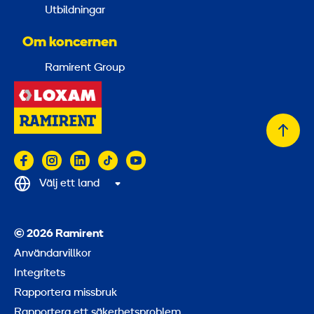
Utbildningar
Om koncernen
Ramirent Group
Tillb
till
topp
Välj ett land
© 2026 Ramirent
Användarvillkor
Integritets
Rapportera missbruk
Rapportera ett säkerhetsproblem