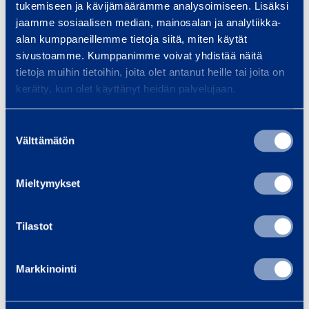
tukemiseen ja kävijämäärämme analysoimiseen. Lisäksi
a
jaamme sosiaalisen median, mainosalan ja analytiikka-
s
alan kumppaneillemme tietoja siitä, miten käytät
t
sivustoamme. Kumppanimme voivat yhdistää näitä
v
tietoja muihin tietoihin, joita olet antanut heille tai joita on
a
kerätty, kun olet käyttänyt heidän palvelujaan.
g
Rastvagn för 4-
Rastva
n
Suostumuksen
6 personer med toalett
6 personer
Välttämätön
f
valinta
ALRO 6PB
RESPO 12
ö
r
Mieltymykset
Höjd: 2,99 m
Höj
4
Längd: 4,09 m
Läng
-
Tilastot
6
Till varukorgen
Till
Markkinointi
p
e
r