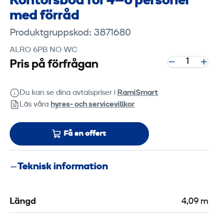
Kontorsbod för 4–6 personer
med förråd
Produktgruppskod: 3871680
ALRO 6PB NO WC
Pris på förfrågan
Du kan se dina avtalspriser i
RamiSmart
Läs våra
hyres‑ och servicevillkor
Få en offert
Teknisk information
Längd
4,09 m