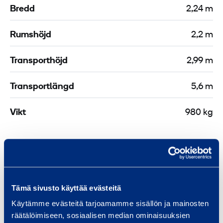
Bredd
2,24 m
Rumshöjd
2,2 m
Transporthöjd
2,99 m
Transportlängd
5,6 m
Vikt
980 kg
Liknande produkter
Tämä sivusto käyttää evästeitä
Käytämme evästeitä tarjoamamme sisällön ja mainosten
räätälöimiseen, sosiaalisen median ominaisuuksien
R