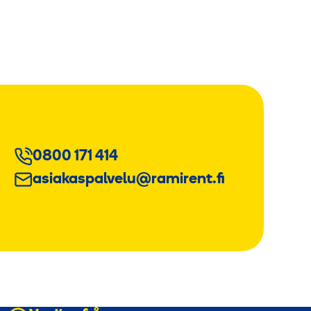
0800 171 414
asiakaspalvelu@ramirent.fi