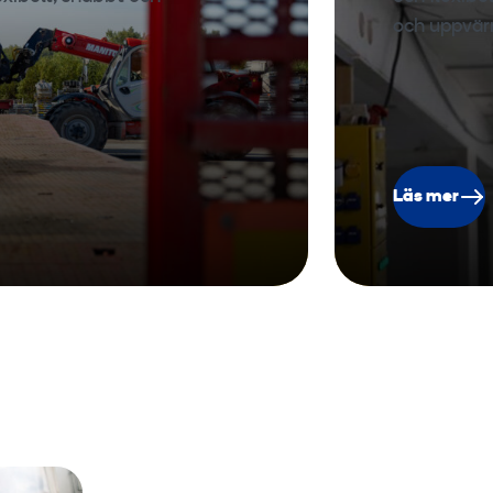
och uppvär
Läs mer