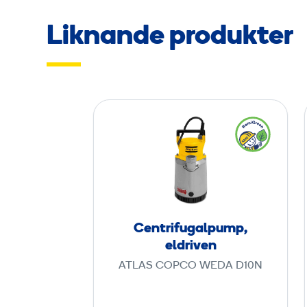
Liknande produkter
C
e
n
t
r
i
f
Centrifugalpump,
u
eldriven
g
ATLAS COPCO WEDA D10N
a
l