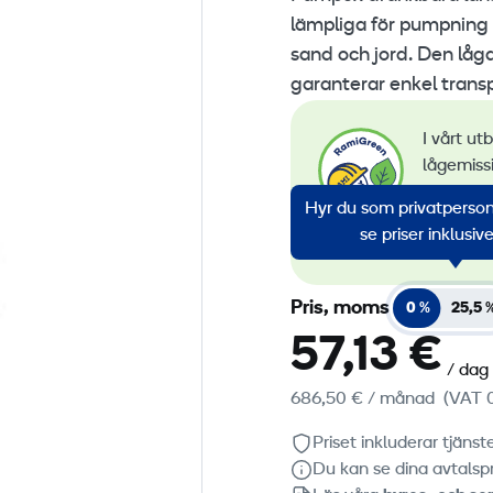
lämpliga för pumpning
sand och jord. Den låg
garanterar enkel transp
I vårt ut
lågemiss
övervakn
Hyr du som privatperson?
av förny
se priser inklusi
alla vår
Pris, moms
0 %
25,5 
57,13 €
/ dag
686,50 €
/ månad
(VAT 
Priset inkluderar tjäns
Du kan se dina avtalspr