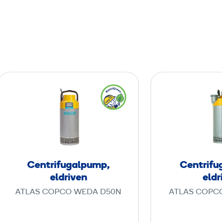
e
r
)
C
e
n
t
r
i
f
Centrifugalpump,
Centrifu
u
eldriven
eldr
g
ATLAS COPCO WEDA D50N
ATLAS COPC
a
l