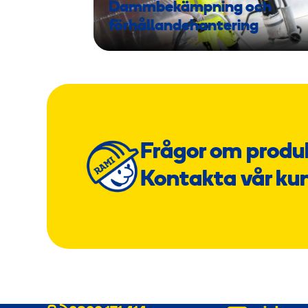
Dammbekämpning och
förhållandehantering
Frågor om produ
Kontakta vår ku