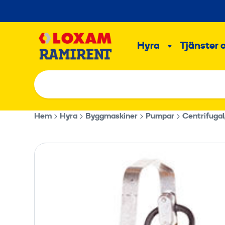
Hoppa
till
Main
innehållet
Hyra
Tjänster 
Undermeny
Hem
Hyra
Byggmaskiner
Pumpar
Centrifuga