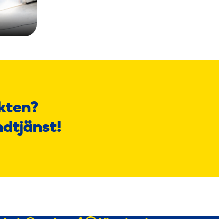
kten?
ndtjänst!