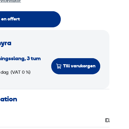
vicevillkor
 en offert
hyra
ingsslang, 3 tum
Till varukorgen
 dag
(VAT 0 %)
mation
El