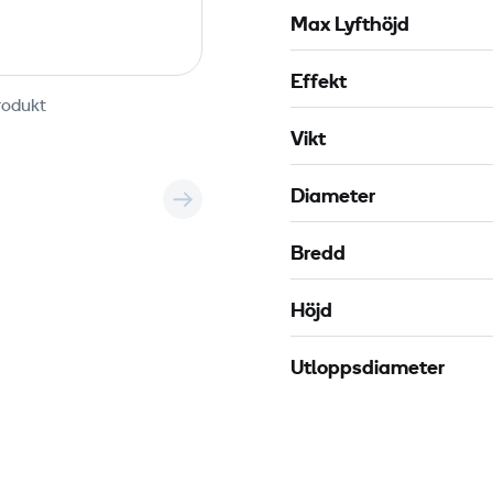
s
Max Lyfthöjd
s
l
Effekt
a
rodukt
n
Vikt
g
,
Diameter
3
Bredd
t
Höjd
u
m
Utloppsdiameter
(
m
e
t