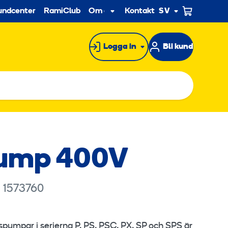
econdary
undcenter
RamiClub
Om oss
Kontakt
SV
Undermeny
Logga in
Bli kund
ump 400V
 1573760
umpar i serierna P, PS, PSC, PX, SP och SPS är