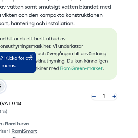
 av vatten samt smutsigt vatten blandat med
a vikten och den kompakta konstruktionen
ort, hantering och installation.
bud hittar du ett brett utbud av
ionsuthyrningsmaskiner. Vi underlättar
ingen av utsläpp och övergången till användning
 Klicka för att
bar energi vid maskinuthyrning. Du kan känna igen
ve moms.
a lågemissionsmaskiner med
RamiGreen-märket
.
%
(VAT 0 %)
0 %)
ten
Ramiturva
iser i
RamiSmart