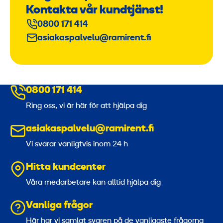
Kontakta vår kundtjänst!
0800 171 414
asiakaspalvelu@ramirent.fi
0800 171 414
Ring oss, vi är här för att hjälpa dig
asiakaspalvelu@ramirent.fi
Vi svarar vanligtvis inom 24 h
Hitta kundcenter
Våra medarbetare kan alltid hjälpa dig
Vanliga frågor
Här har vi samlat svaren på de vanligaste frågorna