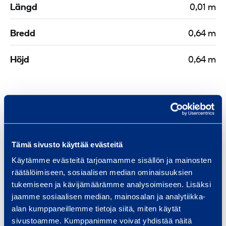
Längd
0,01 m
t
m
r
Bredd
0,64 m
a
f
Höjd
0,64 m
i
k
m
ä
Liknande produkter
r
k
Tämä sivusto käyttää evästeitä
e
Käytämme evästeitä tarjoamamme sisällön ja mainosten
n
K
räätälöimiseen, sosiaalisen median ominaisuuksien
u
tukemiseen ja kävijämäärämme analysoimiseen. Lisäksi
p
jaamme sosiaalisen median, mainosalan ja analytiikka-
o
alan kumppaneillemme tietoja siitä, miten käytät
l
sivustoamme. Kumppanimme voivat yhdistää näitä