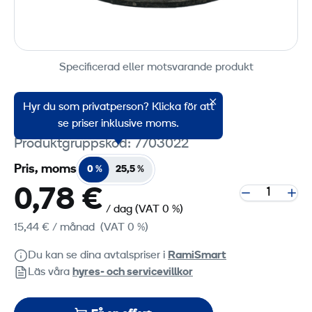
Specificerad eller motsvarande produkt
Hyr du som privatperson? Klicka för att
Trafikskyltstativ
se priser inklusive moms.
Produktgruppskod: 7703022
Pris, moms
0 %
25,5 %
0,78 €
/ dag
(VAT 0 %)
15,44 €
/ månad
(VAT 0 %)
Du kan se dina avtalspriser i
RamiSmart
Läs våra
hyres‑ och servicevillkor