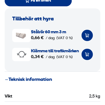
Få en offert
Tillbehör att hyra
S
Stålrör 60 mm 3 m
t
0,66 €
/ dag
(VAT 0 %)
å
l
K
Klämma till trafikmärken
r
l
0,34 €
/ dag
(VAT 0 %)
ö
ä
r
m
6
m
Teknisk information
0
a
t
m
i
Vikt
2,5 kg
m
l
3
l