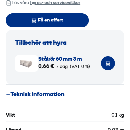
Läs våra
hyres‑ och servicevillkor
Få en offert
Tillbehör att hyra
S
Stålrör 60 mm 3 m
t
0,66 €
/ dag
(VAT 0 %)
å
l
r
Teknisk information
ö
r
6
Vikt
0,1 kg
0