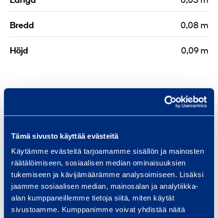
Längd
0,03 m
m
m
Bredd
0,08 m
3
Höjd
0,09 m
m
Liknande produkter
Tämä sivusto käyttää evästeitä
Käytämme evästeitä tarjoamamme sisällön ja mainosten
S
räätälöimiseen, sosiaalisen median ominaisuuksien
p
tukemiseen ja kävijämäärämme analysoimiseen. Lisäksi
i
jaamme sosiaalisen median, mainosalan ja analytiikka-
k
alan kumppaneillemme tietoja siitä, miten käytät
s
sivustoamme. Kumppanimme voivat yhdistää näitä