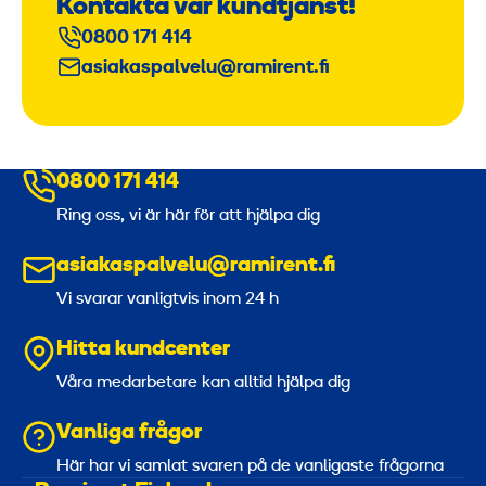
Kontakta vår kundtjänst!
0800 171 414
asiakaspalvelu@ramirent.fi
0800 171 414
Ring oss, vi är här för att hjälpa dig
asiakaspalvelu@ramirent.fi
Vi svarar vanligtvis inom 24 h
Hitta kundcenter
Våra medarbetare kan alltid hjälpa dig
Vanliga frågor
Här har vi samlat svaren på de vanligaste frågorna