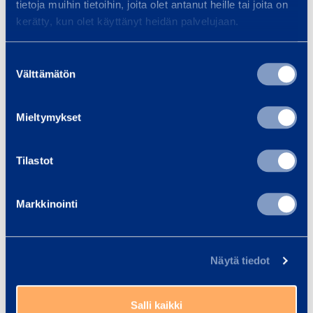
t
tietoja muihin tietoihin, joita olet antanut heille tai joita on
a
kerätty, kun olet käyttänyt heidän palvelujaan.
Spikstativ
Plastpla
t
J2
i
Suostumuksen
Välttämätön
valinta
v
0,66 €
1,00 €
/ dag
(VAT 0 %)
/ 
Mieltymykset
Till varukorgen
Till
Tilastot
Markkinointi
Tjänster
Näytä tiedot
Transport och logistik
Tra
Salli kaikki