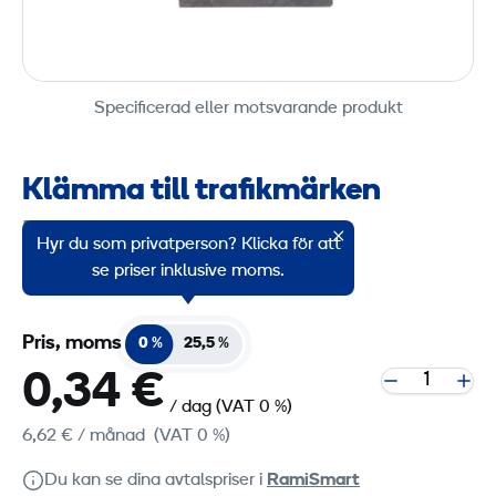
Specificerad eller motsvarande produkt
Klämma till trafikmärken
Produktgruppskod: 7703015
Hyr du som privatperson? Klicka för att
Fäste till trafikmärken i plåt.
se priser inklusive moms.
Pris, moms
0 %
25,5 %
0,34 €
/ dag
(VAT 0 %)
6,62 €
/ månad
(VAT 0 %)
Du kan se dina avtalspriser i
RamiSmart