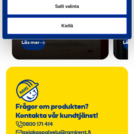
Salli valinta
och 
när
Kiellä
Läs mer
Läs 
Frågor om produkten?
Kontakta vår kundtjänst!
0800 171 414
asiakaspalvelu@ramirent.fi