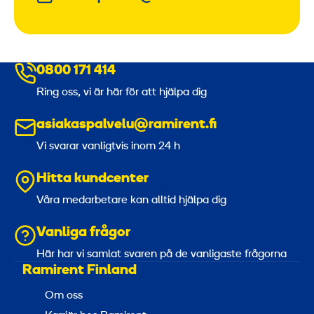
0800 171 414
Ring oss, vi är här för att hjälpa dig
asiakaspalvelu@ramirent.fi
Vi svarar vanligtvis inom 24 h
Hitta kundcenter
Våra medarbetare kan alltid hjälpa dig
Vanliga frågor
Här har vi samlat svaren på de vanligaste frågorna
Ramirent Finland
Om oss