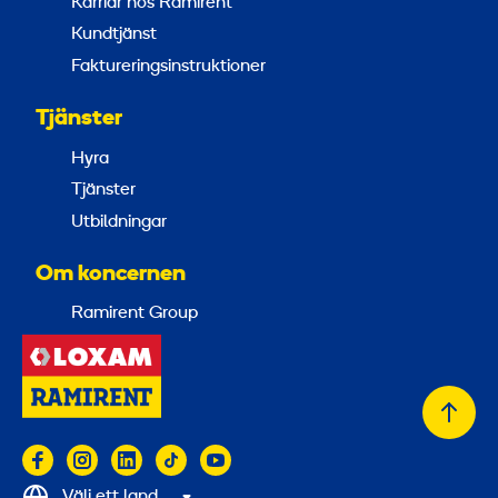
Karriär hos Ramirent
Kundtjänst
Faktureringsinstruktioner
Tjänster
Hyra
Tjänster
Utbildningar
Om koncernen
Ramirent Group
Tillb
till
topp
Välj ett land