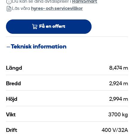
Du kan se dina avtalspriser i
RamiSmart
Läs våra
hyres‑ och servicevillkor
Få en offert
Teknisk information
Längd
8,474 m
Bredd
2,924 m
Höjd
2,994 m
Vikt
3700 kg
Drift
400 V/32A