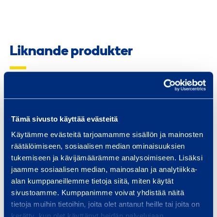
Liknande produkter
K
o
Tämä sivusto käyttää evästeitä
n
Käytämme evästeitä tarjoamamme sisällön ja mainosten
t
räätälöimiseen, sosiaalisen median ominaisuuksien
o
tukemiseen ja kävijämäärämme analysoimiseen. Lisäksi
r
jaamme sosiaalisen median, mainosalan ja analytiikka-
s
Kontorsmodul
Konto
alan kumppaneillemme tietoja siitä, miten käytät
m
sivustoamme. Kumppanimme voivat yhdistää näitä
RMF SHAA11B
RMF 
o
tietoja muihin tietoihin, joita olet antanut heille tai joita on
d
kerätty, kun olet käyttänyt heidän palvelujaan.