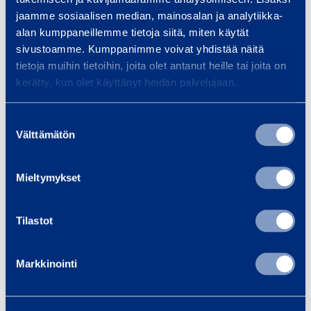
Eaves installation
Fasadp
s
jaamme sosiaalisen median, mainosalan ja analytiikka-
attachment
hylsstol
alan kumppaneillemme tietoja siitä, miten käytät
t
42
VEPE
sivustoamme. Kumppanimme voivat yhdistää näitä
a
tietoja muihin tietoihin, joita olet antanut heille tai joita on
l
kerätty, kun olet käyttänyt heidän palvelujaan.
0,37 €
0,37 €
/ dag
(VAT 0 %)
/ 
l
a
Suostumuksen
Till varukorgen
Till
t
Välttämätön
valinta
i
o
Mieltymykset
n
Tjänster
a
t
Tilastot
t
a
Markkinointi
c
Transport och logistik
Fal
h
Utrustningslösningar för
Vi e