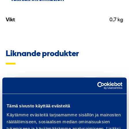
Vikt
0,7 kg
Liknande produkter
E
a
v
e
Tämä sivusto käyttää evästeitä
s
Käytämme evästeitä tarjoamamme sisällön ja mainosten
i
räätälöimiseen, sosiaalisen median ominaisuuksien
n
tukemiseen ja kävijämäärämme analysoimiseen. Lisäksi