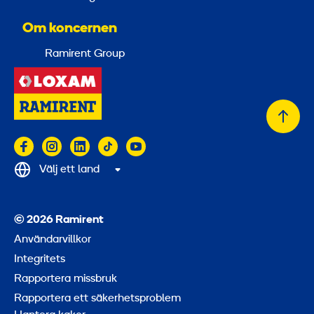
Om koncernen
Ramirent Group
Tillb
till
topp
Välj ett land
© 2026 Ramirent
Användarvillkor
Integritets
Rapportera missbruk
Rapportera ett säkerhetsproblem