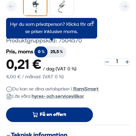
Hyr du som privatperson? Klicka för att
Ställbar räckeshållare
se priser inklusive moms.
Produktgruppskod: 7504570
Pris, moms
0 %
25,5 %
0,21 €
/ dag
(VAT 0 %)
4,00 €
/ månad
(VAT 0 %)
Du kan se dina avtalspriser i
RamiSmart
Läs våra
hyres‑ och servicevillkor
Få en offert
Teknisk information